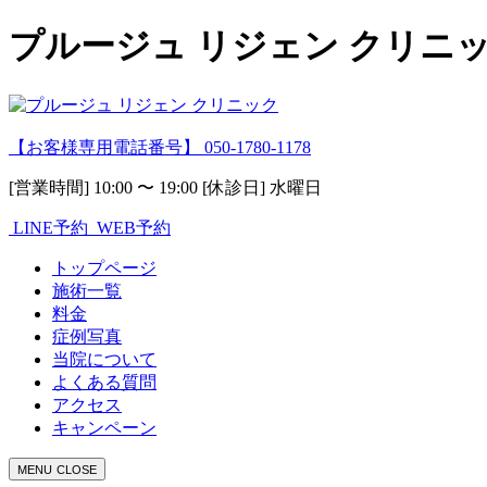
プルージュ リジェン クリニック
【お客様専用電話番号】
050-1780-1178
[営業時間] 10:00 〜 19:00 [休診日] 水曜日
LINE予約
WEB予約
トップページ
施術一覧
料金
症例写真
当院について
よくある質問
アクセス
キャンペーン
MENU
CLOSE