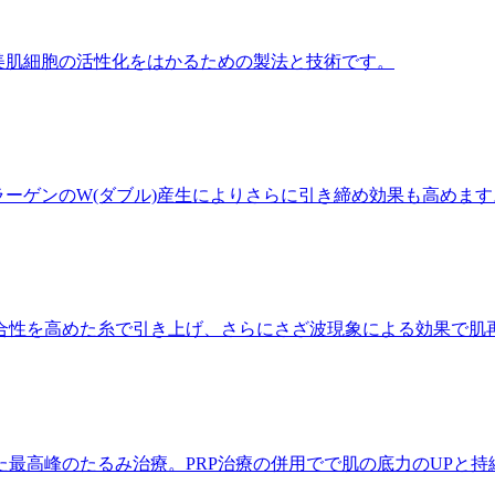
美肌細胞の活性化をはかるための製法と技術です。
ラーゲンのW(ダブル)産生によりさらに引き締め効果も高めます
合性を高めた糸で引き上げ、さらにさざ波現象による効果で肌
最高峰のたるみ治療。PRP治療の併用でで肌の底力のUPと持