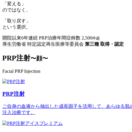
「変える」
のではなく、
「取り戻す」
という選択。
開院以来6年連続
PRP治療年間症例数
2,500
件超
厚生労働省
特定認定再生医療等委員会
第三種 取得・認定
PRP注射
〜顔〜
Facial PRP Injection
PRP注射
ご自身の血液から抽出した成長因子を活用して、あらゆる肌
注入治療です。