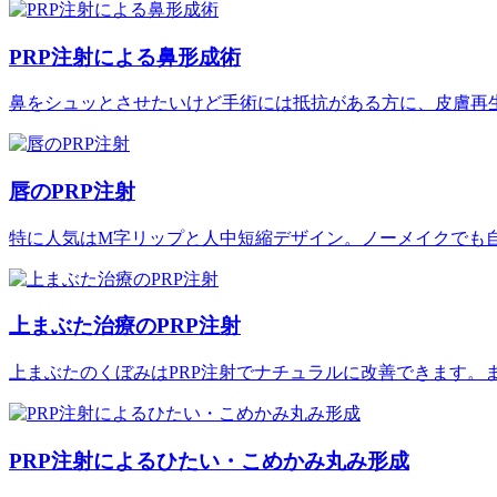
PRP注射による鼻形成術
鼻をシュッとさせたいけど手術には抵抗がある方に、皮膚再
唇のPRP注射
特に人気はM字リップと人中短縮デザイン。ノーメイクでも
上まぶた治療のPRP注射
上まぶたのくぼみはPRP注射でナチュラルに改善できます。
PRP注射によるひたい・こめかみ丸み形成