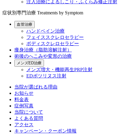
注入治療によるしこり・ふくらみ修正注射
症状別専門治療
Treatments by Symptom
血管治療
ハンドベイン治療
フェイススクレロセラピー
ボディスクレロセラピー
痩身治療（脂肪溶解注射）
術後のへこみや変形の治療
メンズED治療
メンズ増大・機能再生PRP注射
EDボツリヌス注射
当院が選ばれる理由
お知らせ
料金表
症例写真
当院について
よくある質問
アクセス
キャンペーン・クーポン情報