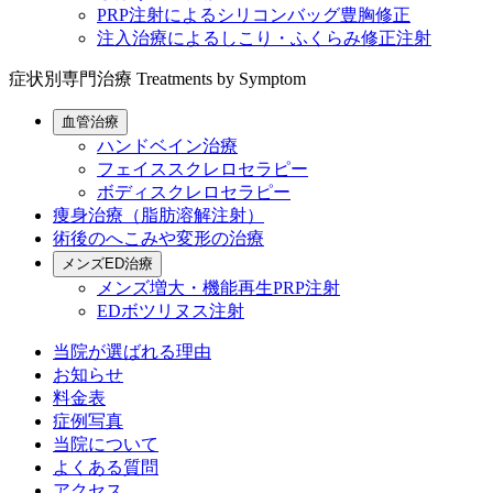
PRP注射によるシリコンバッグ豊胸修正
注入治療によるしこり・ふくらみ修正注射
症状別専門治療
Treatments by Symptom
血管治療
ハンドベイン治療
フェイススクレロセラピー
ボディスクレロセラピー
痩身治療（脂肪溶解注射）
術後のへこみや変形の治療
メンズED治療
メンズ増大・機能再生PRP注射
EDボツリヌス注射
当院が選ばれる理由
お知らせ
料金表
症例写真
当院について
よくある質問
アクセス