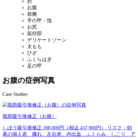
肘
お腹
前腕
手の甲・指
お尻
鼠径部
デリケートゾーン
太もも
ひざ
ふくらはぎ
足の甲
お腹の症例写真
Case Studies
脂肪吸引後修正（お腹）
しぼう吸引後修正 398,000円（税込 437,900円） リスク：効
果の個人差、腫れ、左右差、内出血、ふくらみ、しこり、ア