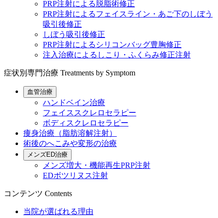
PRP注射による脱脂術修正
PRP注射によるフェイスライン・あご下のしぼう
吸引後修正
しぼう吸引後修正
PRP注射によるシリコンバッグ豊胸修正
注入治療によるしこり・ふくらみ修正注射
症状別専門治療
Treatments by Symptom
血管治療
ハンドベイン治療
フェイススクレロセラピー
ボディスクレロセラピー
痩身治療（脂肪溶解注射）
術後のへこみや変形の治療
メンズED治療
メンズ増大・機能再生PRP注射
EDボツリヌス注射
コンテンツ
Contents
当院が選ばれる理由