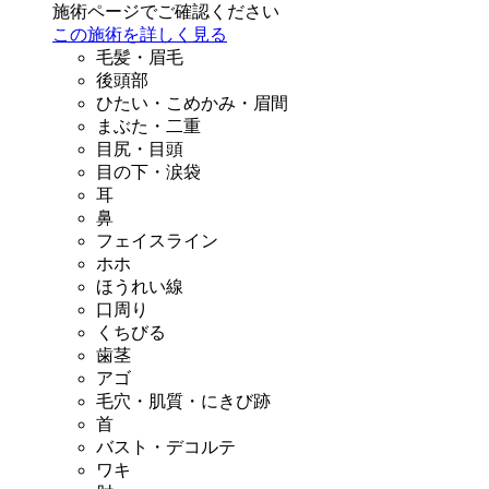
施術ページでご確認ください
この施術を詳しく見る
毛髪・眉毛
後頭部
ひたい・こめかみ・眉間
まぶた・二重
目尻・目頭
目の下・涙袋
耳
鼻
フェイスライン
ホホ
ほうれい線
口周り
くちびる
歯茎
アゴ
毛穴・肌質・にきび跡
首
バスト・デコルテ
ワキ