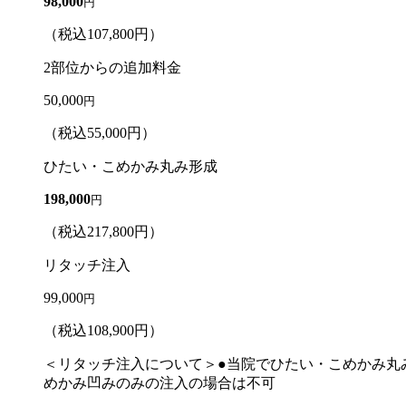
98,000
円
（税込
107,800
円）
2部位からの追加料金
50,000
円
（税込
55,000
円）
ひたい・こめかみ丸み形成
198,000
円
（税込
217,800
円）
リタッチ注入
99,000
円
（税込
108,900
円）
＜リタッチ注入について＞●当院でひたい・こめかみ丸み
めかみ凹みのみの注入の場合は不可