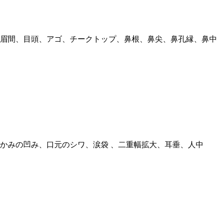
眉間、目頭、アゴ、チークトップ、鼻根、鼻尖、鼻孔縁、鼻中
かみの凹み、口元のシワ、涙袋 、二重幅拡大、耳垂、人中