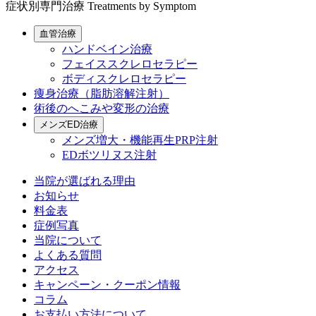
症状別専門治療
Treatments by Symptom
血管治療
ハンドベイン治療
フェイススクレロセラピー
ボディスクレロセラピー
痩身治療（脂肪溶解注射）
術後のへこみや変形の治療
メンズED治療
メンズ増大・機能再生PRP注射
EDボツリヌス注射
当院が選ばれる理由
お知らせ
料金表
症例写真
当院について
よくある質問
アクセス
キャンペーン・クーポン情報
コラム
お支払い方法について