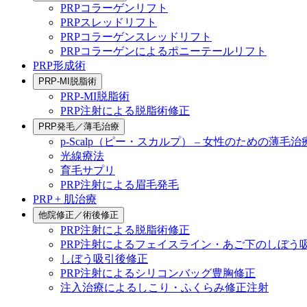
PRPコラーゲンリフト
PRPスレッドリフト
PRPコラーゲンスレッドリフト
PRPコラーゲンによるポニーテールリフト
PRP形成術
PRP-MI脱脂術
PRP-MI脱脂術
PRP注射による脱脂術修正
PRP発毛／薄毛治療
p-Scalp（ピー・スカルプ） – 女性のための薄毛治
光線療法
育毛サプリ
PRP注射による眉毛発毛
PRP + 肌治療
他院修正／術後修正
PRP注射による脱脂術修正
PRP注射によるフェイスライン・あご下のしぼう
しぼう吸引後修正
PRP注射によるシリコンバッグ豊胸修正
注入治療によるしこり・ふくらみ修正注射