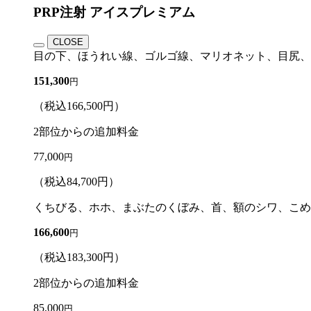
PRP注射 アイスプレミアム
CLOSE
目の下、ほうれい線、ゴルゴ線、マリオネット、目尻、
151,300
円
（税込
166,500
円）
2部位からの追加料金
77,000
円
（税込
84,700
円）
くちびる、ホホ、まぶたのくぼみ、首、額のシワ、こめ
166,600
円
（税込
183,300
円）
2部位からの追加料金
85,000
円