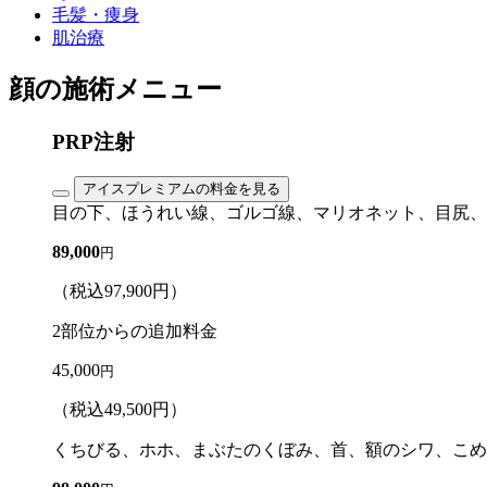
毛髪・痩身
肌治療
顔の施術メニュー
PRP注射
アイスプレミアムの料金を見る
目の下、ほうれい線、ゴルゴ線、マリオネット、目尻、
89,000
円
（税込
97,900
円）
2部位からの追加料金
45,000
円
（税込
49,500
円）
くちびる、ホホ、まぶたのくぼみ、首、額のシワ、こめ