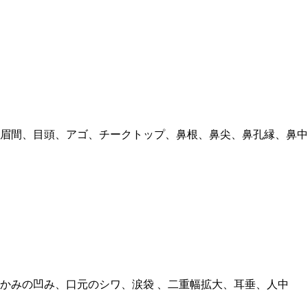
眉間、目頭、アゴ、チークトップ、鼻根、鼻尖、鼻孔縁、鼻中
かみの凹み、口元のシワ、涙袋 、二重幅拡大、耳垂、人中