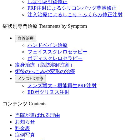
しぼう吸引後修正
PRP注射によるシリコンバッグ豊胸修正
注入治療によるしこり・ふくらみ修正注射
症状別専門治療
Treatments by Symptom
血管治療
ハンドベイン治療
フェイススクレロセラピー
ボディスクレロセラピー
痩身治療（脂肪溶解注射）
術後のへこみや変形の治療
メンズED治療
メンズ増大・機能再生PRP注射
EDボツリヌス注射
コンテンツ
Contents
当院が選ばれる理由
お知らせ
料金表
症例写真