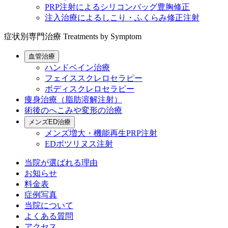
PRP注射によるシリコンバッグ豊胸修正
注入治療によるしこり・ふくらみ修正注射
症状別専門治療
Treatments by Symptom
血管治療
ハンドベイン治療
フェイススクレロセラピー
ボディスクレロセラピー
痩身治療（脂肪溶解注射）
術後のへこみや変形の治療
メンズED治療
メンズ増大・機能再生PRP注射
EDボツリヌス注射
当院が選ばれる理由
お知らせ
料金表
症例写真
当院について
よくある質問
アクセス