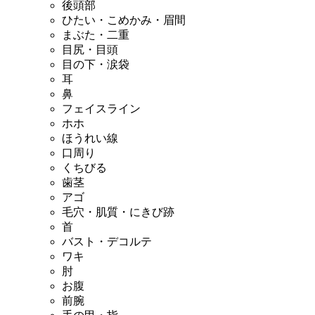
後頭部
ひたい・こめかみ・眉間
まぶた・二重
目尻・目頭
目の下・涙袋
耳
鼻
フェイスライン
ホホ
ほうれい線
口周り
くちびる
歯茎
アゴ
毛穴・肌質・にきび跡
首
バスト・デコルテ
ワキ
肘
お腹
前腕