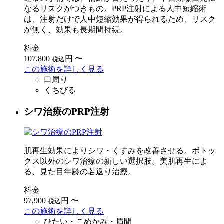
なるリスクがつきもの。PRP注射による人中短縮術
は、注射だけで人中短縮効果が得られるため、リスク
が無く、効果も長期間持続。
料金
107,800
円
〜
税込
この施術を詳しく見る
口周り
くちびる
シワ治療のPRP注射
肌再生効果によりシワ・くすみを改善させる。ボトッ
クス以外のシワ治療の新しい選択肢。美肌再生によ
る、見た目年齢の若返り治療。
料金
97,900
円
〜
税込
この施術を詳しく見る
ひたい・こめかみ・眉間