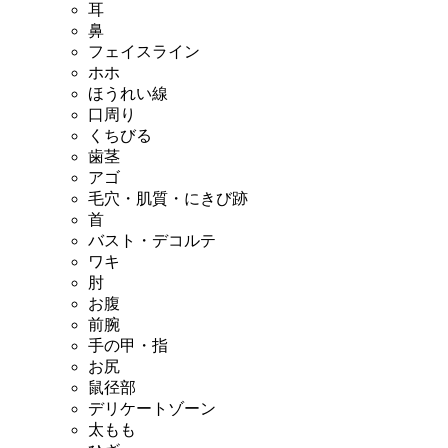
耳
鼻
フェイスライン
ホホ
ほうれい線
口周り
くちびる
歯茎
アゴ
毛穴・肌質・にきび跡
首
バスト・デコルテ
ワキ
肘
お腹
前腕
手の甲・指
お尻
鼠径部
デリケートゾーン
太もも