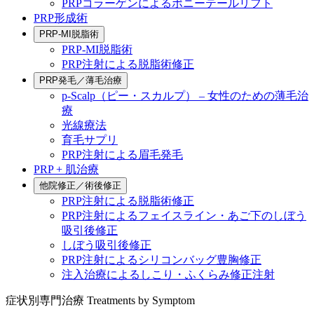
PRPコラーゲンによるポニーテールリフト
PRP形成術
PRP-MI脱脂術
PRP-MI脱脂術
PRP注射による脱脂術修正
PRP発毛／薄毛治療
p-Scalp（ピー・スカルプ） – 女性のための薄毛治
療
光線療法
育毛サプリ
PRP注射による眉毛発毛
PRP + 肌治療
他院修正／術後修正
PRP注射による脱脂術修正
PRP注射によるフェイスライン・あご下のしぼう
吸引後修正
しぼう吸引後修正
PRP注射によるシリコンバッグ豊胸修正
注入治療によるしこり・ふくらみ修正注射
症状別専門治療
Treatments by Symptom