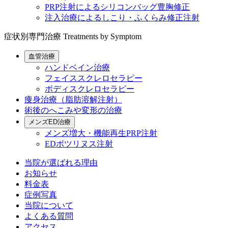
PRP注射によるシリコンバッグ豊胸修正
注入治療によるしこり・ふくらみ修正注射
症状別専門治療
Treatments by Symptom
血管治療
ハンドベイン治療
フェイススクレロセラピー
ボディスクレロセラピー
痩身治療（脂肪溶解注射）
術後のへこみや変形の治療
メンズED治療
メンズ増大・機能再生PRP注射
EDボツリヌス注射
当院が選ばれる理由
お知らせ
料金表
症例写真
当院について
よくある質問
アクセス