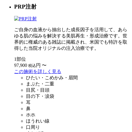
PRP注射
ご自身の血液から抽出した成長因子を活用して、あら
ゆる肌の悩みを解決する美肌再生・形成治療です。世
界的に権威のある雑誌に掲載され、米国でも特許を取
得した当院オリジナルの注入治療です。
1部位
97,900
円
〜
税込
この施術を詳しく見る
ひたい・こめかみ・眉間
まぶた・二重
目尻・目頭
目の下・涙袋
耳
鼻
ホホ
ほうれい線
口周り