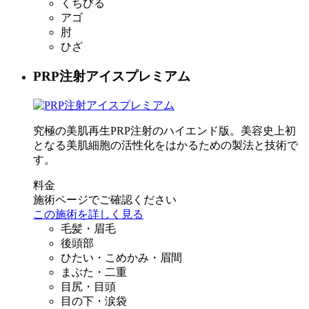
くちびる
アゴ
肘
ひざ
PRP注射アイスプレミアム
究極の美肌再生PRP注射のハイエンド版。美容史上初
となる美肌細胞の活性化をはかるための製法と技術で
す。
料金
施術ページでご確認ください
この施術を詳しく見る
毛髪・眉毛
後頭部
ひたい・こめかみ・眉間
まぶた・二重
目尻・目頭
目の下・涙袋