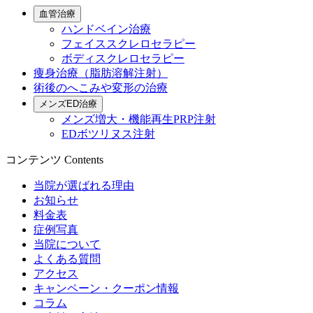
血管治療
ハンドベイン治療
フェイススクレロセラピー
ボディスクレロセラピー
痩身治療（脂肪溶解注射）
術後のへこみや変形の治療
メンズED治療
メンズ増大・機能再生PRP注射
EDボツリヌス注射
コンテンツ
Contents
当院が選ばれる理由
お知らせ
料金表
症例写真
当院について
よくある質問
アクセス
キャンペーン・クーポン情報
コラム