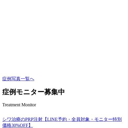
p
症例写真一覧へ
症例モニター募集中
Treatment Monitor
シワ治療のPRP注射【LINE予約・全員対象・モニター特別
価格30%OFF】