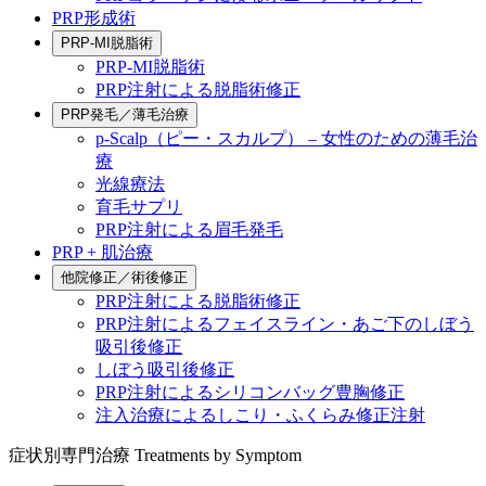
PRP形成術
PRP-MI脱脂術
PRP-MI脱脂術
PRP注射による脱脂術修正
PRP発毛／薄毛治療
p-Scalp（ピー・スカルプ） – 女性のための薄毛治
療
光線療法
育毛サプリ
PRP注射による眉毛発毛
PRP + 肌治療
他院修正／術後修正
PRP注射による脱脂術修正
PRP注射によるフェイスライン・あご下のしぼう
吸引後修正
しぼう吸引後修正
PRP注射によるシリコンバッグ豊胸修正
注入治療によるしこり・ふくらみ修正注射
症状別専門治療
Treatments by Symptom