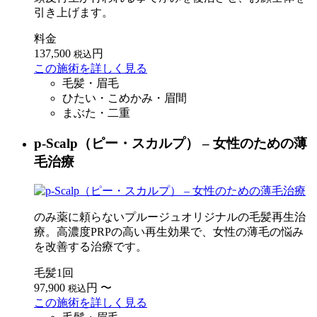
引き上げます。
料金
137,500
円
税込
この施術を詳しく見る
毛髪・眉毛
ひたい・こめかみ・眉間
まぶた・二重
p-Scalp（ピー・スカルプ） – 女性のための薄
毛治療
のみ薬に頼らないプルージュオリジナルの毛髪再生治
療。高濃度PRPの高い再生効果で、女性の薄毛の悩み
を改善する治療です。
毛髪1回
97,900
円
〜
税込
この施術を詳しく見る