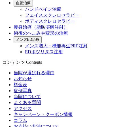
血管治療
ハンドベイン治療
フェイススクレロセラピー
ボディスクレロセラピー
痩身治療（脂肪溶解注射）
術後のへこみや変形の治療
メンズED治療
メンズ増大・機能再生PRP注射
EDボツリヌス注射
コンテンツ
Contents
当院が選ばれる理由
お知らせ
料金表
症例写真
当院について
よくある質問
アクセス
キャンペーン・クーポン情報
コラム
お支払い方法について