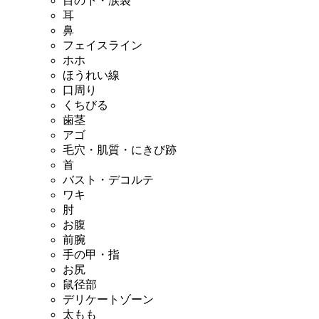
目の下・涙袋
耳
鼻
フェイスライン
ホホ
ほうれい線
口周り
くちびる
歯茎
アゴ
毛穴・肌質・にきび跡
首
バスト・デコルテ
ワキ
肘
お腹
前腕
手の甲・指
お尻
鼠径部
デリケートゾーン
太もも