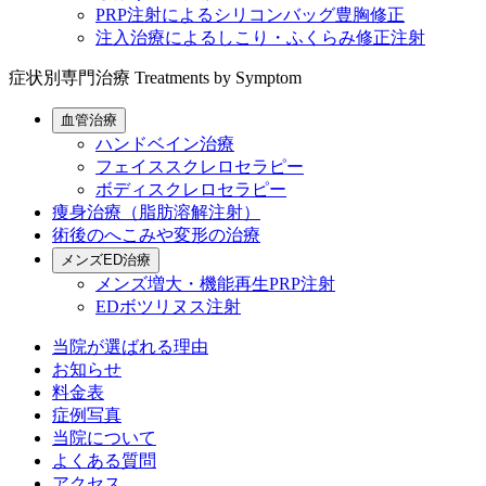
PRP注射によるシリコンバッグ豊胸修正
注入治療によるしこり・ふくらみ修正注射
症状別専門治療
Treatments by Symptom
血管治療
ハンドベイン治療
フェイススクレロセラピー
ボディスクレロセラピー
痩身治療（脂肪溶解注射）
術後のへこみや変形の治療
メンズED治療
メンズ増大・機能再生PRP注射
EDボツリヌス注射
当院が選ばれる理由
お知らせ
料金表
症例写真
当院について
よくある質問
アクセス