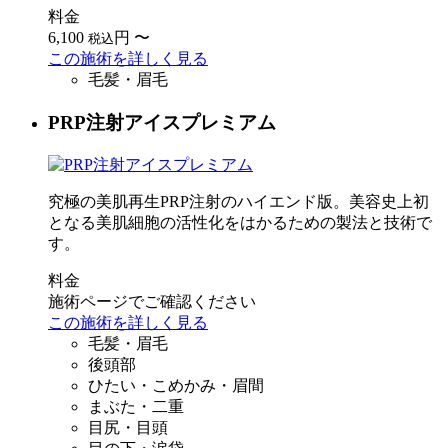
料金
6,100
円
〜
税込
この施術を詳しく見る
毛髪・眉毛
PRP注射アイスプレミアム
究極の美肌再生PRP注射のハイエンド版。美容史上初
となる美肌細胞の活性化をはかるための製法と技術で
す。
料金
施術ページでご確認ください
この施術を詳しく見る
毛髪・眉毛
後頭部
ひたい・こめかみ・眉間
まぶた・二重
目尻・目頭