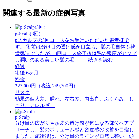
関連する最新の症例写真
p-Scalp(3回)
pスカルプの3回コースをお受けいただいた患者様で
す。 術前は分け目の透け感が目立ち、髪の毛自体も乾
燥気味でしたが、3回コース終了後は毛の密度がアップ
し潤いのある美しい髪の毛 ...続きを読む
経過
術後 6ヶ月
料金
227,000円（税込 249,700円）
リスク
効果の個人差、腫れ、左右差、内出血、ふくらみ、し
こり、アレルギー
p-Scalp
分け目の広がりや頭皮の透け感が気になる部位へアプ
ローチし、髪のボリューム感と密度感の改善を目指し
ました。施術後は、分け目のラインが自然に整い、頭