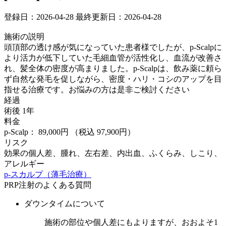
登録日：2026-04-28
最終更新日：2026-04-28
施術の説明
頭頂部の透け感が気になっていた患者様でしたが、p-Scalpに
より活力が低下していた毛細血管が活性化し、血流が改善さ
れ、髪全体の密度が高まりました。p-Scalpは、飲み薬に頼ら
ず自然な発毛を促しながら、密度・ハリ・コシのアップを目
指せる治療です。お悩みの方は是非ご検討ください
経過
術後 1年
料金
p-Scalp： 89,000円
（税込 97,900円）
リスク
効果の個人差、腫れ、左右差、内出血、ふくらみ、しこり、
アレルギー
p-スカルプ（薄毛治療）
PRP注射のよくある質問
ダウンタイムについて
施術の部位や個人差にもよりますが、おおよそ1