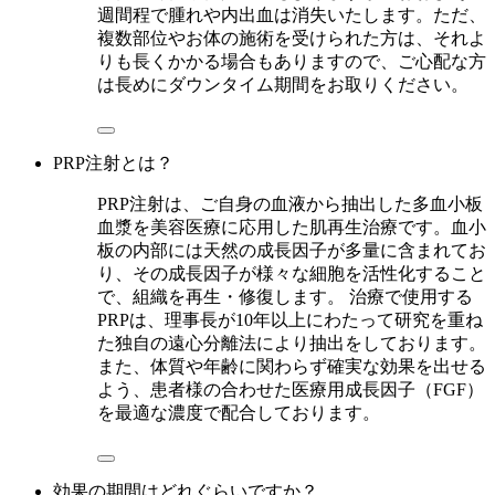
週間程で腫れや内出血は消失いたします。ただ、
複数部位やお体の施術を受けられた方は、それよ
りも長くかかる場合もありますので、ご心配な方
は長めにダウンタイム期間をお取りください。
PRP注射とは？
PRP注射は、ご自身の血液から抽出した多血小板
血漿を美容医療に応用した肌再生治療です。血小
板の内部には天然の成長因子が多量に含まれてお
り、その成長因子が様々な細胞を活性化すること
で、組織を再生・修復します。 治療で使用する
PRPは、理事長が10年以上にわたって研究を重ね
た独自の遠心分離法により抽出をしております。
また、体質や年齢に関わらず確実な効果を出せる
よう、患者様の合わせた医療用成長因子（FGF）
を最適な濃度で配合しております。
効果の期間はどれぐらいですか？