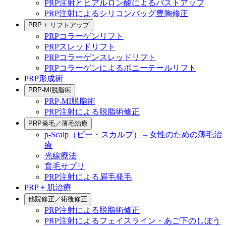
PRP注射とヒアルロン酸によるバストアップ
PRP注射によるシリコンバッグ豊胸修正
PRP + リフトアップ
PRPコラーゲンリフト
PRPスレッドリフト
PRPコラーゲンスレッドリフト
PRPコラーゲンによるポニーテールリフト
PRP形成術
PRP-MI脱脂術
PRP-MI脱脂術
PRP注射による脱脂術修正
PRP発毛／薄毛治療
p-Scalp（ピー・スカルプ） – 女性のための薄毛治
療
光線療法
育毛サプリ
PRP注射による眉毛発毛
PRP + 肌治療
他院修正／術後修正
PRP注射による脱脂術修正
PRP注射によるフェイスライン・あご下のしぼう