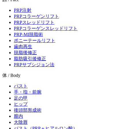
PRP注射
PRPコラーゲンリフト
PRPスレッドリフト
PRPコラーゲンスレッドリフト
PRP-MI脱脂術
ポニーテールリフト
歯肉再生
脱脂後修正
脂肪吸引後修正
PRPサブシジョン法
体 / Body
バスト
手・指・前腕
足の甲
ヒップ
後頭部形成術
膣内
大陰唇
バスト（PRP＋ヒアルロン酸）