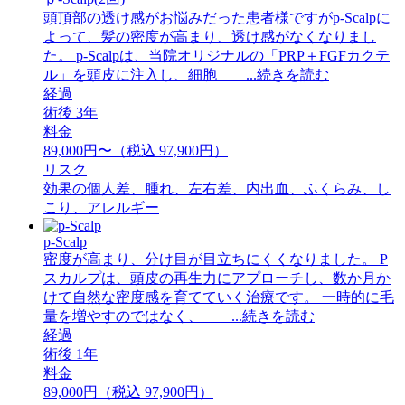
頭頂部の透け感がお悩みだった患者様ですがp-Scalpに
よって、髪の密度が高まり、透け感がなくなりまし
た。 ⁡p-Scalpは、当院オリジナルの「PRP＋FGFカクテ
ル」を頭皮に注入し、細胞 ...続きを読む
経過
術後 3年
料金
89,000円〜（税込 97,900円）
リスク
効果の個人差、腫れ、左右差、内出血、ふくらみ、し
こり、アレルギー
p-Scalp
密度が高まり、分け目が目立ちにくくなりました。 P
スカルプは、頭皮の再生力にアプローチし、数か月か
けて自然な密度感を育てていく治療です。 一時的に毛
量を増やすのではなく、 ...続きを読む
経過
術後 1年
料金
89,000円（税込 97,900円）