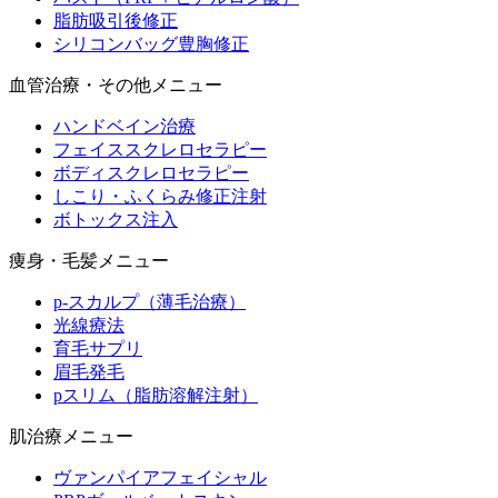
脂肪吸引後修正
シリコンバッグ豊胸修正
血管治療・その他メニュー
ハンドベイン治療
フェイススクレロセラピー
ボディスクレロセラピー
しこり・ふくらみ修正注射
ボトックス注入
痩身・毛髪メニュー
p-スカルプ（薄毛治療）
光線療法
育毛サプリ
眉毛発毛
pスリム（脂肪溶解注射）
肌治療メニュー
ヴァンパイアフェイシャル