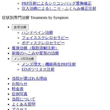
PRP注射によるシリコンバッグ豊胸修正
注入治療によるしこり・ふくらみ修正注射
症状別専門治療
Treatments by Symptom
血管治療
ハンドベイン治療
フェイススクレロセラピー
ボディスクレロセラピー
痩身治療（脂肪溶解注射）
術後のへこみや変形の治療
メンズED治療
メンズ増大・機能再生PRP注射
EDボツリヌス注射
当院が選ばれる理由
お知らせ
料金表
症例写真
当院について
よくある質問
アクセス