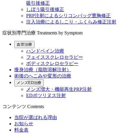
吸引後修正
しぼう吸引後修正
PRP注射によるシリコンバッグ豊胸修正
注入治療によるしこり・ふくらみ修正注射
症状別専門治療
Treatments by Symptom
血管治療
ハンドベイン治療
フェイススクレロセラピー
ボディスクレロセラピー
痩身治療（脂肪溶解注射）
術後のへこみや変形の治療
メンズED治療
メンズ増大・機能再生PRP注射
EDボツリヌス注射
コンテンツ
Contents
当院が選ばれる理由
お知らせ
料金表