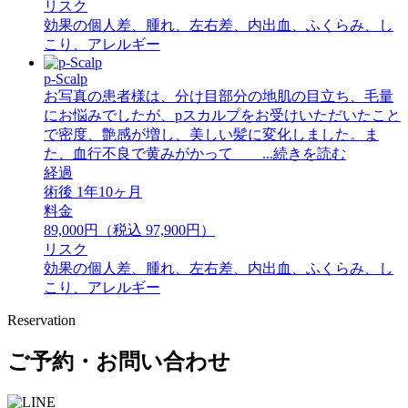
リスク
効果の個人差、腫れ、左右差、内出血、ふくらみ、し
こり、アレルギー
p-Scalp
お写真の患者様は、分け目部分の地肌の目立ち、毛量
にお悩みでしたが、pスカルプをお受けいただいたこと
で密度、艶感が増し、美しい髪に変化しました。ま
た、血行不良で黄みがかって ...続きを読む
経過
術後 1年10ヶ月
料金
89,000円（税込 97,900円）
リスク
効果の個人差、腫れ、左右差、内出血、ふくらみ、し
こり、アレルギー
Reservation
ご予約・お問い合わせ