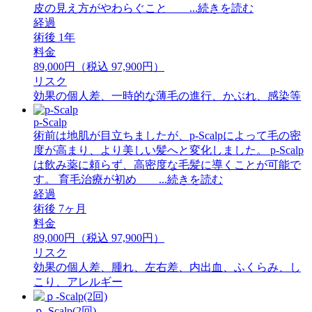
皮の見え方がやわらぐこと ...続きを読む
経過
術後 1年
料金
89,000円（税込 97,900円）
リスク
効果の個人差、一時的な薄毛の進行、かぶれ、感染等
p-Scalp
術前は地肌が目立ちましたが、p-Scalpによって毛の密
度が高まり、より美しい髪へと変化しました。 p-Scalp
は飲み薬に頼らず、高密度な毛髪に導くことが可能で
す。 育毛治療が初め ...続きを読む
経過
術後 7ヶ月
料金
89,000円（税込 97,900円）
リスク
効果の個人差、腫れ、左右差、内出血、ふくらみ、し
こり、アレルギー
ｐ-Scalp(2回)