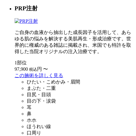
PRP注射
ご自身の血液から抽出した成長因子を活用して、あら
ゆる肌の悩みを解決する美肌再生・形成治療です。世
界的に権威のある雑誌に掲載され、米国でも特許を取
得した当院オリジナルの注入治療です。
1部位
97,900
円
〜
税込
この施術を詳しく見る
ひたい・こめかみ・眉間
まぶた・二重
目尻・目頭
目の下・涙袋
耳
鼻
ホホ
ほうれい線
口周り