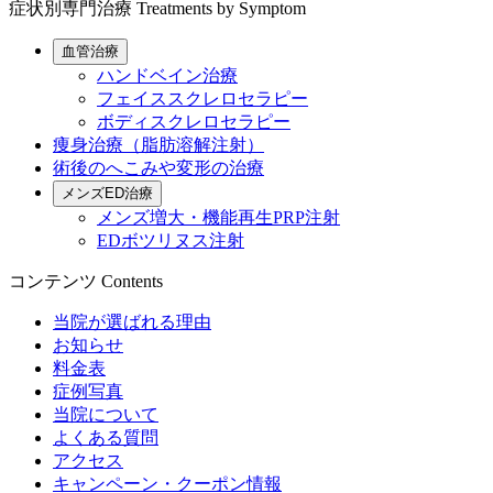
症状別専門治療
Treatments by Symptom
血管治療
ハンドベイン治療
フェイススクレロセラピー
ボディスクレロセラピー
痩身治療（脂肪溶解注射）
術後のへこみや変形の治療
メンズED治療
メンズ増大・機能再生PRP注射
EDボツリヌス注射
コンテンツ
Contents
当院が選ばれる理由
お知らせ
料金表
症例写真
当院について
よくある質問
アクセス
キャンペーン・クーポン情報