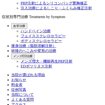
PRP注射によるシリコンバッグ豊胸修正
注入治療によるしこり・ふくらみ修正注射
症状別専門治療
Treatments by Symptom
血管治療
ハンドベイン治療
フェイススクレロセラピー
ボディスクレロセラピー
痩身治療（脂肪溶解注射）
術後のへこみや変形の治療
メンズED治療
メンズ増大・機能再生PRP注射
EDボツリヌス注射
当院が選ばれる理由
お知らせ
料金表
症例写真
当院について
よくある質問
アクセス