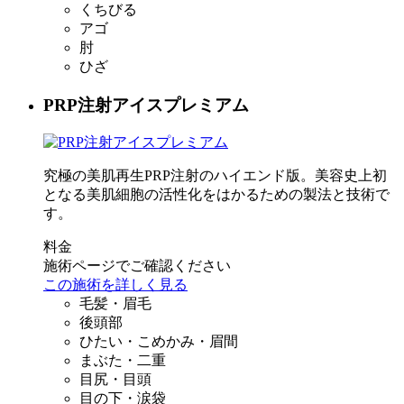
くちびる
アゴ
肘
ひざ
PRP注射アイスプレミアム
究極の美肌再生PRP注射のハイエンド版。美容史上初
となる美肌細胞の活性化をはかるための製法と技術で
す。
料金
施術ページでご確認ください
この施術を詳しく見る
毛髪・眉毛
後頭部
ひたい・こめかみ・眉間
まぶた・二重
目尻・目頭
目の下・涙袋