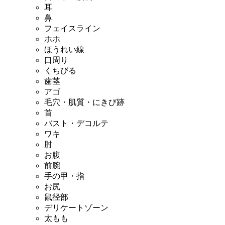
耳
鼻
フェイスライン
ホホ
ほうれい線
口周り
くちびる
歯茎
アゴ
毛穴・肌質・にきび跡
首
バスト・デコルテ
ワキ
肘
お腹
前腕
手の甲・指
お尻
鼠径部
デリケートゾーン
太もも