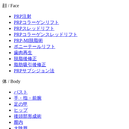
顔 / Face
PRP注射
PRPコラーゲンリフト
PRPスレッドリフト
PRPコラーゲンスレッドリフト
PRP-MI脱脂術
ポニーテールリフト
歯肉再生
脱脂後修正
脂肪吸引後修正
PRPサブシジョン法
体 / Body
バスト
手・指・前腕
足の甲
ヒップ
後頭部形成術
膣内
大陰唇