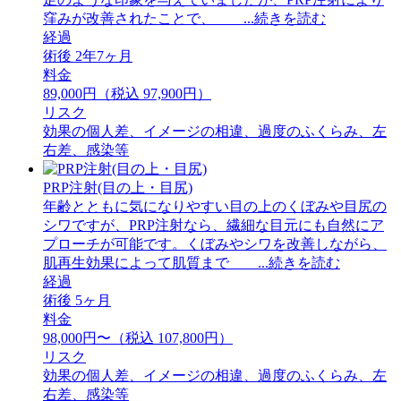
窪みが改善されたことで、 ...続きを読む
経過
術後 2年7ヶ月
料金
89,000円（税込 97,900円）
リスク
効果の個人差、イメージの相違、過度のふくらみ、左
右差、感染等
PRP注射(目の上・目尻)
年齢とともに気になりやすい目の上のくぼみや目尻の
シワですが、PRP注射なら、繊細な目元にも自然にア
プローチが可能です。くぼみやシワを改善しながら、
肌再生効果によって肌質まで ...続きを読む
経過
術後 5ヶ月
料金
98,000円〜（税込 107,800円）
リスク
効果の個人差、イメージの相違、過度のふくらみ、左
右差、感染等