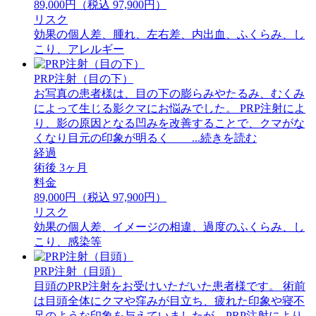
89,000円（税込 97,900円）
リスク
効果の個人差、腫れ、左右差、内出血、ふくらみ、し
こり、アレルギー
PRP注射（目の下）
お写真の患者様は、目の下の膨らみやたるみ、むくみ
によって生じる影クマにお悩みでした。 PRP注射によ
り、影の原因となる凹みを改善することで、クマがな
くなり目元の印象が明るく ...続きを読む
経過
術後 3ヶ月
料金
89,000円（税込 97,900円）
リスク
効果の個人差、イメージの相違、過度のふくらみ、し
こり、感染等
PRP注射（目頭）
目頭のPRP注射をお受けいただいた患者様です。 術前
は目頭全体にクマや窪みが目立ち、疲れた印象や寝不
足のような印象を与えていましたが、PRP注射により