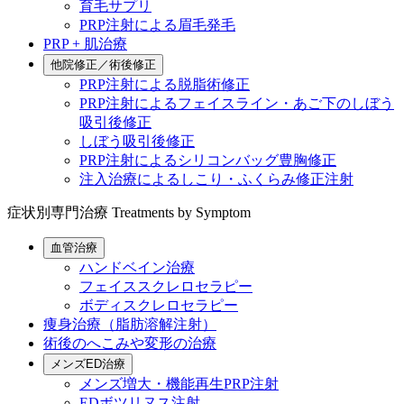
育毛サプリ
PRP注射による眉毛発毛
PRP + 肌治療
他院修正／術後修正
PRP注射による脱脂術修正
PRP注射によるフェイスライン・あご下のしぼう
吸引後修正
しぼう吸引後修正
PRP注射によるシリコンバッグ豊胸修正
注入治療によるしこり・ふくらみ修正注射
症状別専門治療
Treatments by Symptom
血管治療
ハンドベイン治療
フェイススクレロセラピー
ボディスクレロセラピー
痩身治療（脂肪溶解注射）
術後のへこみや変形の治療
メンズED治療
メンズ増大・機能再生PRP注射
EDボツリヌス注射