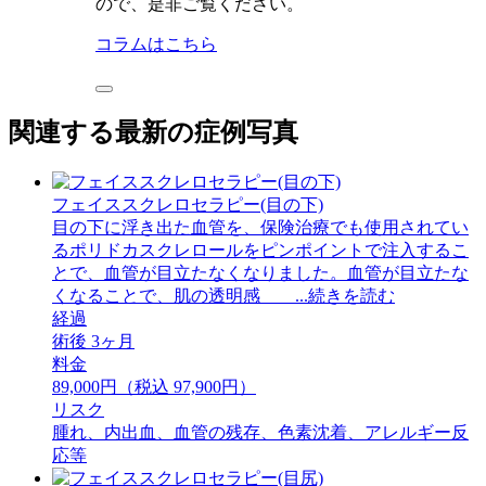
ので、是非ご覧ください。
コラムはこちら
関連する最新の症例写真
フェイススクレロセラピー(目の下)
目の下に浮き出た血管を、保険治療でも使用されてい
るポリドカスクレロールをピンポイントで注入するこ
とで、血管が目立たなくなりました。血管が目立たな
くなることで、肌の透明感 ...続きを読む
経過
術後 3ヶ月
料金
89,000円（税込 97,900円）
リスク
腫れ、内出血、血管の残存、色素沈着、アレルギー反
応等