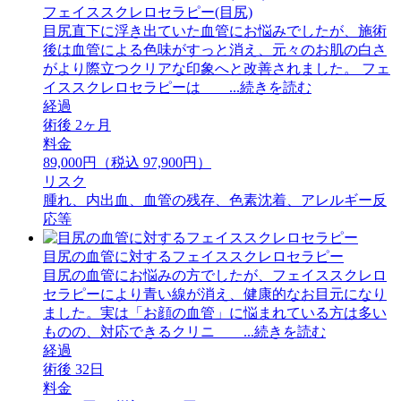
フェイススクレロセラピー(目尻)
目尻直下に浮き出ていた血管にお悩みでしたが、施術
後は血管による色味がすっと消え、元々のお肌の白さ
がより際立つクリアな印象へと改善されました。 ⁡フェ
イススクレロセラピーは ...続きを読む
経過
術後 2ヶ月
料金
89,000円（税込 97,900円）
リスク
腫れ、内出血、血管の残存、色素沈着、アレルギー反
応等
目尻の血管に対するフェイススクレロセラピー
目尻の血管にお悩みの方でしたが、フェイススクレロ
セラピーにより青い線が消え、健康的なお目元になり
ました。実は「お顔の血管」に悩まれている方は多い
ものの、対応できるクリニ ...続きを読む
経過
術後 32日
料金