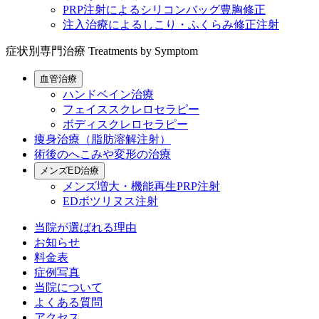
PRP注射によるシリコンバッグ豊胸修正
注入治療によるしこり・ふくらみ修正注射
症状別専門治療
Treatments by Symptom
血管治療
ハンドベイン治療
フェイススクレロセラピー
ボディスクレロセラピー
痩身治療（脂肪溶解注射）
術後のへこみや変形の治療
メンズED治療
メンズ増大・機能再生PRP注射
EDボツリヌス注射
当院が選ばれる理由
お知らせ
料金表
症例写真
当院について
よくある質問
アクセス