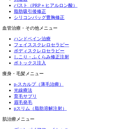
バスト（PRP＋ヒアルロン酸）
脂肪吸引後修正
シリコンバッグ豊胸修正
血管治療・その他メニュー
ハンドベイン治療
フェイススクレロセラピー
ボディスクレロセラピー
しこり・ふくらみ修正注射
ボトックス注入
痩身・毛髪メニュー
p-スカルプ（薄毛治療）
光線療法
育毛サプリ
眉毛発毛
pスリム（脂肪溶解注射）
肌治療メニュー