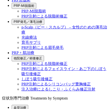
PRP形成術
PRP-MI脱脂術
PRP-MI脱脂術
PRP注射による脱脂術修正
PRP発毛／薄毛治療
p-Scalp（ピー・スカルプ） – 女性のための薄毛治
療
光線療法
育毛サプリ
PRP注射による眉毛発毛
PRP + 肌治療
他院修正／術後修正
PRP注射による脱脂術修正
PRP注射によるフェイスライン・あご下のしぼう
吸引後修正
しぼう吸引後修正
PRP注射によるシリコンバッグ豊胸修正
注入治療によるしこり・ふくらみ修正注射
症状別専門治療
Treatments by Symptom
血管治療