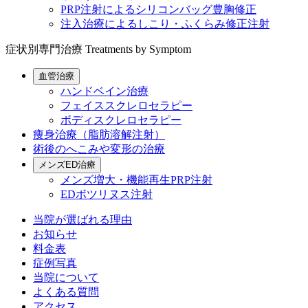
PRP注射によるシリコンバッグ豊胸修正
注入治療によるしこり・ふくらみ修正注射
症状別専門治療
Treatments by Symptom
血管治療
ハンドベイン治療
フェイススクレロセラピー
ボディスクレロセラピー
痩身治療（脂肪溶解注射）
術後のへこみや変形の治療
メンズED治療
メンズ増大・機能再生PRP注射
EDボツリヌス注射
当院が選ばれる理由
お知らせ
料金表
症例写真
当院について
よくある質問
アクセス