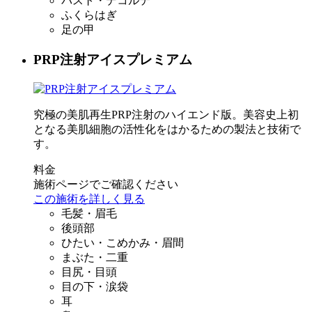
バスト・デコルテ
ふくらはぎ
足の甲
PRP注射アイスプレミアム
究極の美肌再生PRP注射のハイエンド版。美容史上初
となる美肌細胞の活性化をはかるための製法と技術で
す。
料金
施術ページでご確認ください
この施術を詳しく見る
毛髪・眉毛
後頭部
ひたい・こめかみ・眉間
まぶた・二重
目尻・目頭
目の下・涙袋
耳