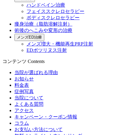
ハンドベイン治療
フェイススクレロセラピー
ボディスクレロセラピー
痩身治療（脂肪溶解注射）
術後のへこみや変形の治療
メンズED治療
メンズ増大・機能再生PRP注射
EDボツリヌス注射
コンテンツ
Contents
当院が選ばれる理由
お知らせ
料金表
症例写真
当院について
よくある質問
アクセス
キャンペーン・クーポン情報
コラム
お支払い方法について