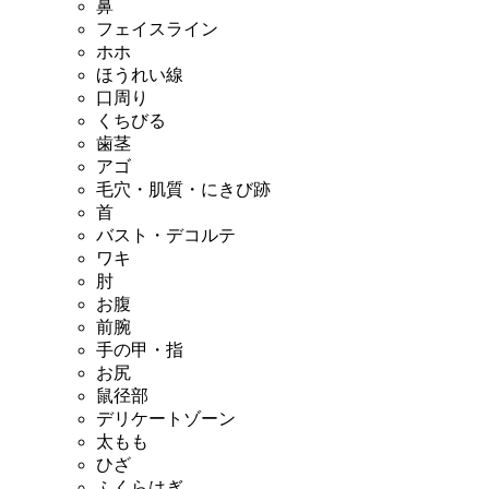
鼻
フェイスライン
ホホ
ほうれい線
口周り
くちびる
歯茎
アゴ
毛穴・肌質・にきび跡
首
バスト・デコルテ
ワキ
肘
お腹
前腕
手の甲・指
お尻
鼠径部
デリケートゾーン
太もも
ひざ
ふくらはぎ