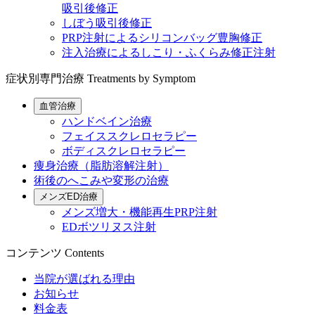
吸引後修正
しぼう吸引後修正
PRP注射によるシリコンバッグ豊胸修正
注入治療によるしこり・ふくらみ修正注射
症状別専門治療
Treatments by Symptom
血管治療
ハンドベイン治療
フェイススクレロセラピー
ボディスクレロセラピー
痩身治療（脂肪溶解注射）
術後のへこみや変形の治療
メンズED治療
メンズ増大・機能再生PRP注射
EDボツリヌス注射
コンテンツ
Contents
当院が選ばれる理由
お知らせ
料金表