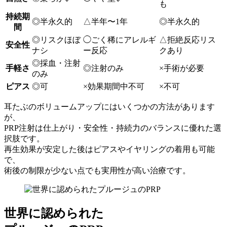
も
持続期
◎
半永久的
△
半年〜1年
◎
半永久的
間
◎
リスクほぼ
◯
ごく稀にアレルギ
△
拒絶反応リス
安全性
ナシ
ー反応
クあり
◎
採血・注射
手軽さ
◎
注射のみ
×
手術が必要
のみ
ピアス
◎
可
×
効果期間中不可
×
不可
耳たぶのボリュームアップにはいくつかの方法があります
が、
PRP注射は仕上がり・安全性・持続力のバランスに優れた選
択肢です。
再生効果が安定した後はピアスやイヤリングの着用も可能
で、
術後の制限が少ない点でも実用性が高い治療です。
世界に認められた