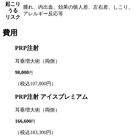
起こり
腫れ、内出血、効果の個人差、左右差、しこり、
うる
アレルギー反応等
リスク
費用
PRP注射
耳垂増大術（両側）
98,000
円
（税込
107,800
円）
PRP注射 アイスプレミアム
耳垂増大術（両側）
166,600
円
（税込
183,300
円）