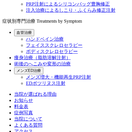
PRP注射によるシリコンバッグ豊胸修正
注入治療によるしこり・ふくらみ修正注射
症状別専門治療
Treatments by Symptom
血管治療
ハンドベイン治療
フェイススクレロセラピー
ボディスクレロセラピー
痩身治療（脂肪溶解注射）
術後のへこみや変形の治療
メンズED治療
メンズ増大・機能再生PRP注射
EDボツリヌス注射
当院が選ばれる理由
お知らせ
料金表
症例写真
当院について
よくある質問
アクセス