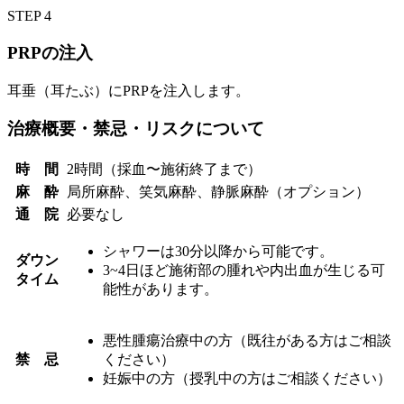
STEP 4
PRPの注入
耳垂（耳たぶ）にPRPを注入します。
治療概要・禁忌・リスクについて
時 間
2時間（採血〜施術終了まで）
麻 酔
局所麻酔、笑気麻酔、静脈麻酔（オプション）
通 院
必要なし
シャワーは30分以降から可能です。
ダウン
3~4日ほど施術部の腫れや内出血が生じる可
タイム
能性があります。
悪性腫瘍治療中の方（既往がある方はご相談
禁 忌
ください）
妊娠中の方（授乳中の方はご相談ください）