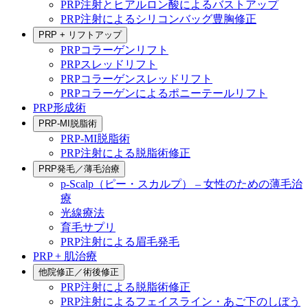
PRP注射とヒアルロン酸によるバストアップ
PRP注射によるシリコンバッグ豊胸修正
PRP + リフトアップ
PRPコラーゲンリフト
PRPスレッドリフト
PRPコラーゲンスレッドリフト
PRPコラーゲンによるポニーテールリフト
PRP形成術
PRP-MI脱脂術
PRP-MI脱脂術
PRP注射による脱脂術修正
PRP発毛／薄毛治療
p-Scalp（ピー・スカルプ） – 女性のための薄毛治
療
光線療法
育毛サプリ
PRP注射による眉毛発毛
PRP + 肌治療
他院修正／術後修正
PRP注射による脱脂術修正
PRP注射によるフェイスライン・あご下のしぼう