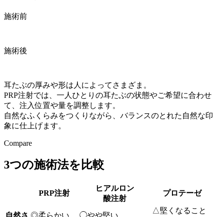
施術前
施術後
耳たぶの厚みや形は人によってさまざま。
PRP注射では、一人ひとりの耳たぶの状態やご希望に合わせ
て、注入位置や量を調整します。
自然なふくらみをつくりながら、バランスのとれた自然な印
象に仕上げます。
Compare
3つの施術法を
比較
ヒアルロン
PRP注射
プロテーゼ
酸注射
△
堅くなること
自然さ
◎
柔らかい
◯
やや堅い