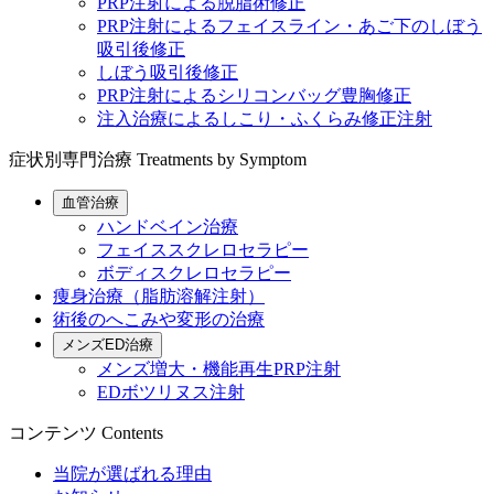
PRP注射による脱脂術修正
PRP注射によるフェイスライン・あご下のしぼう
吸引後修正
しぼう吸引後修正
PRP注射によるシリコンバッグ豊胸修正
注入治療によるしこり・ふくらみ修正注射
症状別専門治療
Treatments by Symptom
血管治療
ハンドベイン治療
フェイススクレロセラピー
ボディスクレロセラピー
痩身治療（脂肪溶解注射）
術後のへこみや変形の治療
メンズED治療
メンズ増大・機能再生PRP注射
EDボツリヌス注射
コンテンツ
Contents
当院が選ばれる理由