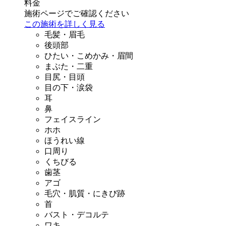
料金
施術ページでご確認ください
この施術を詳しく見る
毛髪・眉毛
後頭部
ひたい・こめかみ・眉間
まぶた・二重
目尻・目頭
目の下・涙袋
耳
鼻
フェイスライン
ホホ
ほうれい線
口周り
くちびる
歯茎
アゴ
毛穴・肌質・にきび跡
首
バスト・デコルテ
ワキ