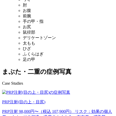
肘
お腹
前腕
手の甲・指
お尻
鼠径部
デリケートゾーン
太もも
ひざ
ふくらはぎ
足の甲
まぶた・二重の症例写真
Case Studies
PRP注射(目の上・目尻)
PRP注射 98,000円〜（税込 107,900円） リスク：効果の個人