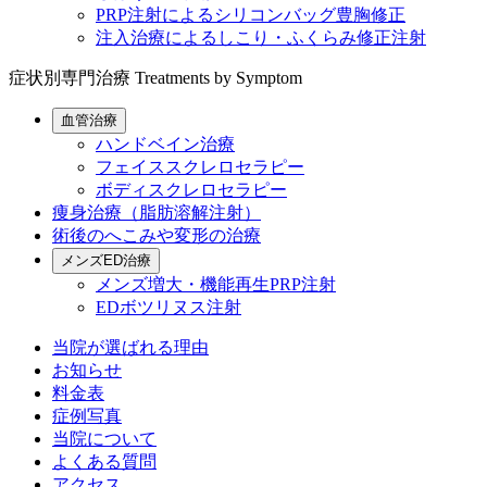
PRP注射によるシリコンバッグ豊胸修正
注入治療によるしこり・ふくらみ修正注射
症状別専門治療
Treatments by Symptom
血管治療
ハンドベイン治療
フェイススクレロセラピー
ボディスクレロセラピー
痩身治療（脂肪溶解注射）
術後のへこみや変形の治療
メンズED治療
メンズ増大・機能再生PRP注射
EDボツリヌス注射
当院が選ばれる理由
お知らせ
料金表
症例写真
当院について
よくある質問
アクセス