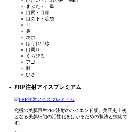
ひたい・こめかみ・眉間
まぶた・二重
目尻・目頭
目の下・涙袋
耳
鼻
ホホ
ほうれい線
口周り
くちびる
アゴ
肘
ひざ
PRP注射アイスプレミアム
究極の美肌再生PRP注射のハイエンド版。美容史上初
となる美肌細胞の活性化をはかるための製法と技術で
す。