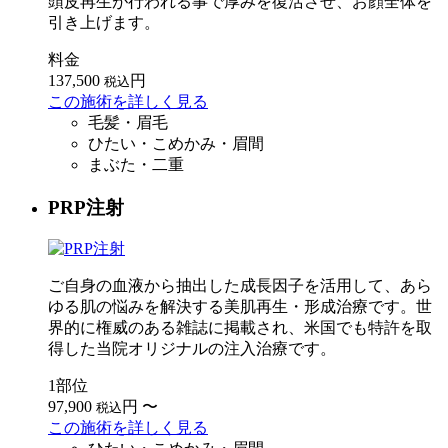
頭皮再生が行われる事で厚みを復活させ、お顔全体を
引き上げます。
料金
137,500
円
税込
この施術を詳しく見る
毛髪・眉毛
ひたい・こめかみ・眉間
まぶた・二重
PRP注射
ご自身の血液から抽出した成長因子を活用して、あら
ゆる肌の悩みを解決する美肌再生・形成治療です。世
界的に権威のある雑誌に掲載され、米国でも特許を取
得した当院オリジナルの注入治療です。
1部位
97,900
円
〜
税込
この施術を詳しく見る