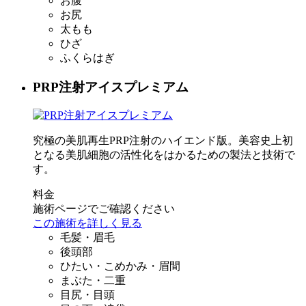
お腹
お尻
太もも
ひざ
ふくらはぎ
PRP注射アイスプレミアム
究極の美肌再生PRP注射のハイエンド版。美容史上初
となる美肌細胞の活性化をはかるための製法と技術で
す。
料金
施術ページでご確認ください
この施術を詳しく見る
毛髪・眉毛
後頭部
ひたい・こめかみ・眉間
まぶた・二重
目尻・目頭