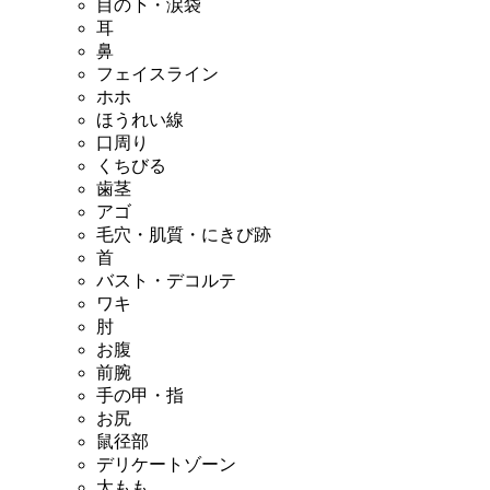
目の下・涙袋
耳
鼻
フェイスライン
ホホ
ほうれい線
口周り
くちびる
歯茎
アゴ
毛穴・肌質・にきび跡
首
バスト・デコルテ
ワキ
肘
お腹
前腕
手の甲・指
お尻
鼠径部
デリケートゾーン
太もも