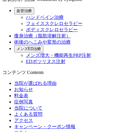
血管治療
ハンドベイン治療
フェイススクレロセラピー
ボディスクレロセラピー
痩身治療（脂肪溶解注射）
術後のへこみや変形の治療
メンズED治療
メンズ増大・機能再生PRP注射
EDボツリヌス注射
コンテンツ
Contents
当院が選ばれる理由
お知らせ
料金表
症例写真
当院について
よくある質問
アクセス
キャンペーン・クーポン情報