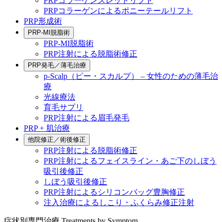
PRPコラーゲンスレッドリフト
PRPコラーゲンによるポニーテールリフト
PRP形成術
PRP-MI脱脂術
PRP-MI脱脂術
PRP注射による脱脂術修正
PRP発毛／薄毛治療
p-Scalp（ピー・スカルプ） – 女性のための薄毛治
療
光線療法
育毛サプリ
PRP注射による眉毛発毛
PRP + 肌治療
他院修正／術後修正
PRP注射による脱脂術修正
PRP注射によるフェイスライン・あご下のしぼう
吸引後修正
しぼう吸引後修正
PRP注射によるシリコンバッグ豊胸修正
注入治療によるしこり・ふくらみ修正注射
症状別専門治療
Treatments by Symptom