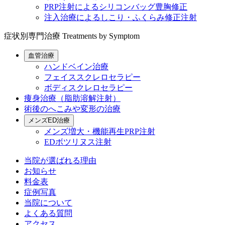
PRP注射によるシリコンバッグ豊胸修正
注入治療によるしこり・ふくらみ修正注射
症状別専門治療
Treatments by Symptom
血管治療
ハンドベイン治療
フェイススクレロセラピー
ボディスクレロセラピー
痩身治療（脂肪溶解注射）
術後のへこみや変形の治療
メンズED治療
メンズ増大・機能再生PRP注射
EDボツリヌス注射
当院が選ばれる理由
お知らせ
料金表
症例写真
当院について
よくある質問
アクセス