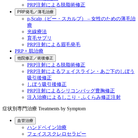
PRP注射による脱脂術修正
PRP発毛／薄毛治療
p-Scalp（ピー・スカルプ） – 女性のための薄毛治
療
光線療法
育毛サプリ
PRP注射による眉毛発毛
PRP + 肌治療
他院修正／術後修正
PRP注射による脱脂術修正
PRP注射によるフェイスライン・あご下のしぼう
吸引後修正
しぼう吸引後修正
PRP注射によるシリコンバッグ豊胸修正
注入治療によるしこり・ふくらみ修正注射
症状別専門治療
Treatments by Symptom
血管治療
ハンドベイン治療
フェイススクレロセラピー