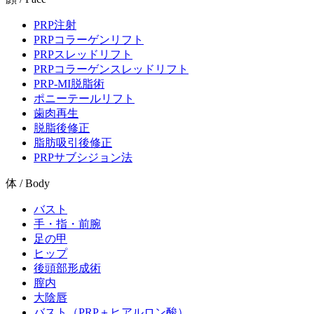
PRP注射
PRPコラーゲンリフト
PRPスレッドリフト
PRPコラーゲンスレッドリフト
PRP-MI脱脂術
ポニーテールリフト
歯肉再生
脱脂後修正
脂肪吸引後修正
PRPサブシジョン法
体 / Body
バスト
手・指・前腕
足の甲
ヒップ
後頭部形成術
膣内
大陰唇
バスト（PRP＋ヒアルロン酸）