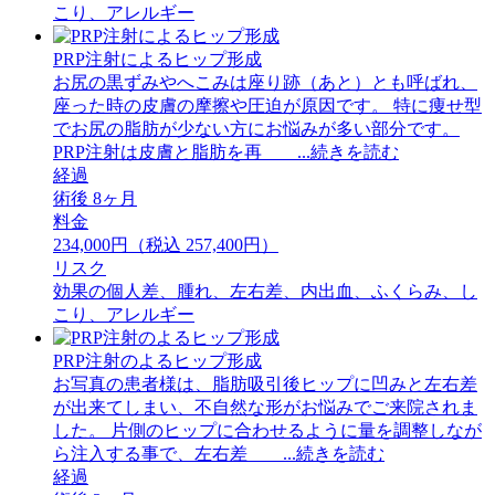
こり、アレルギー
PRP注射によるヒップ形成
お尻の黒ずみやへこみは座り跡（あと）とも呼ばれ、
座った時の皮膚の摩擦や圧迫が原因です。 特に痩せ型
でお尻の脂肪が少ない方にお悩みが多い部分です。
PRP注射は皮膚と脂肪を再 ...続きを読む
経過
術後 8ヶ月
料金
234,000円（税込 257,400円）
リスク
効果の個人差、腫れ、左右差、内出血、ふくらみ、し
こり、アレルギー
PRP注射のよるヒップ形成
お写真の患者様は、脂肪吸引後ヒップに凹みと左右差
が出来てしまい、不自然な形がお悩みでご来院されま
した。 片側のヒップに合わせるように量を調整しなが
ら注入する事で、左右差 ...続きを読む
経過