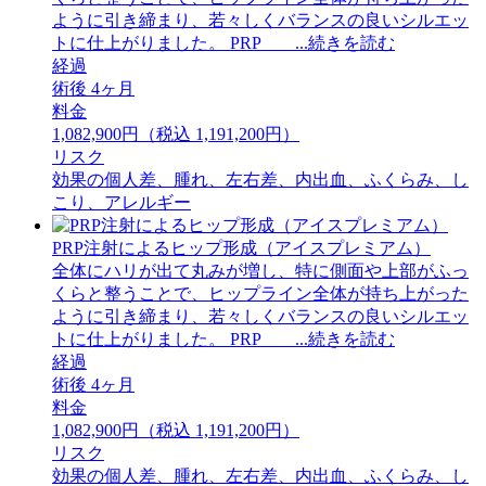
ように引き締まり、若々しくバランスの良いシルエッ
トに仕上がりました。 PRP ...続きを読む
経過
術後 4ヶ月
料金
1,082,900円（税込 1,191,200円）
リスク
効果の個人差、腫れ、左右差、内出血、ふくらみ、し
こり、アレルギー
PRP注射によるヒップ形成（アイスプレミアム）
全体にハリが出て丸みが増し、特に側面や上部がふっ
くらと整うことで、ヒップライン全体が持ち上がった
ように引き締まり、若々しくバランスの良いシルエッ
トに仕上がりました。 PRP ...続きを読む
経過
術後 4ヶ月
料金
1,082,900円（税込 1,191,200円）
リスク
効果の個人差、腫れ、左右差、内出血、ふくらみ、し