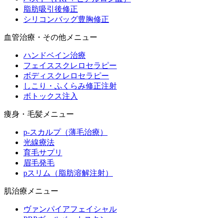
脂肪吸引後修正
シリコンバッグ豊胸修正
血管治療・その他メニュー
ハンドベイン治療
フェイススクレロセラピー
ボディスクレロセラピー
しこり・ふくらみ修正注射
ボトックス注入
痩身・毛髪メニュー
p-スカルプ（薄毛治療）
光線療法
育毛サプリ
眉毛発毛
pスリム（脂肪溶解注射）
肌治療メニュー
ヴァンパイアフェイシャル