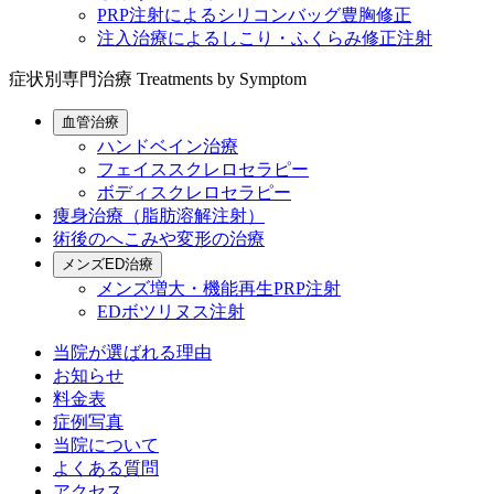
PRP注射によるシリコンバッグ豊胸修正
注入治療によるしこり・ふくらみ修正注射
症状別専門治療
Treatments by Symptom
血管治療
ハンドベイン治療
フェイススクレロセラピー
ボディスクレロセラピー
痩身治療（脂肪溶解注射）
術後のへこみや変形の治療
メンズED治療
メンズ増大・機能再生PRP注射
EDボツリヌス注射
当院が選ばれる理由
お知らせ
料金表
症例写真
当院について
よくある質問
アクセス