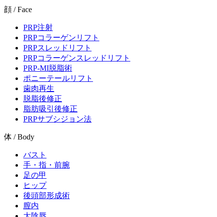
顔 / Face
PRP注射
PRPコラーゲンリフト
PRPスレッドリフト
PRPコラーゲンスレッドリフト
PRP-MI脱脂術
ポニーテールリフト
歯肉再生
脱脂後修正
脂肪吸引後修正
PRPサブシジョン法
体 / Body
バスト
手・指・前腕
足の甲
ヒップ
後頭部形成術
膣内
大陰唇