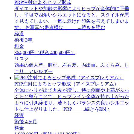
PRP注射によるヒップ形成
ダイエットや加齢の影響によりヒップが全体的に下垂
し、平坦で四角いシルエットになると、スタイルが悪
く見えてしまい、一気に老けた印象を与えてしまいま
す。 お写真の患者様は、 ...続きを読む
経過
術後 3年
料金
364,000円（税込 400,400円）
リスク
効果の個人差、腫れ、左右差、内出血、ふくらみ、し
こり、アレルギー
PRP注射によるヒップ形成（アイスプレミアム）
全体にハリが出て丸みが増し、特に側面や上部がふっ
くらと整うことで、ヒップライン全体が持ち上がった
ように引き締まり、若々しくバランスの良いシルエッ
トに仕上がりました。 PRP ...続きを読む
経過
術後 4ヶ月
料金