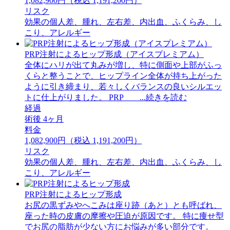
1,082,900円（税込 1,191,200円）
リスク
効果の個人差、腫れ、左右差、内出血、ふくらみ、し
こり、アレルギー
PRP注射によるヒップ形成（アイスプレミアム）
全体にハリが出て丸みが増し、特に側面や上部がふっ
くらと整うことで、ヒップライン全体が持ち上がった
ように引き締まり、若々しくバランスの良いシルエッ
トに仕上がりました。 PRP ...続きを読む
経過
術後 4ヶ月
料金
1,082,900円（税込 1,191,200円）
リスク
効果の個人差、腫れ、左右差、内出血、ふくらみ、し
こり、アレルギー
PRP注射によるヒップ形成
お尻の黒ずみやへこみは座り跡（あと）とも呼ばれ、
座った時の皮膚の摩擦や圧迫が原因です。 特に痩せ型
でお尻の脂肪が少ない方にお悩みが多い部分です。