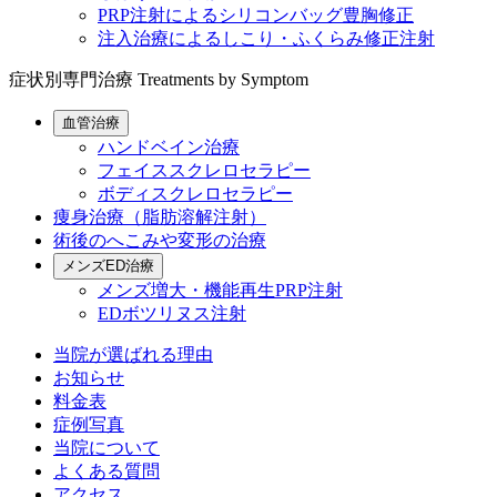
PRP注射によるシリコンバッグ豊胸修正
注入治療によるしこり・ふくらみ修正注射
症状別専門治療
Treatments by Symptom
血管治療
ハンドベイン治療
フェイススクレロセラピー
ボディスクレロセラピー
痩身治療（脂肪溶解注射）
術後のへこみや変形の治療
メンズED治療
メンズ増大・機能再生PRP注射
EDボツリヌス注射
当院が選ばれる理由
お知らせ
料金表
症例写真
当院について
よくある質問
アクセス