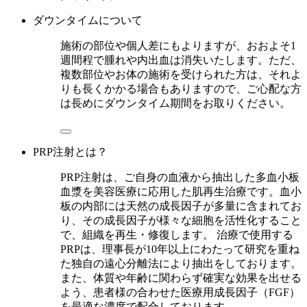
ダウンタイムについて
施術の部位や個人差にもよりますが、おおよそ1
週間程で腫れや内出血は消失いたします。ただ、
複数部位やお体の施術を受けられた方は、それよ
りも長くかかる場合もありますので、ご心配な方
は長めにダウンタイム期間をお取りください。
PRP注射とは？
PRP注射は、ご自身の血液から抽出した多血小板
血漿を美容医療に応用した肌再生治療です。血小
板の内部には天然の成長因子が多量に含まれてお
り、その成長因子が様々な細胞を活性化すること
で、組織を再生・修復します。 治療で使用する
PRPは、理事長が10年以上にわたって研究を重ね
た独自の遠心分離法により抽出をしております。
また、体質や年齢に関わらず確実な効果を出せる
よう、患者様の合わせた医療用成長因子（FGF）
を最適な濃度で配合しております。