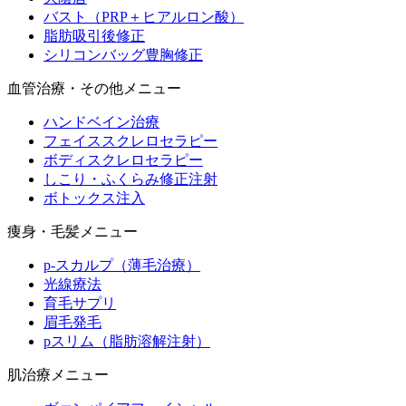
バスト（PRP＋ヒアルロン酸）
脂肪吸引後修正
シリコンバッグ豊胸修正
血管治療・その他メニュー
ハンドベイン治療
フェイススクレロセラピー
ボディスクレロセラピー
しこり・ふくらみ修正注射
ボトックス注入
痩身・毛髪メニュー
p-スカルプ（薄毛治療）
光線療法
育毛サプリ
眉毛発毛
pスリム（脂肪溶解注射）
肌治療メニュー