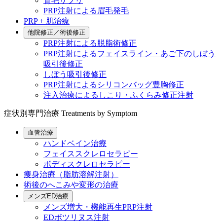
育毛サプリ
PRP注射による眉毛発毛
PRP + 肌治療
他院修正／術後修正
PRP注射による脱脂術修正
PRP注射によるフェイスライン・あご下のしぼう
吸引後修正
しぼう吸引後修正
PRP注射によるシリコンバッグ豊胸修正
注入治療によるしこり・ふくらみ修正注射
症状別専門治療
Treatments by Symptom
血管治療
ハンドベイン治療
フェイススクレロセラピー
ボディスクレロセラピー
痩身治療（脂肪溶解注射）
術後のへこみや変形の治療
メンズED治療
メンズ増大・機能再生PRP注射
EDボツリヌス注射