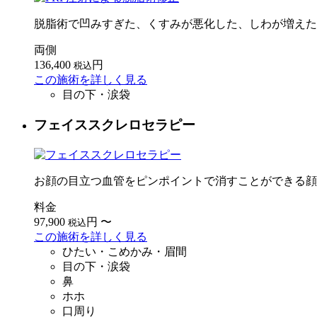
脱脂術で凹みすぎた、くすみが悪化した、しわが増えた
両側
136,400
円
税込
この施術を詳しく見る
目の下・涙袋
フェイススクレロセラピー
お顔の目立つ血管をピンポイントで消すことができる顔
料金
97,900
円
〜
税込
この施術を詳しく見る
ひたい・こめかみ・眉間
目の下・涙袋
鼻
ホホ
口周り