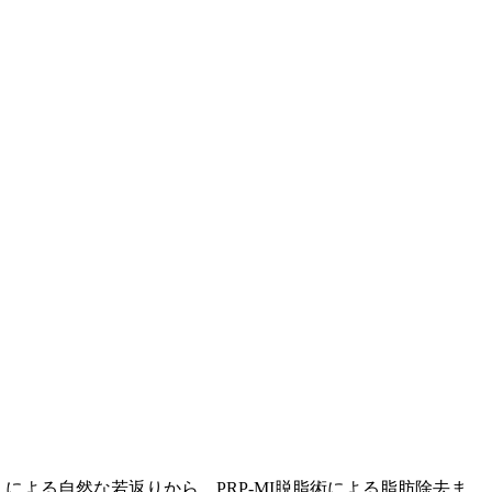
よる自然な若返りから、PRP-MI脱脂術による脂肪除去ま