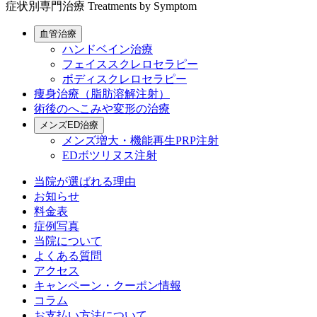
症状別専門治療
Treatments by Symptom
血管治療
ハンドベイン治療
フェイススクレロセラピー
ボディスクレロセラピー
痩身治療（脂肪溶解注射）
術後のへこみや変形の治療
メンズED治療
メンズ増大・機能再生PRP注射
EDボツリヌス注射
当院が選ばれる理由
お知らせ
料金表
症例写真
当院について
よくある質問
アクセス
キャンペーン・クーポン情報
コラム
お支払い方法について