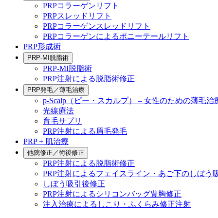
PRPコラーゲンリフト
PRPスレッドリフト
PRPコラーゲンスレッドリフト
PRPコラーゲンによるポニーテールリフト
PRP形成術
PRP-MI脱脂術
PRP-MI脱脂術
PRP注射による脱脂術修正
PRP発毛／薄毛治療
p-Scalp（ピー・スカルプ） – 女性のための薄毛治
光線療法
育毛サプリ
PRP注射による眉毛発毛
PRP + 肌治療
他院修正／術後修正
PRP注射による脱脂術修正
PRP注射によるフェイスライン・あご下のしぼう
しぼう吸引後修正
PRP注射によるシリコンバッグ豊胸修正
注入治療によるしこり・ふくらみ修正注射