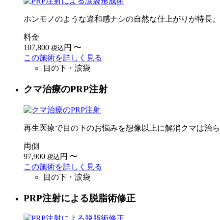
ホンモノのような違和感ナシの自然な仕上がりが特長。
料金
107,800
円
〜
税込
この施術を詳しく見る
目の下・涙袋
クマ治療のPRP注射
再生医療で目の下のお悩みを想像以上に解消クマは治ら
両側
97,900
円
〜
税込
この施術を詳しく見る
目の下・涙袋
PRP注射による脱脂術修正