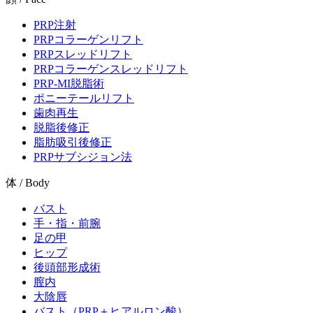
PRP注射
PRPコラーゲンリフト
PRPスレッドリフト
PRPコラーゲンスレッドリフト
PRP-MI脱脂術
ポニーテールリフト
歯肉再生
脱脂後修正
脂肪吸引後修正
PRPサブシジョン法
体 / Body
バスト
手・指・前腕
足の甲
ヒップ
後頭部形成術
膣内
大陰唇
バスト（PRP＋ヒアルロン酸）