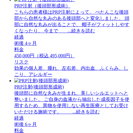
PRP注射（後頭部形成術）
こちらの患者様はPRP注射によって、 ぺたんこな後頭
部から自然な丸みのある後頭部へと変化しました。 頭
部に自然な丸みが出ることで、 帽子がフィットしやす
くなったり、 今まで ...続きを読む
経過
術後 4ヶ月
料金
450,000円（税込 495,000円）
リスク
効果の個人差、腫れ、左右差、内出血、ふくらみ、し
こり、アレルギー
PRP注射(後頭部形成術)
後頭部に自然な丸みが生まれ、美しいシルエットへと
整いました。 ご自身の血液から抽出した成長因子を使
用するため、異物を使用しない再生医療としてお受け
いただける施術です。 ...続きを読む
経過
術後 6ヶ月
料金