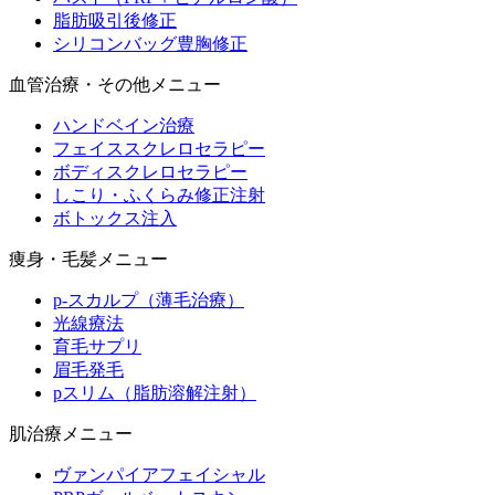
脂肪吸引後修正
シリコンバッグ豊胸修正
血管治療・その他メニュー
ハンドベイン治療
フェイススクレロセラピー
ボディスクレロセラピー
しこり・ふくらみ修正注射
ボトックス注入
痩身・毛髪メニュー
p-スカルプ（薄毛治療）
光線療法
育毛サプリ
眉毛発毛
pスリム（脂肪溶解注射）
肌治療メニュー
ヴァンパイアフェイシャル