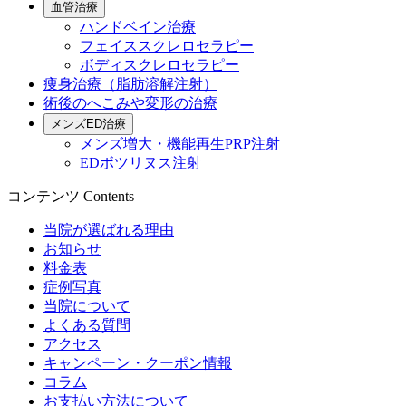
血管治療
ハンドベイン治療
フェイススクレロセラピー
ボディスクレロセラピー
痩身治療（脂肪溶解注射）
術後のへこみや変形の治療
メンズED治療
メンズ増大・機能再生PRP注射
EDボツリヌス注射
コンテンツ
Contents
当院が選ばれる理由
お知らせ
料金表
症例写真
当院について
よくある質問
アクセス
キャンペーン・クーポン情報
コラム
お支払い方法について