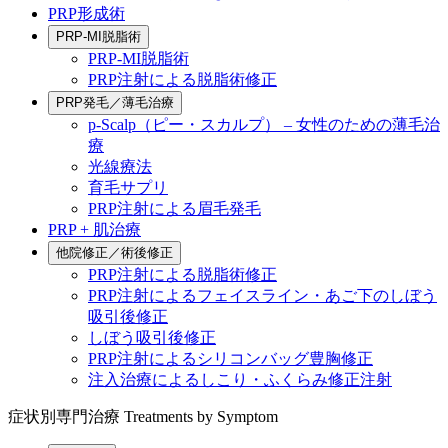
PRP形成術
PRP-MI脱脂術
PRP-MI脱脂術
PRP注射による脱脂術修正
PRP発毛／薄毛治療
p-Scalp（ピー・スカルプ） – 女性のための薄毛治
療
光線療法
育毛サプリ
PRP注射による眉毛発毛
PRP + 肌治療
他院修正／術後修正
PRP注射による脱脂術修正
PRP注射によるフェイスライン・あご下のしぼう
吸引後修正
しぼう吸引後修正
PRP注射によるシリコンバッグ豊胸修正
注入治療によるしこり・ふくらみ修正注射
症状別専門治療
Treatments by Symptom