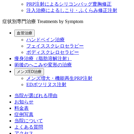
PRP注射によるシリコンバッグ豊胸修正
注入治療によるしこり・ふくらみ修正注射
症状別専門治療
Treatments by Symptom
血管治療
ハンドベイン治療
フェイススクレロセラピー
ボディスクレロセラピー
痩身治療（脂肪溶解注射）
術後のへこみや変形の治療
メンズED治療
メンズ増大・機能再生PRP注射
EDボツリヌス注射
当院が選ばれる理由
お知らせ
料金表
症例写真
当院について
よくある質問
アクセス