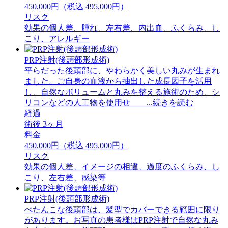
450,000円（税込 495,000円）
リスク
効果の個人差、腫れ、左右差、内出血、ふくらみ、し
こり、アレルギー
PRP注射(後頭部形成術)
平らだった後頭部に、やわらかく美しい丸みが生まれ
ました。ご自身の血液から抽出した成長因子を活用
し、自然なボリュームと丸みを整える施術のため、シ
リコンなどの人工物を使用せ ...続きを読む
経過
術後 3ヶ月
料金
450,000円（税込 495,000円）
リスク
効果の個人差、イメージの相違、過度のふくらみ、し
こり、左右差、感染等
PRP注射(後頭部形成術)
ぺたんこな後頭部は、髪型でカバーできる範囲に限り
があります。お写真の患者様はPRP注射で自然な丸み