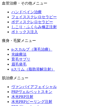
血管治療・その他メニュー
ハンドベイン治療
フェイススクレロセラピー
ボディスクレロセラピー
しこり・ふくらみ修正注射
ボトックス注入
痩身・毛髪メニュー
p-スカルプ（薄毛治療）
光線療法
育毛サプリ
眉毛発毛
pスリム（脂肪溶解注射）
肌治療メニュー
ヴァンパイアフェイシャル
PRPヴェルベットスキン
水光PRP注射
水光PRPピーリング注射