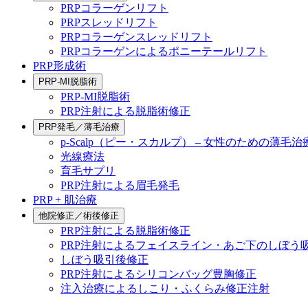
PRPコラーゲンリフト
PRPスレッドリフト
PRPコラーゲンスレッドリフト
PRPコラーゲンによるポニーテールリフト
PRP形成術
PRP-MI脱脂術
PRP-MI脱脂術
PRP注射による脱脂術修正
PRP発毛／薄毛治療
p-Scalp（ピー・スカルプ） – 女性のための薄毛治
光線療法
育毛サプリ
PRP注射による眉毛発毛
PRP + 肌治療
他院修正／術後修正
PRP注射による脱脂術修正
PRP注射によるフェイスライン・あご下のしぼう
しぼう吸引後修正
PRP注射によるシリコンバッグ豊胸修正
注入治療によるしこり・ふくらみ修正注射