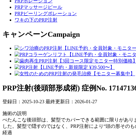
PRPポレーション
PRPマッサージピール
PRPピーリングポレーション
ワキの下のPRP注射
キャンペーン
Campaign
PRP注射(後頭部形成術)
症例No. 1714713
登録日：2025-10-23
最終更新日：2026-01-27
施術の説明
ぺたんこな後頭部は、髪型でカバーできる範囲に限りがあり
した。髪型で隠すのではなく、PRP注射により“頭の形その
経過