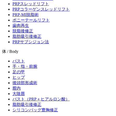
PRPスレッドリフト
PRPコラーゲンスレッドリフト
PRP-MI脱脂術
ポニーテールリフト
歯肉再生
脱脂後修正
脂肪吸引後修正
PRPサブシジョン法
体 / Body
バスト
手・指・前腕
足の甲
ヒップ
後頭部形成術
膣内
大陰唇
バスト（PRP＋ヒアルロン酸）
脂肪吸引後修正
シリコンバッグ豊胸修正