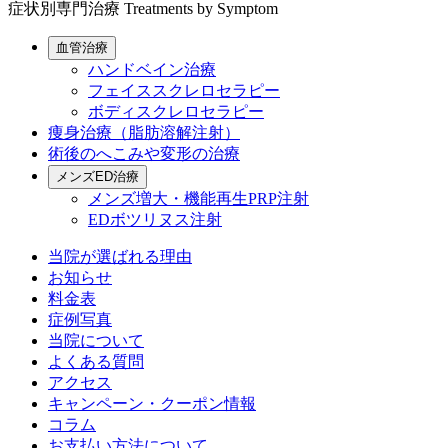
症状別専門治療
Treatments by Symptom
血管治療
ハンドベイン治療
フェイススクレロセラピー
ボディスクレロセラピー
痩身治療（脂肪溶解注射）
術後のへこみや変形の治療
メンズED治療
メンズ増大・機能再生PRP注射
EDボツリヌス注射
当院が選ばれる理由
お知らせ
料金表
症例写真
当院について
よくある質問
アクセス
キャンペーン・クーポン情報
コラム
お支払い方法について