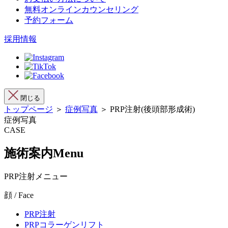
無料オンラインカウンセリング
予約フォーム
採用情報
閉じる
トップページ
＞
症例写真
＞ PRP注射(後頭部形成術)
症例写真
CASE
施術案内
Menu
PRP注射メニュー
顔 / Face
PRP注射
PRPコラーゲンリフト