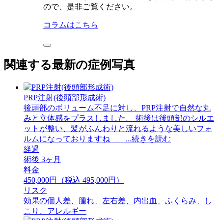
ので、是非ご覧ください。
コラムはこちら
関連する最新の症例写真
PRP注射(後頭部形成術)
後頭部のボリューム不足に対し、PRP注射で自然な丸
みと立体感をプラスしました。 ⁡術後は後頭部のシルエ
ットが整い、髪がふんわりと流れるような美しいフォ
ルムになっておりますね ...続きを読む
経過
術後 3ヶ月
料金
450,000円（税込 495,000円）
リスク
効果の個人差、腫れ、左右差、内出血、ふくらみ、し
こり、アレルギー