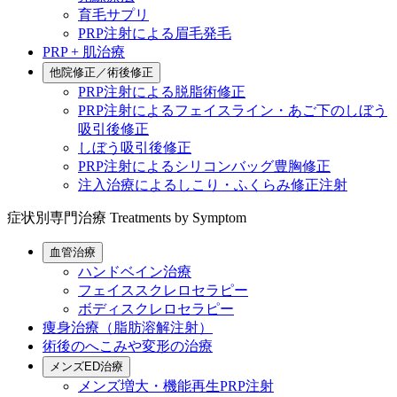
育毛サプリ
PRP注射による眉毛発毛
PRP + 肌治療
他院修正／術後修正
PRP注射による脱脂術修正
PRP注射によるフェイスライン・あご下のしぼう
吸引後修正
しぼう吸引後修正
PRP注射によるシリコンバッグ豊胸修正
注入治療によるしこり・ふくらみ修正注射
症状別専門治療
Treatments by Symptom
血管治療
ハンドベイン治療
フェイススクレロセラピー
ボディスクレロセラピー
痩身治療（脂肪溶解注射）
術後のへこみや変形の治療
メンズED治療
メンズ増大・機能再生PRP注射