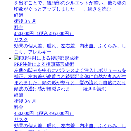
を出すことで、後頭部のシルエットが整い、後ろ姿の
印象がぐっとアップしました ...続きを読む
経過
術後 3ヶ月
料金
450,000円（税込 495,000円）
リスク
効果の個人差、腫れ、左右差、内出血、ふくらみ、し
こり、アレルギー
PRP注射による後頭部形成術
左側の凹みを中心にバランスよく注入しボリュームを
補正。左右差が改善され後頭部全体に自然な丸みが生
まれました。頭の形が整うと、髪の流れも自然になり
頭皮の透け感が軽減されま ...続きを読む
経過
術後 3ヶ月
料金
450,000円（税込 495,000円）
リスク
効果の個人差、腫れ、左右差、内出血、ふくらみ、し