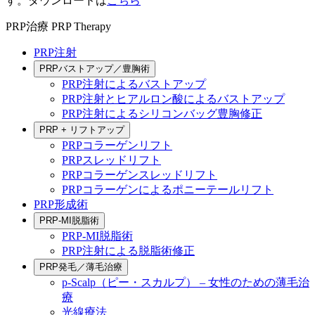
す。ダウンロードは
こちら
PRP治療
PRP Therapy
PRP注射
PRPバストアップ／豊胸術
PRP注射によるバストアップ
PRP注射とヒアルロン酸によるバストアップ
PRP注射によるシリコンバッグ豊胸修正
PRP + リフトアップ
PRPコラーゲンリフト
PRPスレッドリフト
PRPコラーゲンスレッドリフト
PRPコラーゲンによるポニーテールリフト
PRP形成術
PRP-MI脱脂術
PRP-MI脱脂術
PRP注射による脱脂術修正
PRP発毛／薄毛治療
p-Scalp（ピー・スカルプ） – 女性のための薄毛治
療
光線療法