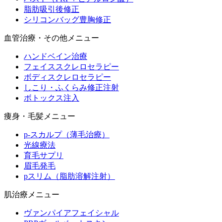
脂肪吸引後修正
シリコンバッグ豊胸修正
血管治療・その他メニュー
ハンドベイン治療
フェイススクレロセラピー
ボディスクレロセラピー
しこり・ふくらみ修正注射
ボトックス注入
痩身・毛髪メニュー
p-スカルプ（薄毛治療）
光線療法
育毛サプリ
眉毛発毛
pスリム（脂肪溶解注射）
肌治療メニュー
ヴァンパイアフェイシャル