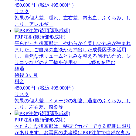
450,000円（税込 495,000円）
リスク
効果の個人差、腫れ、左右差、内出血、ふくらみ、し
こり、アレルギー
PRP注射(後頭部形成術)
平らだった後頭部に、やわらかく美しい丸みが生まれ
ました。ご自身の血液から抽出した成長因子を活用
し、自然なボリュームと丸みを整える施術のため、シ
リコンなどの人工物を使用せ ...続きを読む
経過
術後 3ヶ月
料金
450,000円（税込 495,000円）
リスク
効果の個人差、イメージの相違、過度のふくらみ、し
こり、左右差、感染等
PRP注射(後頭部形成術)
ぺたんこな後頭部は、髪型でカバーできる範囲に限り
があります。お写真の患者様はPRP注射で自然な丸み