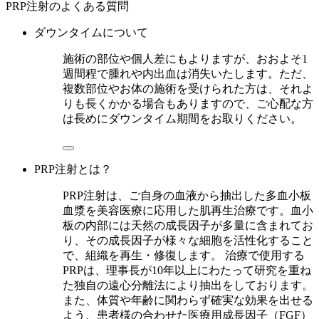
PRP注射のよくある質問
ダウンタイムについて
施術の部位や個人差にもよりますが、おおよそ1
週間程で腫れや内出血は消失いたします。ただ、
複数部位やお体の施術を受けられた方は、それよ
りも長くかかる場合もありますので、ご心配な方
は長めにダウンタイム期間をお取りください。
PRP注射とは？
PRP注射は、ご自身の血液から抽出した多血小板
血漿を美容医療に応用した肌再生治療です。血小
板の内部には天然の成長因子が多量に含まれてお
り、その成長因子が様々な細胞を活性化すること
で、組織を再生・修復します。 治療で使用する
PRPは、理事長が10年以上にわたって研究を重ね
た独自の遠心分離法により抽出をしております。
また、体質や年齢に関わらず確実な効果を出せる
よう、患者様の合わせた医療用成長因子（FGF）