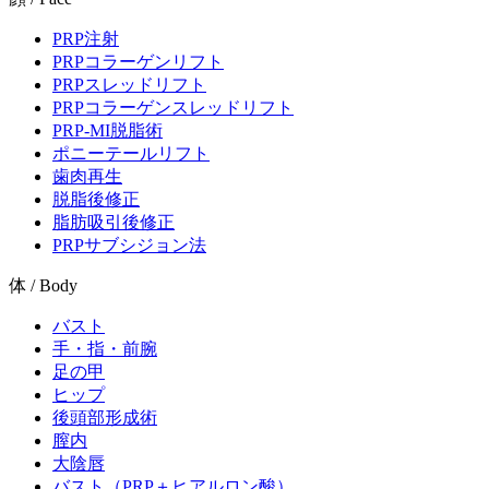
PRP注射
PRPコラーゲンリフト
PRPスレッドリフト
PRPコラーゲンスレッドリフト
PRP-MI脱脂術
ポニーテールリフト
歯肉再生
脱脂後修正
脂肪吸引後修正
PRPサブシジョン法
体 / Body
バスト
手・指・前腕
足の甲
ヒップ
後頭部形成術
膣内
大陰唇
バスト（PRP＋ヒアルロン酸）