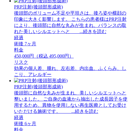
PRP注射(後頭部形成術)
後頭部のボリューム不足や平坦さは、後ろ姿や横顔の
印象に大きく影響します。 こちらの患者様はPRP注射
により、後頭部に自然な丸みが生まれ、バランスの取
れた美しいシルエットへと ...続きを読む
経過
術後 7ヶ月
料金
450,000円（税込 495,000円）
リスク
効果の個人差、腫れ、左右差、内出血、ふくらみ、し
こり、アレルギー
PRP注射(後頭部形成術)
後頭部に自然な丸みが生まれ、美しいシルエットへと
整いました。 ご自身の血液から抽出した成長因子を使
用するため、異物を使用しない再生医療としてお受け
いただける施術です。 ...続きを読む
経過
術後 6ヶ月
料金