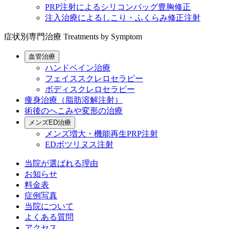
PRP注射によるシリコンバッグ豊胸修正
注入治療によるしこり・ふくらみ修正注射
症状別専門治療
Treatments by Symptom
血管治療
ハンドベイン治療
フェイススクレロセラピー
ボディスクレロセラピー
痩身治療（脂肪溶解注射）
術後のへこみや変形の治療
メンズED治療
メンズ増大・機能再生PRP注射
EDボツリヌス注射
当院が選ばれる理由
お知らせ
料金表
症例写真
当院について
よくある質問
アクセス