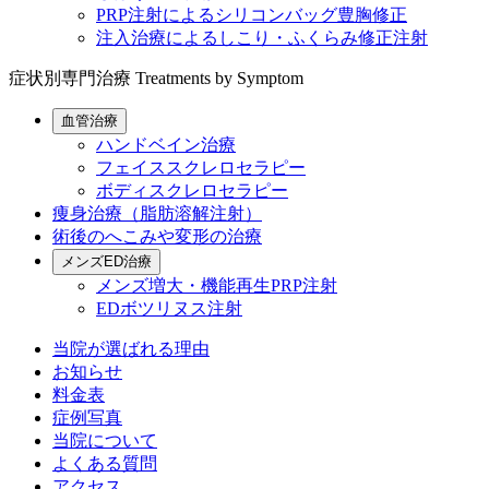
PRP注射によるシリコンバッグ豊胸修正
注入治療によるしこり・ふくらみ修正注射
症状別専門治療
Treatments by Symptom
血管治療
ハンドベイン治療
フェイススクレロセラピー
ボディスクレロセラピー
痩身治療（脂肪溶解注射）
術後のへこみや変形の治療
メンズED治療
メンズ増大・機能再生PRP注射
EDボツリヌス注射
当院が選ばれる理由
お知らせ
料金表
症例写真
当院について
よくある質問
アクセス