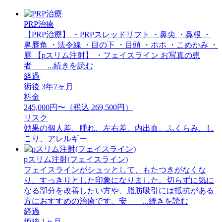
PRP治療
【PRP治療】 ・PRPスレッドリフト ・鼻尖 ・鼻根 ・
鼻唇角 ・法令線 ・目の下 ・目頭 ・ホホ ・こめかみ ・
唇 【pスリム注射】 ・フェイスライン お写真の患
者 ...続きを読む
経過
術後 3年7ヶ月
料金
245,000円〜（税込 269,500円）
リスク
効果の個人差、腫れ、左右差、内出血、ふくらみ、し
こり、アレルギー
pスリム注射(フェイスライン)
フェイスラインがシュッとして、もたつきがなくな
り、すっきりとした印象になりました。切らずに気に
なる部分を改善したい方や、脂肪吸引には抵抗がある
方におすすめの治療です。安 ...続きを読む
経過
術後 1ヶ月