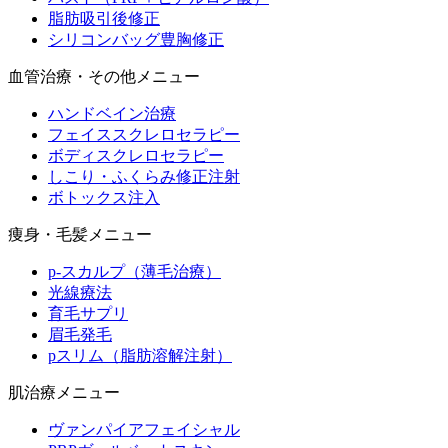
脂肪吸引後修正
シリコンバッグ豊胸修正
血管治療・その他メニュー
ハンドベイン治療
フェイススクレロセラピー
ボディスクレロセラピー
しこり・ふくらみ修正注射
ボトックス注入
痩身・毛髪メニュー
p-スカルプ（薄毛治療）
光線療法
育毛サプリ
眉毛発毛
pスリム（脂肪溶解注射）
肌治療メニュー
ヴァンパイアフェイシャル