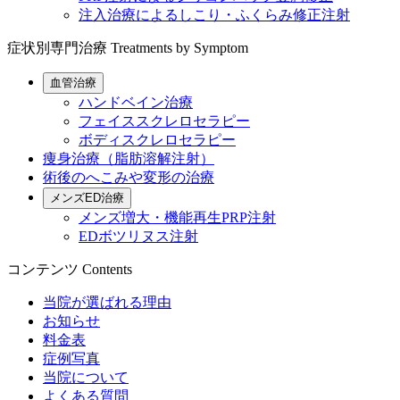
注入治療によるしこり・ふくらみ修正注射
症状別専門治療
Treatments by Symptom
血管治療
ハンドベイン治療
フェイススクレロセラピー
ボディスクレロセラピー
痩身治療（脂肪溶解注射）
術後のへこみや変形の治療
メンズED治療
メンズ増大・機能再生PRP注射
EDボツリヌス注射
コンテンツ
Contents
当院が選ばれる理由
お知らせ
料金表
症例写真
当院について
よくある質問