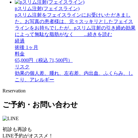
pスリム注射(フェイスライン)
pスリム注射をフェイスラインにお受けいただきまし
た。お写真の患者様は、元々スッキリとしたフェイス
ラインをお持ちでしたが、pスリム注射の引き締め効果
によって無駄な脂肪がなく ...続きを読む
経過
術後 1ヶ月
料金
65,000円（税込 71,500円）
リスク
効果の個人差、腫れ、左右差、内出血、ふくらみ、し
こり、アレルギー
Reservation
ご予約・お問い合わせ
初診も再診も
LINE予約がオススメ！