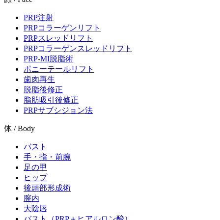
PRP注射
PRPコラーゲンリフト
PRPスレッドリフト
PRPコラーゲンスレッドリフト
PRP-MI脱脂術
ポニーテールリフト
歯肉再生
脱脂後修正
脂肪吸引後修正
PRPサブシジョン法
体 / Body
バスト
手・指・前腕
足の甲
ヒップ
後頭部形成術
膣内
大陰唇
バスト（PRP＋ヒアルロン酸）