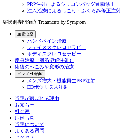
PRP注射によるシリコンバッグ豊胸修正
注入治療によるしこり・ふくらみ修正注射
症状別専門治療
Treatments by Symptom
血管治療
ハンドベイン治療
フェイススクレロセラピー
ボディスクレロセラピー
痩身治療（脂肪溶解注射）
術後のへこみや変形の治療
メンズED治療
メンズ増大・機能再生PRP注射
EDボツリヌス注射
当院が選ばれる理由
お知らせ
料金表
症例写真
当院について
よくある質問
アクセス