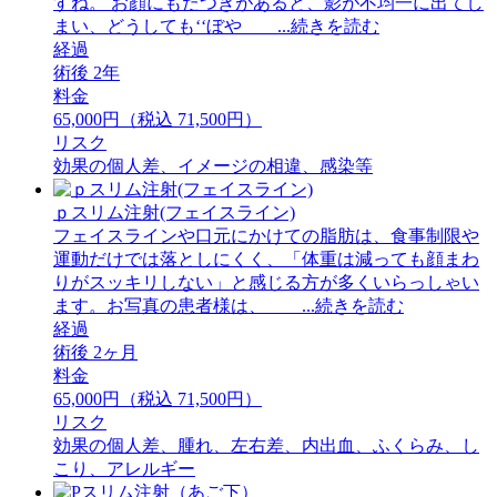
すね。 お顔にもたつきがあると、影が不均一に出てし
まい、どうしても‘‘ぼや ...続きを読む
経過
術後 2年
料金
65,000円（税込 71,500円）
リスク
効果の個人差、イメージの相違、感染等
ｐスリム注射(フェイスライン)
フェイスラインや口元にかけての脂肪は、食事制限や
運動だけでは落としにくく、「体重は減っても顔まわ
りがスッキリしない」と感じる方が多くいらっしゃい
ます。お写真の患者様は、 ...続きを読む
経過
術後 2ヶ月
料金
65,000円（税込 71,500円）
リスク
効果の個人差、腫れ、左右差、内出血、ふくらみ、し
こり、アレルギー