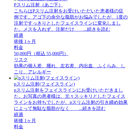
Pスリム注射（あご下）
こちらはPスリム注射をお受けいただいた患者様の症
例です。アゴ下の余分な脂肪がお悩みでしたが、1度の
注射ですっきりとしたフェイスラインに変化しまし
た。メスを入れず、注射だけ ...続きを読む
経過
術後 1ヶ月
料金
50,000円（税込 55,000円）
リスク
効果の個人差、腫れ、左右差、内出血、ふくらみ、し
こり、アレルギー
pスリム注射(フェイスライン)
pスリム注射をフェイスラインにお受けいただきまし
た。お写真の患者様は、元々スッキリとしたフェイス
ラインをお持ちでしたが、pスリム注射の引き締め効果
によって無駄な脂肪がなく ...続きを読む
経過
術後 1ヶ月
料金