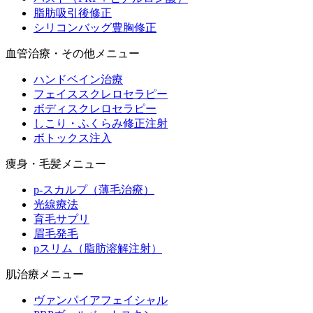
脂肪吸引後修正
シリコンバッグ豊胸修正
血管治療・その他メニュー
ハンドベイン治療
フェイススクレロセラピー
ボディスクレロセラピー
しこり・ふくらみ修正注射
ボトックス注入
痩身・毛髪メニュー
p-スカルプ（薄毛治療）
光線療法
育毛サプリ
眉毛発毛
pスリム（脂肪溶解注射）
肌治療メニュー
ヴァンパイアフェイシャル