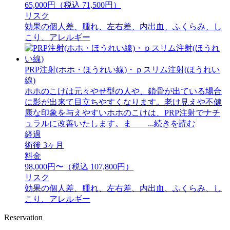
65,000円（税込 71,500円）
リスク
効果の個人差、腫れ、左右差、内出血、ふくらみ、し
こり、アレルギー
PRP注射(ホホ・ほうれい線)・ｐスリム注射(ほうれい
線)
ホホのこけは元々やせ型の人や、鎖骨が出ている場合
に影が出来て目立ちやすくなります。老け見えや不健
康な印象を与えやすいホホのこけは、PRP注射でナチ
ュラルに改善いたします。ま ...続きを読む
経過
術後 3ヶ月
料金
98,000円〜（税込 107,800円）
リスク
効果の個人差、腫れ、左右差、内出血、ふくらみ、し
こり、アレルギー
Reservation