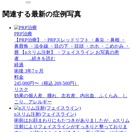
関連する最新の症例写真
PRP治療
【PRP治療】 ・PRPスレッドリフト ・鼻尖 ・鼻根 ・
鼻唇角 ・法令線 ・目の下 ・目頭 ・ホホ ・こめかみ ・
唇 【pスリム注射】 ・フェイスライン お写真の患
者 ...続きを読む
経過
術後 3年7ヶ月
料金
245,000円〜（税込 269,500円）
リスク
効果の個人差、腫れ、左右差、内出血、ふくらみ、し
こり、アレルギー
pスリム注射(フェイスライン)
術前はお顔まわりにもたつきがありましたが、pスリム
注射によりフェイスラインがすっきりと整っておりま