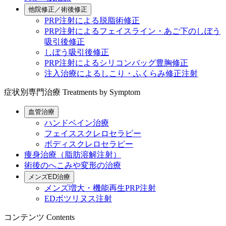
他院修正／術後修正
PRP注射による脱脂術修正
PRP注射によるフェイスライン・あご下のしぼう
吸引後修正
しぼう吸引後修正
PRP注射によるシリコンバッグ豊胸修正
注入治療によるしこり・ふくらみ修正注射
症状別専門治療
Treatments by Symptom
血管治療
ハンドベイン治療
フェイススクレロセラピー
ボディスクレロセラピー
痩身治療（脂肪溶解注射）
術後のへこみや変形の治療
メンズED治療
メンズ増大・機能再生PRP注射
EDボツリヌス注射
コンテンツ
Contents