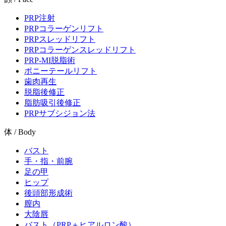
PRP注射
PRPコラーゲンリフト
PRPスレッドリフト
PRPコラーゲンスレッドリフト
PRP-MI脱脂術
ポニーテールリフト
歯肉再生
脱脂後修正
脂肪吸引後修正
PRPサブシジョン法
体 / Body
バスト
手・指・前腕
足の甲
ヒップ
後頭部形成術
膣内
大陰唇
バスト（PRP＋ヒアルロン酸）