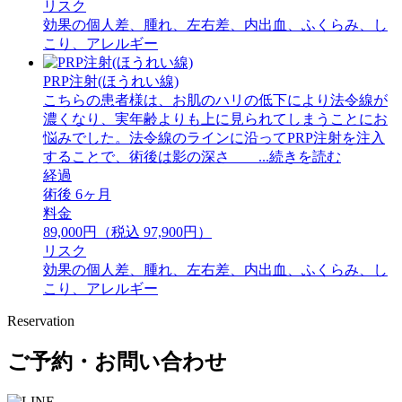
リスク
効果の個人差、腫れ、左右差、内出血、ふくらみ、し
こり、アレルギー
PRP注射(ほうれい線)
こちらの患者様は、お肌のハリの低下により法令線が
濃くなり、実年齢よりも上に見られてしまうことにお
悩みでした。法令線のラインに沿ってPRP注射を注入
することで、術後は影の深さ ...続きを読む
経過
術後 6ヶ月
料金
89,000円（税込 97,900円）
リスク
効果の個人差、腫れ、左右差、内出血、ふくらみ、し
こり、アレルギー
Reservation
ご予約・お問い合わせ