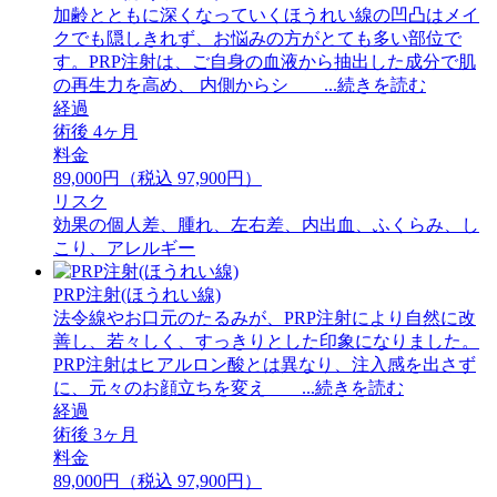
加齢とともに深くなっていくほうれい線の凹凸はメイ
クでも隠しきれず、お悩みの方がとても多い部位で
す。PRP注射は、ご自身の血液から抽出した成分で肌
の再生力を高め、 内側からシ ...続きを読む
経過
術後 4ヶ月
料金
89,000円（税込 97,900円）
リスク
効果の個人差、腫れ、左右差、内出血、ふくらみ、し
こり、アレルギー
PRP注射(ほうれい線)
法令線やお口元のたるみが、PRP注射により自然に改
善し、若々しく、すっきりとした印象になりました。
PRP注射はヒアルロン酸とは異なり、注入感を出さず
に、元々のお顔立ちを変え ...続きを読む
経過
術後 3ヶ月
料金
89,000円（税込 97,900円）