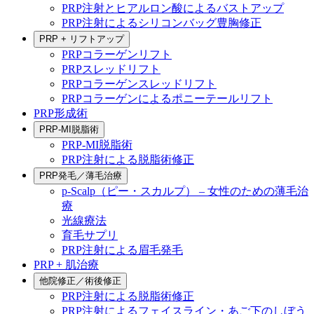
PRP注射とヒアルロン酸によるバストアップ
PRP注射によるシリコンバッグ豊胸修正
PRP + リフトアップ
PRPコラーゲンリフト
PRPスレッドリフト
PRPコラーゲンスレッドリフト
PRPコラーゲンによるポニーテールリフト
PRP形成術
PRP-MI脱脂術
PRP-MI脱脂術
PRP注射による脱脂術修正
PRP発毛／薄毛治療
p-Scalp（ピー・スカルプ） – 女性のための薄毛治
療
光線療法
育毛サプリ
PRP注射による眉毛発毛
PRP + 肌治療
他院修正／術後修正
PRP注射による脱脂術修正
PRP注射によるフェイスライン・あご下のしぼう