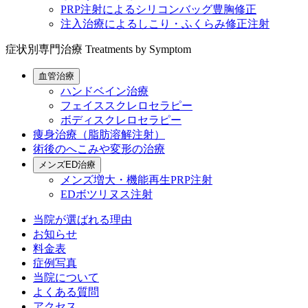
PRP注射によるシリコンバッグ豊胸修正
注入治療によるしこり・ふくらみ修正注射
症状別専門治療
Treatments by Symptom
血管治療
ハンドベイン治療
フェイススクレロセラピー
ボディスクレロセラピー
痩身治療（脂肪溶解注射）
術後のへこみや変形の治療
メンズED治療
メンズ増大・機能再生PRP注射
EDボツリヌス注射
当院が選ばれる理由
お知らせ
料金表
症例写真
当院について
よくある質問
アクセス