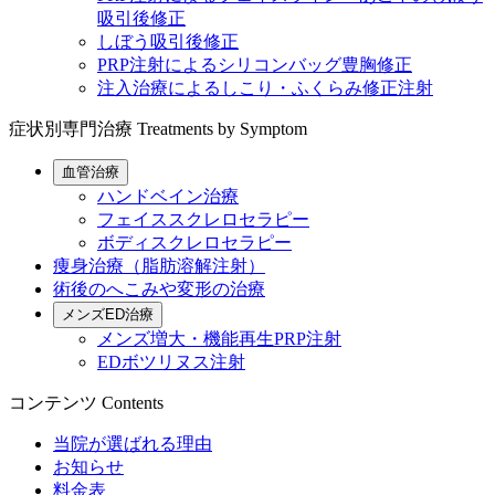
吸引後修正
しぼう吸引後修正
PRP注射によるシリコンバッグ豊胸修正
注入治療によるしこり・ふくらみ修正注射
症状別専門治療
Treatments by Symptom
血管治療
ハンドベイン治療
フェイススクレロセラピー
ボディスクレロセラピー
痩身治療（脂肪溶解注射）
術後のへこみや変形の治療
メンズED治療
メンズ増大・機能再生PRP注射
EDボツリヌス注射
コンテンツ
Contents
当院が選ばれる理由
お知らせ
料金表