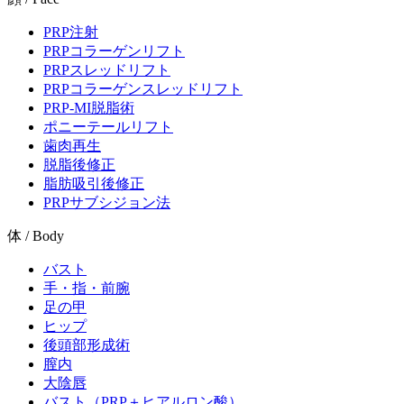
PRP注射
PRPコラーゲンリフト
PRPスレッドリフト
PRPコラーゲンスレッドリフト
PRP-MI脱脂術
ポニーテールリフト
歯肉再生
脱脂後修正
脂肪吸引後修正
PRPサブシジョン法
体 / Body
バスト
手・指・前腕
足の甲
ヒップ
後頭部形成術
膣内
大陰唇
バスト（PRP＋ヒアルロン酸）