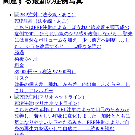
関連する最新の症例写真
PRP注射（法令線・あご）
こちらはPRP注射による、ほうれい線改善＋顎形成の
症例です。 ほうれい線のシワ感を改善しながら、 顎先
には自然なボリュームを加え、少し前方へ調整しまし
た。 シワを改善すると ...続きを読む
経過
術後 8ヶ月
料金
89,000円〜（税込 97,900円）
リスク
効果の個人差、腫れ、左右差、内出血、ふくらみ、し
こり、アレルギー
PRP注射(マリオネットライン)
こちらの患者様は、PRP注射によって口元のたるみが
改善し、若々しい印象に変化しました。加齢とともに
気になりやすいシワやたるみも、PRP注射によりご自
身の再生力を活かして自然に ...続きを読む
経過