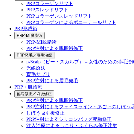
PRPコラーゲンリフト
PRPスレッドリフト
PRPコラーゲンスレッドリフト
PRPコラーゲンによるポニーテールリフト
PRP形成術
PRP-MI脱脂術
PRP-MI脱脂術
PRP注射による脱脂術修正
PRP発毛／薄毛治療
p-Scalp（ピー・スカルプ） – 女性のための薄毛治
光線療法
育毛サプリ
PRP注射による眉毛発毛
PRP + 肌治療
他院修正／術後修正
PRP注射による脱脂術修正
PRP注射によるフェイスライン・あご下のしぼう
しぼう吸引後修正
PRP注射によるシリコンバッグ豊胸修正
注入治療によるしこり・ふくらみ修正注射