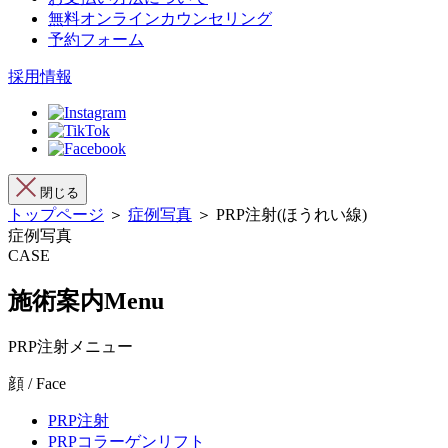
無料オンラインカウンセリング
予約フォーム
採用情報
閉じる
トップページ
＞
症例写真
＞ PRP注射(ほうれい線)
症例写真
CASE
施術案内
Menu
PRP注射メニュー
顔 / Face
PRP注射
PRPコラーゲンリフト