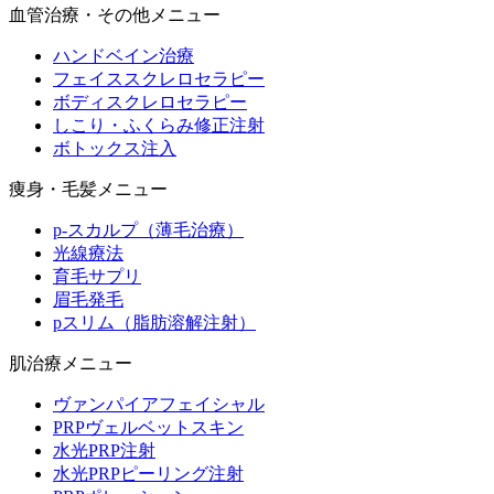
血管治療・その他メニュー
ハンドベイン治療
フェイススクレロセラピー
ボディスクレロセラピー
しこり・ふくらみ修正注射
ボトックス注入
痩身・毛髪メニュー
p-スカルプ（薄毛治療）
光線療法
育毛サプリ
眉毛発毛
pスリム（脂肪溶解注射）
肌治療メニュー
ヴァンパイアフェイシャル
PRPヴェルベットスキン
水光PRP注射
水光PRPピーリング注射