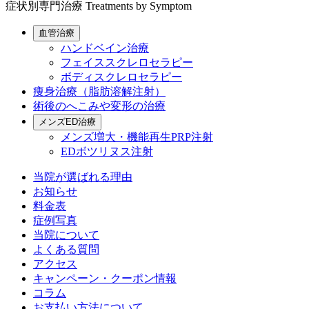
症状別専門治療
Treatments by Symptom
血管治療
ハンドベイン治療
フェイススクレロセラピー
ボディスクレロセラピー
痩身治療（脂肪溶解注射）
術後のへこみや変形の治療
メンズED治療
メンズ増大・機能再生PRP注射
EDボツリヌス注射
当院が選ばれる理由
お知らせ
料金表
症例写真
当院について
よくある質問
アクセス
キャンペーン・クーポン情報
コラム
お支払い方法について