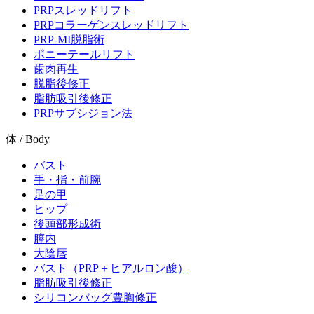
PRPスレッドリフト
PRPコラーゲンスレッドリフト
PRP-MI脱脂術
ポニーテールリフト
歯肉再生
脱脂後修正
脂肪吸引後修正
PRPサブシジョン法
体 / Body
バスト
手・指・前腕
足の甲
ヒップ
後頭部形成術
膣内
大陰唇
バスト（PRP＋ヒアルロン酸）
脂肪吸引後修正
シリコンバッグ豊胸修正