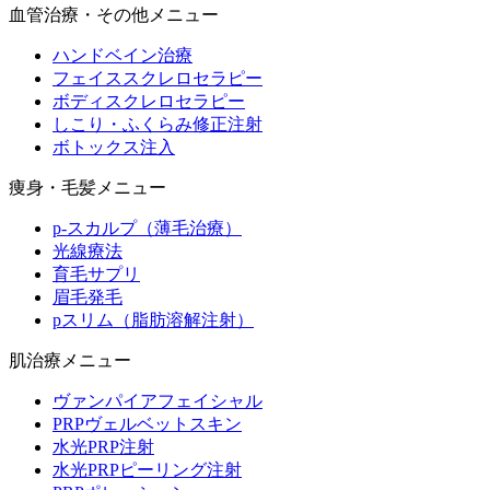
血管治療・その他メニュー
ハンドベイン治療
フェイススクレロセラピー
ボディスクレロセラピー
しこり・ふくらみ修正注射
ボトックス注入
痩身・毛髪メニュー
p-スカルプ（薄毛治療）
光線療法
育毛サプリ
眉毛発毛
pスリム（脂肪溶解注射）
肌治療メニュー
ヴァンパイアフェイシャル
PRPヴェルベットスキン
水光PRP注射
水光PRPピーリング注射