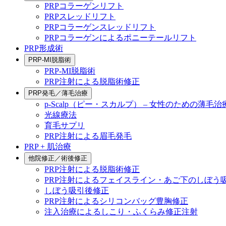
PRPコラーゲンリフト
PRPスレッドリフト
PRPコラーゲンスレッドリフト
PRPコラーゲンによるポニーテールリフト
PRP形成術
PRP-MI脱脂術
PRP-MI脱脂術
PRP注射による脱脂術修正
PRP発毛／薄毛治療
p-Scalp（ピー・スカルプ） – 女性のための薄毛治
光線療法
育毛サプリ
PRP注射による眉毛発毛
PRP + 肌治療
他院修正／術後修正
PRP注射による脱脂術修正
PRP注射によるフェイスライン・あご下のしぼう
しぼう吸引後修正
PRP注射によるシリコンバッグ豊胸修正
注入治療によるしこり・ふくらみ修正注射