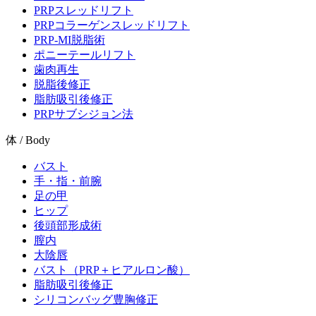
PRPスレッドリフト
PRPコラーゲンスレッドリフト
PRP-MI脱脂術
ポニーテールリフト
歯肉再生
脱脂後修正
脂肪吸引後修正
PRPサブシジョン法
体 / Body
バスト
手・指・前腕
足の甲
ヒップ
後頭部形成術
膣内
大陰唇
バスト（PRP＋ヒアルロン酸）
脂肪吸引後修正
シリコンバッグ豊胸修正