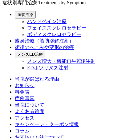
症状別専門治療
Treatments by Symptom
血管治療
ハンドベイン治療
フェイススクレロセラピー
ボディスクレロセラピー
痩身治療（脂肪溶解注射）
術後のへこみや変形の治療
メンズED治療
メンズ増大・機能再生PRP注射
EDボツリヌス注射
当院が選ばれる理由
お知らせ
料金表
症例写真
当院について
よくある質問
アクセス
キャンペーン・クーポン情報
コラム
お支払い方法について