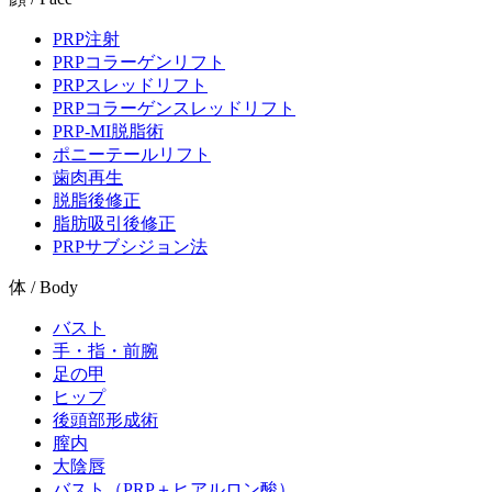
PRP注射
PRPコラーゲンリフト
PRPスレッドリフト
PRPコラーゲンスレッドリフト
PRP-MI脱脂術
ポニーテールリフト
歯肉再生
脱脂後修正
脂肪吸引後修正
PRPサブシジョン法
体 / Body
バスト
手・指・前腕
足の甲
ヒップ
後頭部形成術
膣内
大陰唇
バスト（PRP＋ヒアルロン酸）