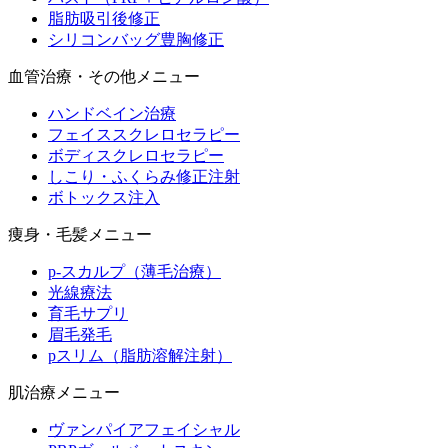
脂肪吸引後修正
シリコンバッグ豊胸修正
血管治療・その他メニュー
ハンドベイン治療
フェイススクレロセラピー
ボディスクレロセラピー
しこり・ふくらみ修正注射
ボトックス注入
痩身・毛髪メニュー
p-スカルプ（薄毛治療）
光線療法
育毛サプリ
眉毛発毛
pスリム（脂肪溶解注射）
肌治療メニュー
ヴァンパイアフェイシャル