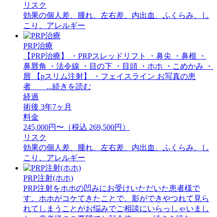
リスク
効果の個人差、腫れ、左右差、内出血、ふくらみ、し
こり、アレルギー
PRP治療
【PRP治療】 ・PRPスレッドリフト ・鼻尖 ・鼻根 ・
鼻唇角 ・法令線 ・目の下 ・目頭 ・ホホ ・こめかみ ・
唇 【pスリム注射】 ・フェイスライン お写真の患
者 ...続きを読む
経過
術後 3年7ヶ月
料金
245,000円〜（税込 269,500円）
リスク
効果の個人差、腫れ、左右差、内出血、ふくらみ、し
こり、アレルギー
PRP注射(ホホ)
PRP注射をホホの凹みにお受けいただいた患者様で
す。ホホがコケてきたことで、影ができやつれて見ら
れてしまうことがお悩みでご相談にいらっしゃいまし