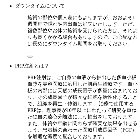
ダウンタイムについて
施術の部位や個人差にもよりますが、おおよそ1
週間程で腫れや内出血は消失いたします。ただ、
複数部位やお体の施術を受けられた方は、それよ
りも長くかかる場合もありますので、ご心配な方
は長めにダウンタイム期間をお取りください。
PRP注射とは？
PRP注射は、ご自身の血液から抽出した多血小板
血漿を美容医療に応用した肌再生治療です。血小
板の内部には天然の成長因子が多量に含まれてお
り、その成長因子が様々な細胞を活性化すること
で、組織を再生・修復します。 治療で使用する
PRPは、理事長が10年以上にわたって研究を重ね
た独自の遠心分離法により抽出をしております。
また、体質や年齢に関わらず確実な効果を出せる
よう、患者様の合わせた医療用成長因子（FGF）
を最適な濃度で配合しております。