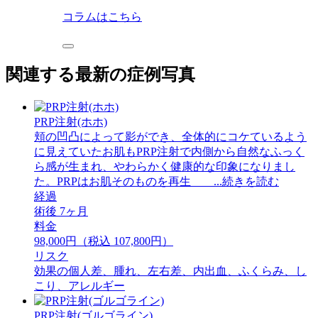
コラムはこちら
関連する最新の症例写真
PRP注射(ホホ)
頬の凹凸によって影ができ、全体的にコケているよう
に見えていたお肌もPRP注射で内側から自然なふっく
ら感が生まれ、やわらかく健康的な印象になりまし
た。PRPはお肌そのものを再生 ...続きを読む
経過
術後 7ヶ月
料金
98,000円（税込 107,800円）
リスク
効果の個人差、腫れ、左右差、内出血、ふくらみ、し
こり、アレルギー
PRP注射(ゴルゴライン)