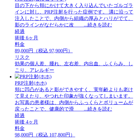
目の下から頬にかけて大きく入り込んでいたゴルゴラ
インに対し、PRP注射を行った症例です。 溝に沿って
注入したことで、内側から組織の厚みとハリがでて、
影のラインがなだらかに改 ...続きを読む
経過
術後 6ヶ月
料金
89,000円（税込 97,900円）
リスク
効果の個人差、腫れ、左右差、内出血、ふくらみ、し
こり、アレルギー
PRP注射(ホホ)
頬に凹凸があると影ができやすく、実年齢よりも老け
て見えたり、やつれた印象が強くなってしまいます。
お写真の患者様は、内側からふっくらとボリュームが
戻ったことで、健康的で滑 ...続きを読む
経過
術後 4ヶ月
料金
98,000円（税込 107,800円）