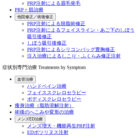
PRP注射による眉毛発毛
PRP + 肌治療
他院修正／術後修正
PRP注射による脱脂術修正
PRP注射によるフェイスライン・あご下のしぼう
吸引後修正
しぼう吸引後修正
PRP注射によるシリコンバッグ豊胸修正
注入治療によるしこり・ふくらみ修正注射
症状別専門治療
Treatments by Symptom
血管治療
ハンドベイン治療
フェイススクレロセラピー
ボディスクレロセラピー
痩身治療（脂肪溶解注射）
術後のへこみや変形の治療
メンズED治療
メンズ増大・機能再生PRP注射
EDボツリヌス注射