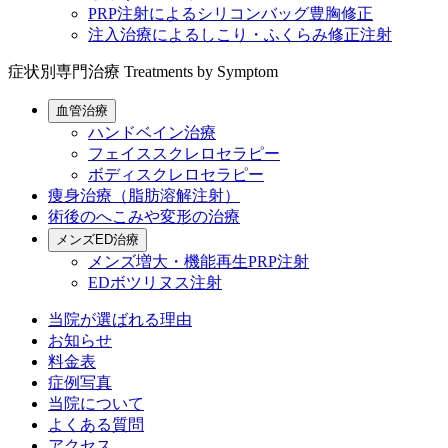
PRP注射によるシリコンバッグ豊胸修正
注入治療によるしこり・ふくらみ修正注射
症状別専門治療
Treatments by Symptom
血管治療
ハンドベイン治療
フェイススクレロセラピー
ボディスクレロセラピー
痩身治療（脂肪溶解注射）
術後のへこみや変形の治療
メンズED治療
メンズ増大・機能再生PRP注射
EDボツリヌス注射
当院が選ばれる理由
お知らせ
料金表
症例写真
当院について
よくある質問
アクセス