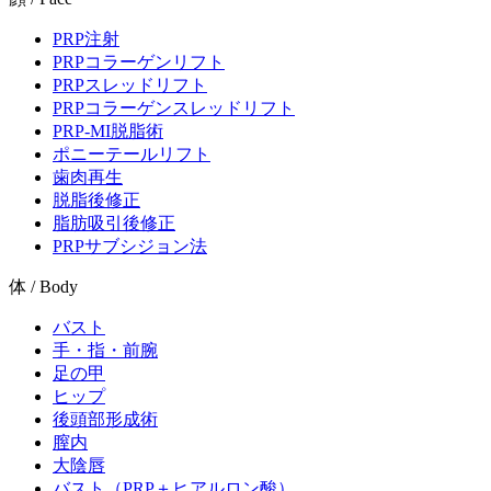
PRP注射
PRPコラーゲンリフト
PRPスレッドリフト
PRPコラーゲンスレッドリフト
PRP-MI脱脂術
ポニーテールリフト
歯肉再生
脱脂後修正
脂肪吸引後修正
PRPサブシジョン法
体 / Body
バスト
手・指・前腕
足の甲
ヒップ
後頭部形成術
膣内
大陰唇
バスト（PRP＋ヒアルロン酸）