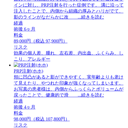
インに対し、PRP注射を行った症例です。 溝に沿って
注入したことで、内側から組織の厚みとハリがでて、
影のラインがなだらかに改 ...続きを読む
経過
術後 6ヶ月
料金
89,000円（税込 97,900円）
リスク
効果の個人差、腫れ、左右差、内出血、ふくらみ、し
こり、アレルギー
PRP注射(ホホ)
頬に凹凸があると影ができやすく、実年齢よりも老け
て見えたり、やつれた印象が強くなってしまいます。
お写真の患者様は、内側からふっくらとボリュームが
戻ったことで、健康的で滑 ...続きを読む
経過
術後 4ヶ月
料金
98,000円（税込 107,800円）
リスク