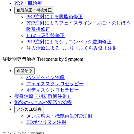
PRP + 肌治療
他院修正／術後修正
PRP注射による脱脂術修正
PRP注射によるフェイスライン・あご下のしぼう
吸引後修正
しぼう吸引後修正
PRP注射によるシリコンバッグ豊胸修正
注入治療によるしこり・ふくらみ修正注射
症状別専門治療
Treatments by Symptom
血管治療
ハンドベイン治療
フェイススクレロセラピー
ボディスクレロセラピー
痩身治療（脂肪溶解注射）
術後のへこみや変形の治療
メンズED治療
メンズ増大・機能再生PRP注射
EDボツリヌス注射
コンテンツ
Contents