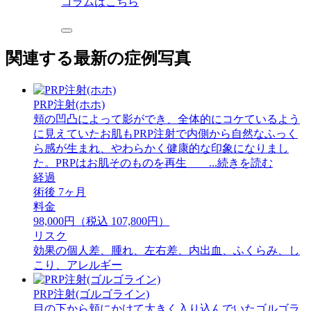
コラムはこちら
関連する最新の症例写真
PRP注射(ホホ)
頬の凹凸によって影ができ、全体的にコケているよう
に見えていたお肌もPRP注射で内側から自然なふっく
ら感が生まれ、やわらかく健康的な印象になりまし
た。PRPはお肌そのものを再生 ...続きを読む
経過
術後 7ヶ月
料金
98,000円（税込 107,800円）
リスク
効果の個人差、腫れ、左右差、内出血、ふくらみ、し
こり、アレルギー
PRP注射(ゴルゴライン)
目の下から頬にかけて大きく入り込んでいたゴルゴラ