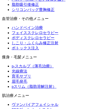
脂肪吸引後修正
シリコンバッグ豊胸修正
血管治療・その他メニュー
ハンドベイン治療
フェイススクレロセラピー
ボディスクレロセラピー
しこり・ふくらみ修正注射
ボトックス注入
痩身・毛髪メニュー
p-スカルプ（薄毛治療）
光線療法
育毛サプリ
眉毛発毛
pスリム（脂肪溶解注射）
肌治療メニュー
ヴァンパイアフェイシャル