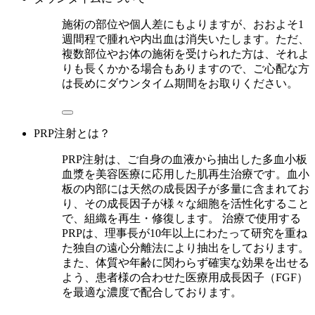
施術の部位や個人差にもよりますが、おおよそ1
週間程で腫れや内出血は消失いたします。ただ、
複数部位やお体の施術を受けられた方は、それよ
りも長くかかる場合もありますので、ご心配な方
は長めにダウンタイム期間をお取りください。
PRP注射とは？
PRP注射は、ご自身の血液から抽出した多血小板
血漿を美容医療に応用した肌再生治療です。血小
板の内部には天然の成長因子が多量に含まれてお
り、その成長因子が様々な細胞を活性化すること
で、組織を再生・修復します。 治療で使用する
PRPは、理事長が10年以上にわたって研究を重ね
た独自の遠心分離法により抽出をしております。
また、体質や年齢に関わらず確実な効果を出せる
よう、患者様の合わせた医療用成長因子（FGF）
を最適な濃度で配合しております。