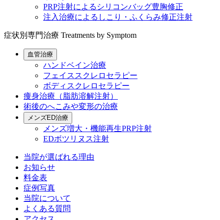
PRP注射によるシリコンバッグ豊胸修正
注入治療によるしこり・ふくらみ修正注射
症状別専門治療
Treatments by Symptom
血管治療
ハンドベイン治療
フェイススクレロセラピー
ボディスクレロセラピー
痩身治療（脂肪溶解注射）
術後のへこみや変形の治療
メンズED治療
メンズ増大・機能再生PRP注射
EDボツリヌス注射
当院が選ばれる理由
お知らせ
料金表
症例写真
当院について
よくある質問
アクセス