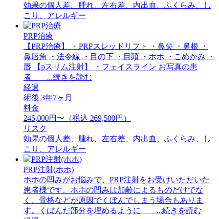
効果の個人差、腫れ、左右差、内出血、ふくらみ、し
こり、アレルギー
PRP治療
【PRP治療】 ・PRPスレッドリフト ・鼻尖 ・鼻根 ・
鼻唇角 ・法令線 ・目の下 ・目頭 ・ホホ ・こめかみ ・
唇 【pスリム注射】 ・フェイスライン お写真の患
者 ...続きを読む
経過
術後 3年7ヶ月
料金
245,000円〜（税込 269,500円）
リスク
効果の個人差、腫れ、左右差、内出血、ふくらみ、し
こり、アレルギー
PRP注射(ホホ)
ホホの凹みがお悩みで、PRP注射をお受けいただいた
患者様です。ホホの凹みは加齢によるものだけでな
く、骨格などが原因でくぼんでしまう場合もありま
す。くぼんだ部分を埋めるように ...続きを読む