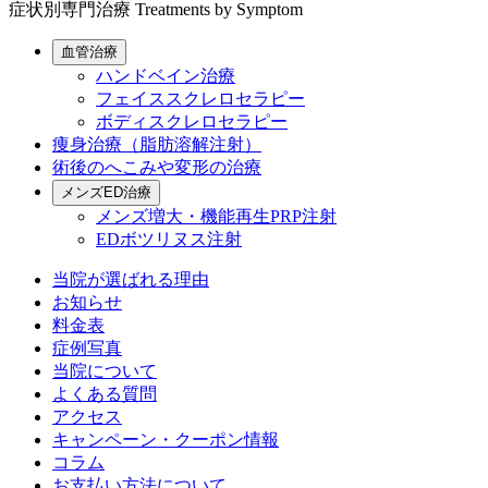
症状別専門治療
Treatments by Symptom
血管治療
ハンドベイン治療
フェイススクレロセラピー
ボディスクレロセラピー
痩身治療（脂肪溶解注射）
術後のへこみや変形の治療
メンズED治療
メンズ増大・機能再生PRP注射
EDボツリヌス注射
当院が選ばれる理由
お知らせ
料金表
症例写真
当院について
よくある質問
アクセス
キャンペーン・クーポン情報
コラム
お支払い方法について