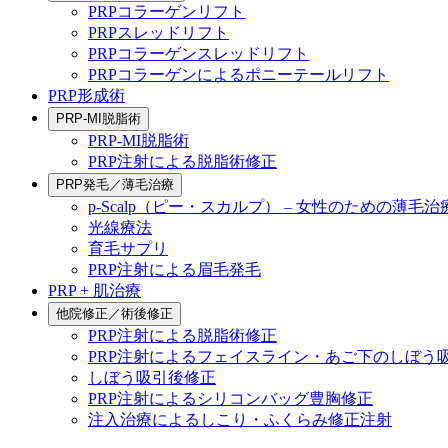
PRPコラーゲンリフト
PRPスレッドリフト
PRPコラーゲンスレッドリフト
PRPコラーゲンによるポニーテールリフト
PRP形成術
PRP-MI脱脂術
PRP-MI脱脂術
PRP注射による脱脂術修正
PRP発毛／薄毛治療
p-Scalp（ピー・スカルプ） – 女性のための薄毛治
光線療法
育毛サプリ
PRP注射による眉毛発毛
PRP + 肌治療
他院修正／術後修正
PRP注射による脱脂術修正
PRP注射によるフェイスライン・あご下のしぼう
しぼう吸引後修正
PRP注射によるシリコンバッグ豊胸修正
注入治療によるしこり・ふくらみ修正注射