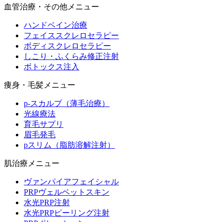
血管治療・その他メニュー
ハンドベイン治療
フェイススクレロセラピー
ボディスクレロセラピー
しこり・ふくらみ修正注射
ボトックス注入
痩身・毛髪メニュー
p-スカルプ（薄毛治療）
光線療法
育毛サプリ
眉毛発毛
pスリム（脂肪溶解注射）
肌治療メニュー
ヴァンパイアフェイシャル
PRPヴェルベットスキン
水光PRP注射
水光PRPピーリング注射