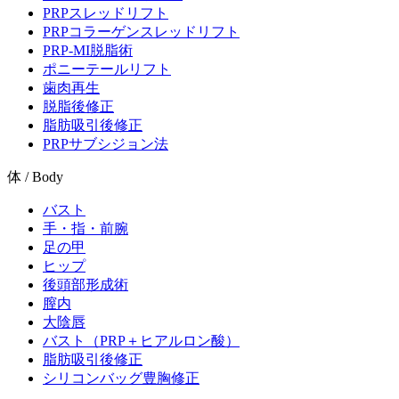
PRPスレッドリフト
PRPコラーゲンスレッドリフト
PRP-MI脱脂術
ポニーテールリフト
歯肉再生
脱脂後修正
脂肪吸引後修正
PRPサブシジョン法
体 / Body
バスト
手・指・前腕
足の甲
ヒップ
後頭部形成術
膣内
大陰唇
バスト（PRP＋ヒアルロン酸）
脂肪吸引後修正
シリコンバッグ豊胸修正