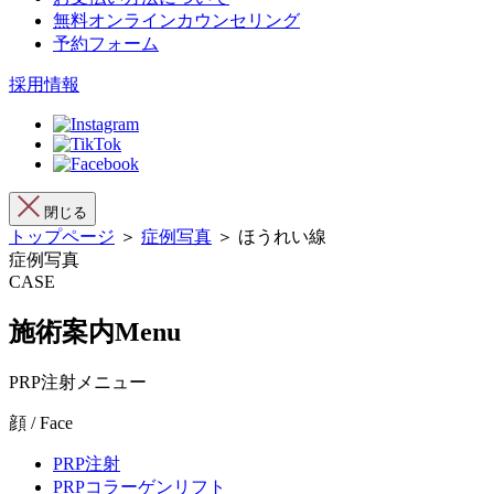
無料オンラインカウンセリング
予約フォーム
採用情報
閉じる
トップページ
＞
症例写真
＞ ほうれい線
症例写真
CASE
施術案内
Menu
PRP注射メニュー
顔 / Face
PRP注射
PRPコラーゲンリフト