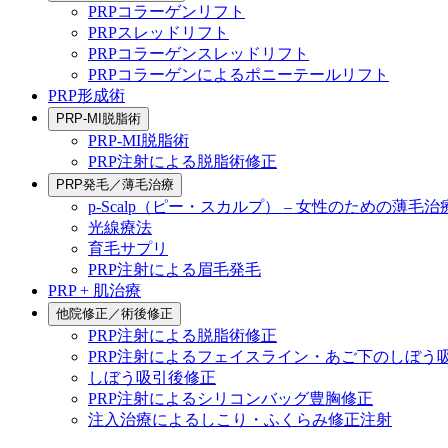
PRPコラーゲンリフト
PRPスレッドリフト
PRPコラーゲンスレッドリフト
PRPコラーゲンによるポニーテールリフト
PRP形成術
PRP-MI脱脂術
PRP-MI脱脂術
PRP注射による脱脂術修正
PRP発毛／薄毛治療
p-Scalp（ピー・スカルプ） – 女性のための薄毛治
光線療法
育毛サプリ
PRP注射による眉毛発毛
PRP + 肌治療
他院修正／術後修正
PRP注射による脱脂術修正
PRP注射によるフェイスライン・あご下のしぼう
しぼう吸引後修正
PRP注射によるシリコンバッグ豊胸修正
注入治療によるしこり・ふくらみ修正注射