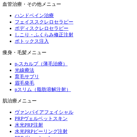
血管治療・その他メニュー
ハンドベイン治療
フェイススクレロセラピー
ボディスクレロセラピー
しこり・ふくらみ修正注射
ボトックス注入
痩身・毛髪メニュー
p-スカルプ（薄毛治療）
光線療法
育毛サプリ
眉毛発毛
pスリム（脂肪溶解注射）
肌治療メニュー
ヴァンパイアフェイシャル
PRPヴェルベットスキン
水光PRP注射
水光PRPピーリング注射