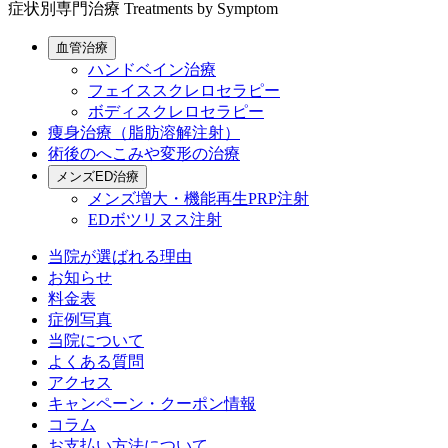
症状別専門治療
Treatments by Symptom
血管治療
ハンドベイン治療
フェイススクレロセラピー
ボディスクレロセラピー
痩身治療（脂肪溶解注射）
術後のへこみや変形の治療
メンズED治療
メンズ増大・機能再生PRP注射
EDボツリヌス注射
当院が選ばれる理由
お知らせ
料金表
症例写真
当院について
よくある質問
アクセス
キャンペーン・クーポン情報
コラム
お支払い方法について