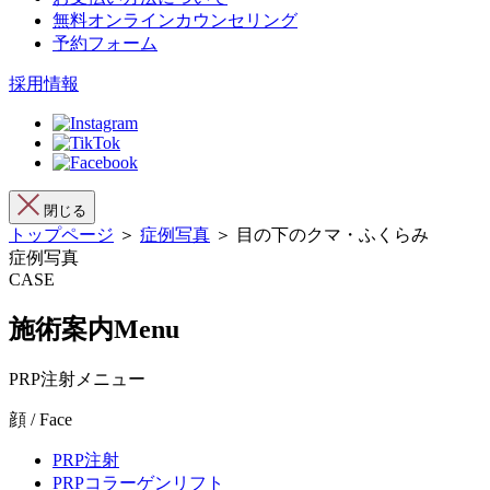
無料オンラインカウンセリング
予約フォーム
採用情報
閉じる
トップページ
＞
症例写真
＞ 目の下のクマ・ふくらみ
症例写真
CASE
施術案内
Menu
PRP注射メニュー
顔 / Face
PRP注射
PRPコラーゲンリフト