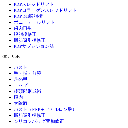
PRPスレッドリフト
PRPコラーゲンスレッドリフト
PRP-MI脱脂術
ポニーテールリフト
歯肉再生
脱脂後修正
脂肪吸引後修正
PRPサブシジョン法
体 / Body
バスト
手・指・前腕
足の甲
ヒップ
後頭部形成術
膣内
大陰唇
バスト（PRP＋ヒアルロン酸）
脂肪吸引後修正
シリコンバッグ豊胸修正