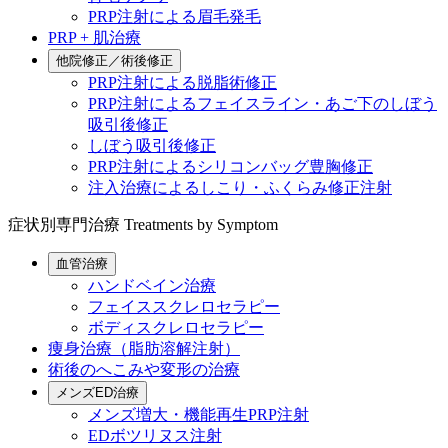
PRP注射による眉毛発毛
PRP + 肌治療
他院修正／術後修正
PRP注射による脱脂術修正
PRP注射によるフェイスライン・あご下のしぼう
吸引後修正
しぼう吸引後修正
PRP注射によるシリコンバッグ豊胸修正
注入治療によるしこり・ふくらみ修正注射
症状別専門治療
Treatments by Symptom
血管治療
ハンドベイン治療
フェイススクレロセラピー
ボディスクレロセラピー
痩身治療（脂肪溶解注射）
術後のへこみや変形の治療
メンズED治療
メンズ増大・機能再生PRP注射
EDボツリヌス注射