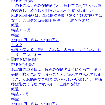
PRP-MI脱脂術
目の下のふくらみが解消され、疲れて見えていた印象
が改善し、若々しく明るい目元へと変化しました。
PRP-MI脱脂術は、単に脂肪を取り除くだけの施術では
なく、ご自身の成長因子を併 ...続きを読む
経過
術後 10ヶ月
料金
320,000円（税込 352,000円）
リスク
効果の個人差、腫れ、左右差、内出血、ふくらみ、し
こり、アレルギー
PRP-MI脱脂術
お写真の患者様は、膨らみが影のようになってしまい
表情が暗く見えてしまうことと、疲れて見られてしま
うことがお悩みでご相談にいらっしゃいました。 ⁡施術
後は影のようなクマが改 ...続きを読む
経過
術後 2ヶ月
料金
320,000円（税込 352,000円）