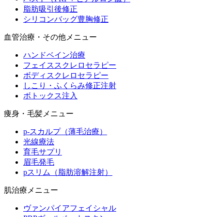
脂肪吸引後修正
シリコンバッグ豊胸修正
血管治療・その他メニュー
ハンドベイン治療
フェイススクレロセラピー
ボディスクレロセラピー
しこり・ふくらみ修正注射
ボトックス注入
痩身・毛髪メニュー
p-スカルプ（薄毛治療）
光線療法
育毛サプリ
眉毛発毛
pスリム（脂肪溶解注射）
肌治療メニュー
ヴァンパイアフェイシャル