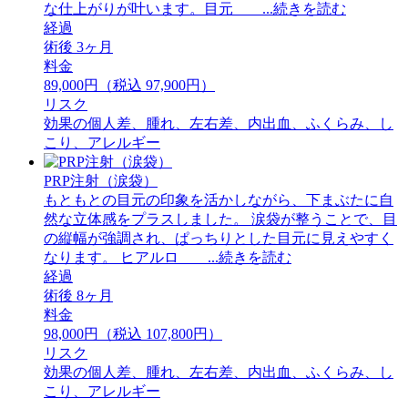
な仕上がりが叶います。目元 ...続きを読む
経過
術後 3ヶ月
料金
89,000円（税込 97,900円）
リスク
効果の個人差、腫れ、左右差、内出血、ふくらみ、し
こり、アレルギー
PRP注射（涙袋）
もともとの目元の印象を活かしながら、下まぶたに自
然な立体感をプラスしました。 ⁡涙袋が整うことで、目
の縦幅が強調され、ぱっちりとした目元に見えやすく
なります。 ⁡ヒアルロ ...続きを読む
経過
術後 8ヶ月
料金
98,000円（税込 107,800円）
リスク
効果の個人差、腫れ、左右差、内出血、ふくらみ、し
こり、アレルギー