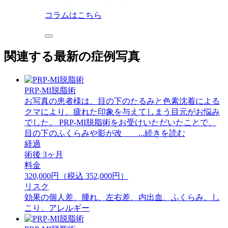
コラムはこちら
関連する最新の症例写真
PRP-MI脱脂術
お写真の患者様は、目の下のたるみと色素沈着による
クマにより、疲れた印象を与えてしまう目元がお悩み
でした。 PRP-MI脱脂術をお受けいただいたことで、
目の下のふくらみや影が改 ...続きを読む
経過
術後 3ヶ月
料金
320,000円（税込 352,000円）
リスク
効果の個人差、腫れ、左右差、内出血、ふくらみ、し
こり、アレルギー