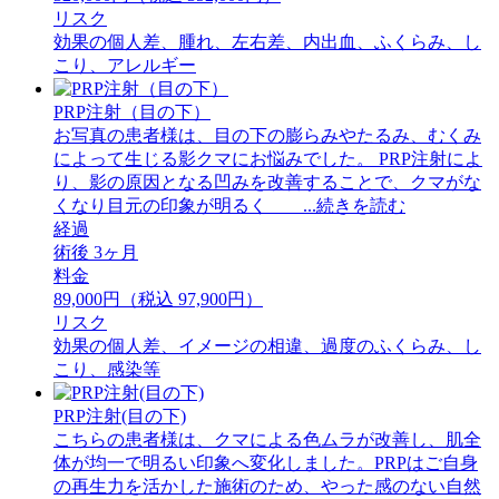
リスク
効果の個人差、腫れ、左右差、内出血、ふくらみ、し
こり、アレルギー
PRP注射（目の下）
お写真の患者様は、目の下の膨らみやたるみ、むくみ
によって生じる影クマにお悩みでした。 PRP注射によ
り、影の原因となる凹みを改善することで、クマがな
くなり目元の印象が明るく ...続きを読む
経過
術後 3ヶ月
料金
89,000円（税込 97,900円）
リスク
効果の個人差、イメージの相違、過度のふくらみ、し
こり、感染等
PRP注射(目の下)
こちらの患者様は、クマによる色ムラが改善し、肌全
体が均一で明るい印象へ変化しました。PRPはご自身
の再生力を活かした施術のため、やった感のない自然