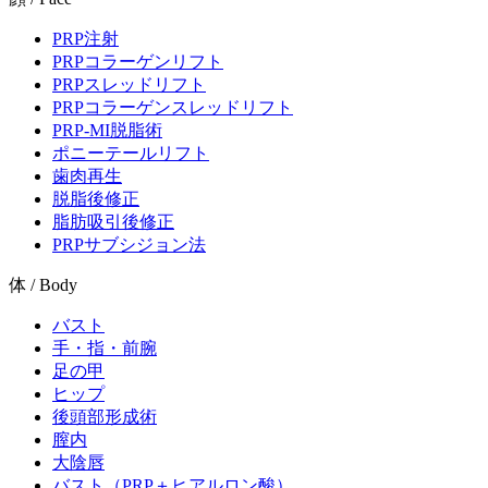
PRP注射
PRPコラーゲンリフト
PRPスレッドリフト
PRPコラーゲンスレッドリフト
PRP-MI脱脂術
ポニーテールリフト
歯肉再生
脱脂後修正
脂肪吸引後修正
PRPサブシジョン法
体 / Body
バスト
手・指・前腕
足の甲
ヒップ
後頭部形成術
膣内
大陰唇
バスト（PRP＋ヒアルロン酸）