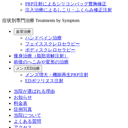
PRP注射によるシリコンバッグ豊胸修正
注入治療によるしこり・ふくらみ修正注射
症状別専門治療
Treatments by Symptom
血管治療
ハンドベイン治療
フェイススクレロセラピー
ボディスクレロセラピー
痩身治療（脂肪溶解注射）
術後のへこみや変形の治療
メンズED治療
メンズ増大・機能再生PRP注射
EDボツリヌス注射
当院が選ばれる理由
お知らせ
料金表
症例写真
当院について
よくある質問
アクセス