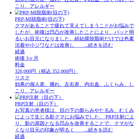
こり、アレルギー
PRP-MI脱脂術(目の下)
クマがあることで疲れて見えてしまうことがお悩みで
したが、術後は凹凸が改善したことにより、パッと明
るいお目元になりました。経結膜脱脂術だけでは色素
沈着や小ジワなどは改善し ...続きを読む
経過
術後 3ヶ月
料金
320,000円（税込 352,000円）
リスク
効果の個人差、腫れ、左右差、内出血、ふくらみ、し
こり、アレルギー
PRP注射（目の下）
お写真の患者様は、目の下の膨らみやたるみ、むくみ
によって生じる影クマにお悩みでした。 PRP注射によ
り、影の原因となる凹みを改善することで、クマがな
くなり目元の印象が明るく ...続きを読む
経過