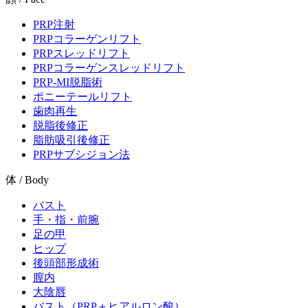
PRP注射
PRPコラーゲンリフト
PRPスレッドリフト
PRPコラーゲンスレッドリフト
PRP-MI脱脂術
ポニーテールリフト
歯肉再生
脱脂後修正
脂肪吸引後修正
PRPサブシジョン法
体 / Body
バスト
手・指・前腕
足の甲
ヒップ
後頭部形成術
膣内
大陰唇
バスト（PRP＋ヒアルロン酸）