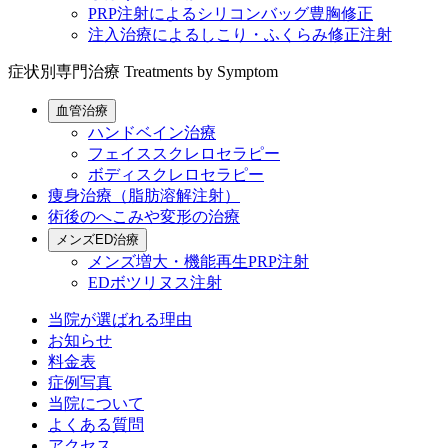
PRP注射によるシリコンバッグ豊胸修正
注入治療によるしこり・ふくらみ修正注射
症状別専門治療
Treatments by Symptom
血管治療
ハンドベイン治療
フェイススクレロセラピー
ボディスクレロセラピー
痩身治療（脂肪溶解注射）
術後のへこみや変形の治療
メンズED治療
メンズ増大・機能再生PRP注射
EDボツリヌス注射
当院が選ばれる理由
お知らせ
料金表
症例写真
当院について
よくある質問
アクセス