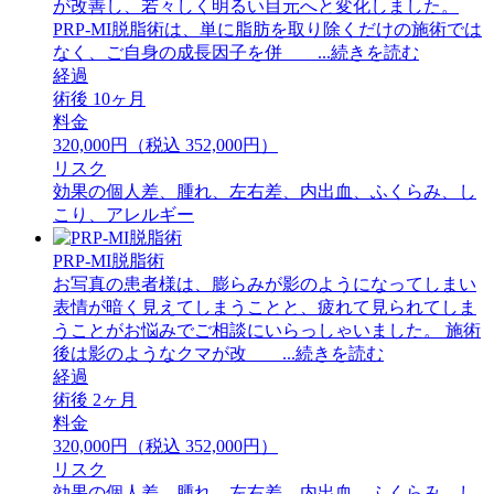
が改善し、若々しく明るい目元へと変化しました。
PRP-MI脱脂術は、単に脂肪を取り除くだけの施術では
なく、ご自身の成長因子を併 ...続きを読む
経過
術後 10ヶ月
料金
320,000円（税込 352,000円）
リスク
効果の個人差、腫れ、左右差、内出血、ふくらみ、し
こり、アレルギー
PRP-MI脱脂術
お写真の患者様は、膨らみが影のようになってしまい
表情が暗く見えてしまうことと、疲れて見られてしま
うことがお悩みでご相談にいらっしゃいました。 ⁡施術
後は影のようなクマが改 ...続きを読む
経過
術後 2ヶ月
料金
320,000円（税込 352,000円）
リスク
効果の個人差、腫れ、左右差、内出血、ふくらみ、し