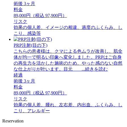
術後 3ヶ月
料金
89,000円（税込 97,900円）
リスク
効果の個人差、イメージの相違、過度のふくらみ、し
こり、感染等
PRP注射(目の下)
こちらの患者様は、クマによる色ムラが改善し、肌全
体が均一で明るい印象へ変化しました。PRPはご自身
の再生力を活かした施術のため、やった感のない自然
な仕上がりが叶います。目元 ...続きを読む
経過
術後 3ヶ月
料金
89,000円（税込 97,900円）
リスク
効果の個人差、腫れ、左右差、内出血、ふくらみ、し
こり、アレルギー
Reservation