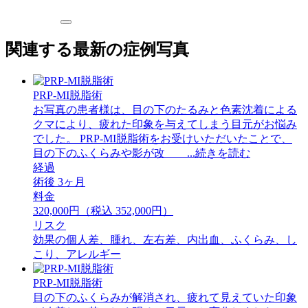
関連する最新の症例写真
PRP-MI脱脂術
お写真の患者様は、目の下のたるみと色素沈着による
クマにより、疲れた印象を与えてしまう目元がお悩み
でした。 PRP-MI脱脂術をお受けいただいたことで、
目の下のふくらみや影が改 ...続きを読む
経過
術後 3ヶ月
料金
320,000円（税込 352,000円）
リスク
効果の個人差、腫れ、左右差、内出血、ふくらみ、し
こり、アレルギー
PRP-MI脱脂術
目の下のふくらみが解消され、疲れて見えていた印象