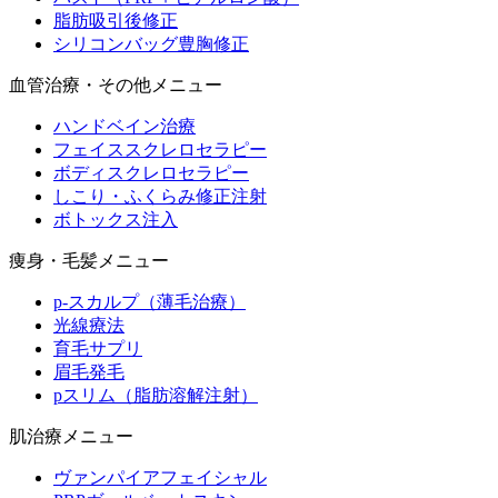
脂肪吸引後修正
シリコンバッグ豊胸修正
血管治療・その他メニュー
ハンドベイン治療
フェイススクレロセラピー
ボディスクレロセラピー
しこり・ふくらみ修正注射
ボトックス注入
痩身・毛髪メニュー
p-スカルプ（薄毛治療）
光線療法
育毛サプリ
眉毛発毛
pスリム（脂肪溶解注射）
肌治療メニュー
ヴァンパイアフェイシャル