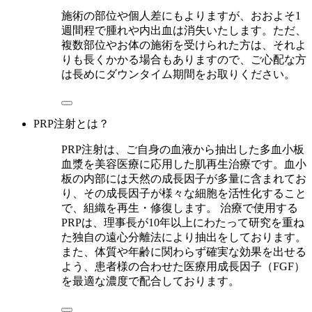
施術の部位や個人差にもよりますが、おおよそ1
週間程で腫れや内出血は消失いたします。ただ、
複数部位やお体の施術を受けられた方は、それよ
りも長くかかる場合もありますので、ご心配な方
は長めにダウンタイム期間をお取りください。
PRP注射とは？
PRP注射は、ご自身の血液から抽出した多血小板
血漿を美容医療に応用した肌再生治療です。血小
板の内部には天然の成長因子が多量に含まれてお
り、その成長因子が様々な細胞を活性化すること
で、組織を再生・修復します。 治療で使用する
PRPは、理事長が10年以上にわたって研究を重ね
た独自の遠心分離法により抽出をしております。
また、体質や年齢に関わらず確実な効果を出せる
よう、患者様の合わせた医療用成長因子（FGF）
を最適な濃度で配合しております。