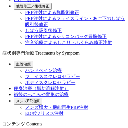
他院修正／術後修正
PRP注射による脱脂術修正
PRP注射によるフェイスライン・あご下のしぼう
吸引後修正
しぼう吸引後修正
PRP注射によるシリコンバッグ豊胸修正
注入治療によるしこり・ふくらみ修正注射
症状別専門治療
Treatments by Symptom
血管治療
ハンドベイン治療
フェイススクレロセラピー
ボディスクレロセラピー
痩身治療（脂肪溶解注射）
術後のへこみや変形の治療
メンズED治療
メンズ増大・機能再生PRP注射
EDボツリヌス注射
コンテンツ
Contents