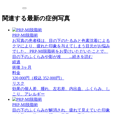
関連する最新の症例写真
PRP-MI脱脂術
お写真の患者様は、目の下のたるみと色素沈着による
クマにより、疲れた印象を与えてしまう目元がお悩み
でした。 PRP-MI脱脂術をお受けいただいたことで、
目の下のふくらみや影が改 ...続きを読む
経過
術後 3ヶ月
料金
320,000円（税込 352,000円）
リスク
効果の個人差、腫れ、左右差、内出血、ふくらみ、し
こり、アレルギー
PRP-MI脱脂術
目の下のふくらみが解消され、疲れて見えていた印象