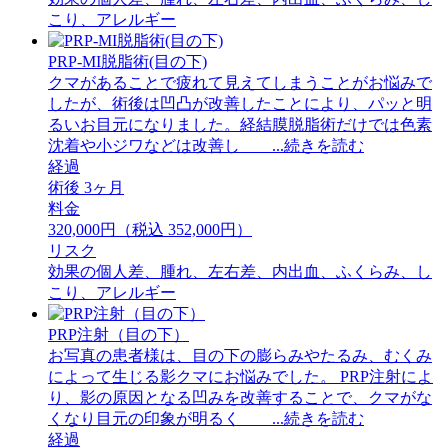
こり、アレルギー
PRP-MI脱脂術(目の下)
クマがあることで疲れて見えてしまうことがお悩みで
したが、術後は凹凸が改善したことにより、パッと明
るいお目元になりました。経結膜脱脂術だけでは色素
沈着や小ジワなどは改善し ...続きを読む
経過
術後 3ヶ月
料金
320,000円（税込 352,000円）
リスク
効果の個人差、腫れ、左右差、内出血、ふくらみ、し
こり、アレルギー
PRP注射（目の下）
お写真の患者様は、目の下の膨らみやたるみ、むくみ
によって生じる影クマにお悩みでした。 PRP注射によ
り、影の原因となる凹みを改善することで、クマがな
くなり目元の印象が明るく ...続きを読む
経過