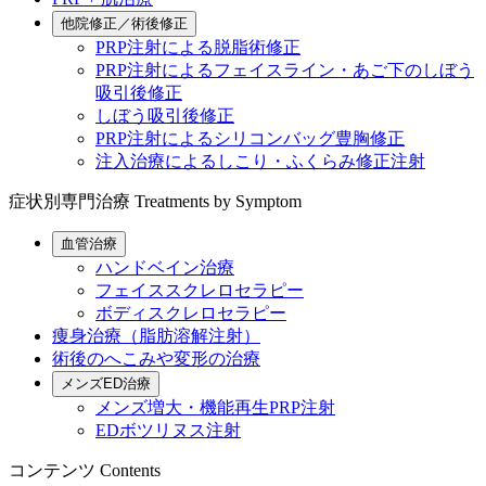
他院修正／術後修正
PRP注射による脱脂術修正
PRP注射によるフェイスライン・あご下のしぼう
吸引後修正
しぼう吸引後修正
PRP注射によるシリコンバッグ豊胸修正
注入治療によるしこり・ふくらみ修正注射
症状別専門治療
Treatments by Symptom
血管治療
ハンドベイン治療
フェイススクレロセラピー
ボディスクレロセラピー
痩身治療（脂肪溶解注射）
術後のへこみや変形の治療
メンズED治療
メンズ増大・機能再生PRP注射
EDボツリヌス注射
コンテンツ
Contents