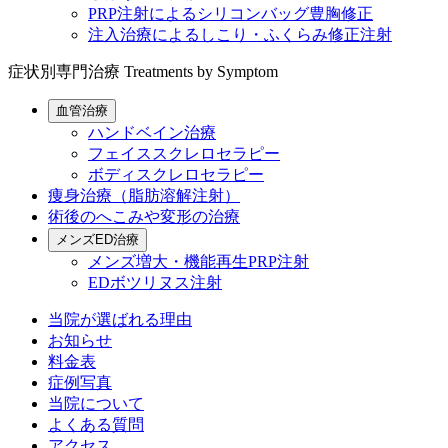
PRP注射によるシリコンバッグ豊胸修正
注入治療によるしこり・ふくらみ修正注射
症状別専門治療
Treatments by Symptom
血管治療
ハンドベイン治療
フェイススクレロセラピー
ボディスクレロセラピー
痩身治療（脂肪溶解注射）
術後のへこみや変形の治療
メンズED治療
メンズ増大・機能再生PRP注射
EDボツリヌス注射
当院が選ばれる理由
お知らせ
料金表
症例写真
当院について
よくある質問
アクセス