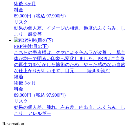
術後 3ヶ月
料金
89,000円（税込 97,900円）
リスク
効果の個人差、イメージの相違、過度のふくらみ、し
こり、感染等
PRP注射(目の下)
こちらの患者様は、クマによる色ムラが改善し、肌全
体が均一で明るい印象へ変化しました。PRPはご自身
の再生力を活かした施術のため、やった感のない自然
な仕上がりが叶います。目元 ...続きを読む
経過
術後 3ヶ月
料金
89,000円（税込 97,900円）
リスク
効果の個人差、腫れ、左右差、内出血、ふくらみ、し
こり、アレルギー
Reservation