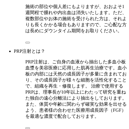
施術の部位や個人差にもよりますが、おおよそ1
週間程で腫れや内出血は消失いたします。ただ、
複数部位やお体の施術を受けられた方は、それよ
りも長くかかる場合もありますので、ご心配な方
は長めにダウンタイム期間をお取りください。
PRP注射とは？
PRP注射は、ご自身の血液から抽出した多血小板
血漿を美容医療に応用した肌再生治療です。血小
板の内部には天然の成長因子が多量に含まれてお
り、その成長因子が様々な細胞を活性化すること
で、組織を再生・修復します。 治療で使用する
PRPは、理事長が10年以上にわたって研究を重ね
た独自の遠心分離法により抽出をしております。
また、体質や年齢に関わらず確実な効果を出せる
よう、患者様の合わせた医療用成長因子（FGF）
を最適な濃度で配合しております。