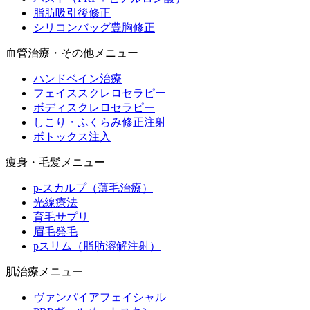
脂肪吸引後修正
シリコンバッグ豊胸修正
血管治療・その他メニュー
ハンドベイン治療
フェイススクレロセラピー
ボディスクレロセラピー
しこり・ふくらみ修正注射
ボトックス注入
痩身・毛髪メニュー
p-スカルプ（薄毛治療）
光線療法
育毛サプリ
眉毛発毛
pスリム（脂肪溶解注射）
肌治療メニュー
ヴァンパイアフェイシャル