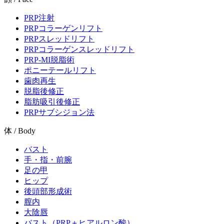
PRP注射
PRPコラーゲンリフト
PRPスレッドリフト
PRPコラーゲンスレッドリフト
PRP-MI脱脂術
ポニーテールリフト
歯肉再生
脱脂後修正
脂肪吸引後修正
PRPサブシジョン法
体 / Body
バスト
手・指・前腕
足の甲
ヒップ
後頭部形成術
膣内
大陰唇
バスト（PRP＋ヒアルロン酸）