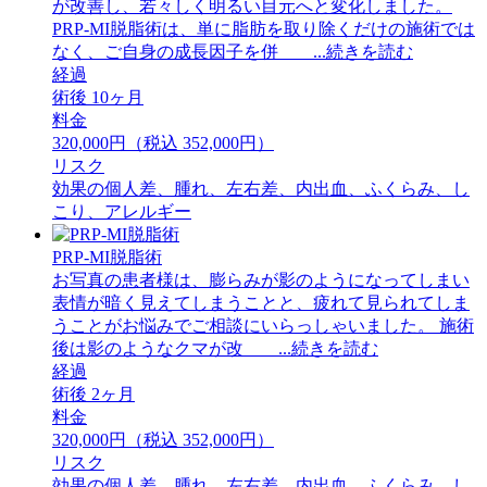
が改善し、若々しく明るい目元へと変化しました。
PRP-MI脱脂術は、単に脂肪を取り除くだけの施術では
なく、ご自身の成長因子を併 ...続きを読む
経過
術後 10ヶ月
料金
320,000円（税込 352,000円）
リスク
効果の個人差、腫れ、左右差、内出血、ふくらみ、し
こり、アレルギー
PRP-MI脱脂術
お写真の患者様は、膨らみが影のようになってしまい
表情が暗く見えてしまうことと、疲れて見られてしま
うことがお悩みでご相談にいらっしゃいました。 ⁡施術
後は影のようなクマが改 ...続きを読む
経過
術後 2ヶ月
料金
320,000円（税込 352,000円）
リスク
効果の個人差、腫れ、左右差、内出血、ふくらみ、し