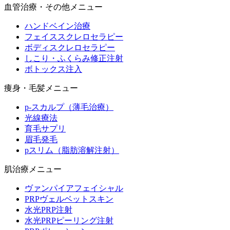
血管治療・その他メニュー
ハンドベイン治療
フェイススクレロセラピー
ボディスクレロセラピー
しこり・ふくらみ修正注射
ボトックス注入
痩身・毛髪メニュー
p-スカルプ（薄毛治療）
光線療法
育毛サプリ
眉毛発毛
pスリム（脂肪溶解注射）
肌治療メニュー
ヴァンパイアフェイシャル
PRPヴェルベットスキン
水光PRP注射
水光PRPピーリング注射