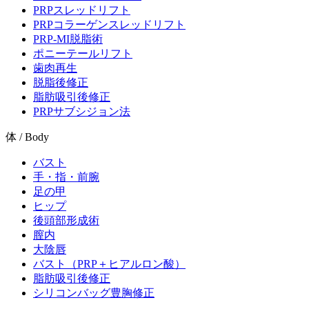
PRPスレッドリフト
PRPコラーゲンスレッドリフト
PRP-MI脱脂術
ポニーテールリフト
歯肉再生
脱脂後修正
脂肪吸引後修正
PRPサブシジョン法
体 / Body
バスト
手・指・前腕
足の甲
ヒップ
後頭部形成術
膣内
大陰唇
バスト（PRP＋ヒアルロン酸）
脂肪吸引後修正
シリコンバッグ豊胸修正