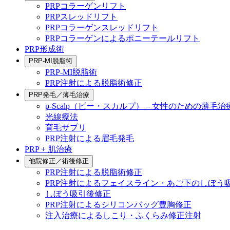
PRPコラーゲンリフト
PRPスレッドリフト
PRPコラーゲンスレッドリフト
PRPコラーゲンによるポニーテールリフト
PRP形成術
PRP-MI脱脂術
PRP-MI脱脂術
PRP注射による脱脂術修正
PRP発毛／薄毛治療
p-Scalp（ピー・スカルプ） – 女性のための薄毛治
光線療法
育毛サプリ
PRP注射による眉毛発毛
PRP + 肌治療
他院修正／術後修正
PRP注射による脱脂術修正
PRP注射によるフェイスライン・あご下のしぼう
しぼう吸引後修正
PRP注射によるシリコンバッグ豊胸修正
注入治療によるしこり・ふくらみ修正注射