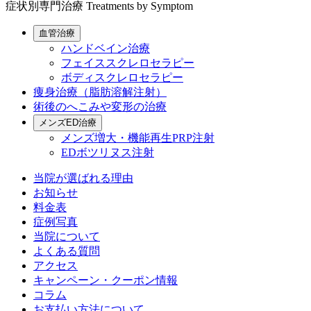
症状別専門治療
Treatments by Symptom
血管治療
ハンドベイン治療
フェイススクレロセラピー
ボディスクレロセラピー
痩身治療（脂肪溶解注射）
術後のへこみや変形の治療
メンズED治療
メンズ増大・機能再生PRP注射
EDボツリヌス注射
当院が選ばれる理由
お知らせ
料金表
症例写真
当院について
よくある質問
アクセス
キャンペーン・クーポン情報
コラム
お支払い方法について