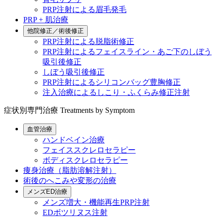
PRP注射による眉毛発毛
PRP + 肌治療
他院修正／術後修正
PRP注射による脱脂術修正
PRP注射によるフェイスライン・あご下のしぼう
吸引後修正
しぼう吸引後修正
PRP注射によるシリコンバッグ豊胸修正
注入治療によるしこり・ふくらみ修正注射
症状別専門治療
Treatments by Symptom
血管治療
ハンドベイン治療
フェイススクレロセラピー
ボディスクレロセラピー
痩身治療（脂肪溶解注射）
術後のへこみや変形の治療
メンズED治療
メンズ増大・機能再生PRP注射
EDボツリヌス注射