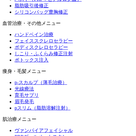
脂肪吸引後修正
シリコンバッグ豊胸修正
血管治療・その他メニュー
ハンドベイン治療
フェイススクレロセラピー
ボディスクレロセラピー
しこり・ふくらみ修正注射
ボトックス注入
痩身・毛髪メニュー
p-スカルプ（薄毛治療）
光線療法
育毛サプリ
眉毛発毛
pスリム（脂肪溶解注射）
肌治療メニュー
ヴァンパイアフェイシャル