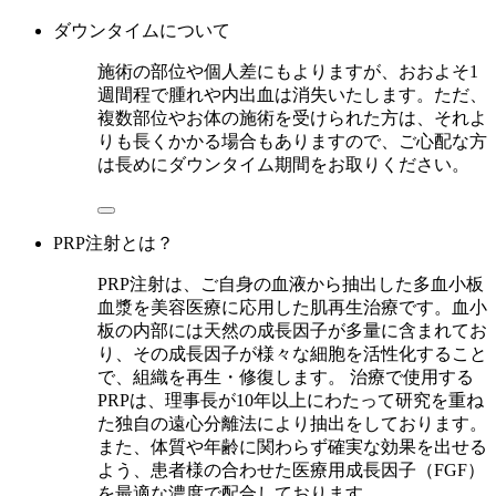
ダウンタイムについて
施術の部位や個人差にもよりますが、おおよそ1
週間程で腫れや内出血は消失いたします。ただ、
複数部位やお体の施術を受けられた方は、それよ
りも長くかかる場合もありますので、ご心配な方
は長めにダウンタイム期間をお取りください。
PRP注射とは？
PRP注射は、ご自身の血液から抽出した多血小板
血漿を美容医療に応用した肌再生治療です。血小
板の内部には天然の成長因子が多量に含まれてお
り、その成長因子が様々な細胞を活性化すること
で、組織を再生・修復します。 治療で使用する
PRPは、理事長が10年以上にわたって研究を重ね
た独自の遠心分離法により抽出をしております。
また、体質や年齢に関わらず確実な効果を出せる
よう、患者様の合わせた医療用成長因子（FGF）
を最適な濃度で配合しております。