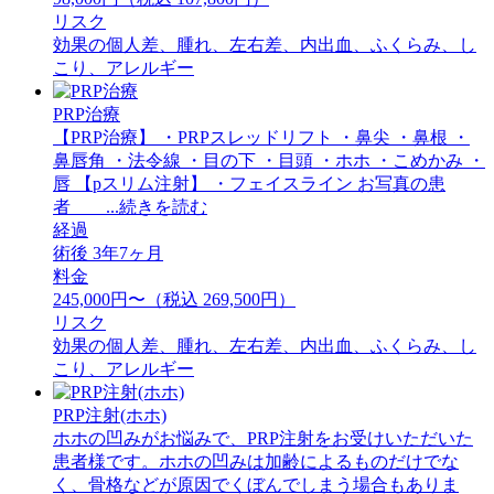
リスク
効果の個人差、腫れ、左右差、内出血、ふくらみ、し
こり、アレルギー
PRP治療
【PRP治療】 ・PRPスレッドリフト ・鼻尖 ・鼻根 ・
鼻唇角 ・法令線 ・目の下 ・目頭 ・ホホ ・こめかみ ・
唇 【pスリム注射】 ・フェイスライン お写真の患
者 ...続きを読む
経過
術後 3年7ヶ月
料金
245,000円〜（税込 269,500円）
リスク
効果の個人差、腫れ、左右差、内出血、ふくらみ、し
こり、アレルギー
PRP注射(ホホ)
ホホの凹みがお悩みで、PRP注射をお受けいただいた
患者様です。ホホの凹みは加齢によるものだけでな
く、骨格などが原因でくぼんでしまう場合もありま