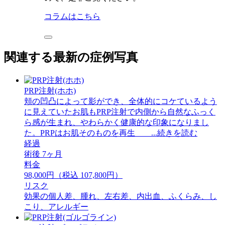
コラムはこちら
関連する最新の症例写真
PRP注射(ホホ)
頬の凹凸によって影ができ、全体的にコケているよう
に見えていたお肌もPRP注射で内側から自然なふっく
ら感が生まれ、やわらかく健康的な印象になりまし
た。PRPはお肌そのものを再生 ...続きを読む
経過
術後 7ヶ月
料金
98,000円（税込 107,800円）
リスク
効果の個人差、腫れ、左右差、内出血、ふくらみ、し
こり、アレルギー