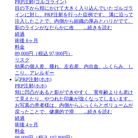
PRP注射(ゴルゴライン)
目の下から頬にかけて大きく入り込んでいたゴルゴラ
インに対し、PRP注射を行った症例です。 溝に沿って
注入したことで、内側から組織の厚みとハリがでて、
影のラインがなだらかに改 ...続きを読む
経過
術後 6ヶ月
料金
89,000円（税込 97,900円）
リスク
効果の個人差、腫れ、左右差、内出血、ふくらみ、し
こり、アレルギー
PRP注射(ホホ)
頬に凹凸があると影ができやすく、実年齢よりも老け
て見えたり、やつれた印象が強くなってしまいます。
お写真の患者様は、内側からふっくらとボリュームが
戻ったことで、健康的で滑 ...続きを読む
経過
術後 4ヶ月
料金
98,000円（税込 107,800円）