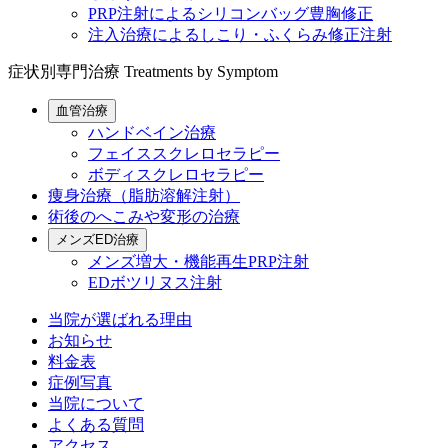
PRP注射によるシリコンバッグ豊胸修正
注入治療によるしこり・ふくらみ修正注射
症状別専門治療
Treatments by Symptom
血管治療
ハンドベイン治療
フェイススクレロセラピー
ボディスクレロセラピー
痩身治療（脂肪溶解注射）
術後のへこみや変形の治療
メンズED治療
メンズ増大・機能再生PRP注射
EDボツリヌス注射
当院が選ばれる理由
お知らせ
料金表
症例写真
当院について
よくある質問
アクセス