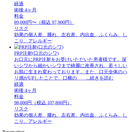
経過
術後 4ヶ月
料金
89,000円〜（税込 97,900円）
リスク
効果の個人差、腫れ、左右差、内出血、ふくらみ、し
こり、アレルギー
PRP注射(口元のシワ)
お口元にPRP注射をお受けいただいた患者様です。深
いシワから細かいシワまで綺麗に改善され、若々しい
お肌に生まれ変わっております。また、口元全体のハ
リ感がUPしたことで、口横の ...続きを読む
経過
術後 4ヶ月
料金
98,000円（税込 107,800円）
リスク
効果の個人差、腫れ、左右差、内出血、ふくらみ、し
こり、アレルギー
Reservation