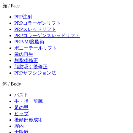
顔 / Face
PRP注射
PRPコラーゲンリフト
PRPスレッドリフト
PRPコラーゲンスレッドリフト
PRP-MI脱脂術
ポニーテールリフト
歯肉再生
脱脂後修正
脂肪吸引後修正
PRPサブシジョン法
体 / Body
バスト
手・指・前腕
足の甲
ヒップ
後頭部形成術
膣内
大陰唇