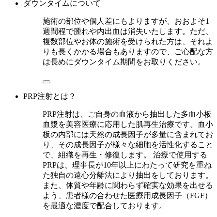
ダウンタイムについて
施術の部位や個人差にもよりますが、おおよそ1
週間程で腫れや内出血は消失いたします。ただ、
複数部位やお体の施術を受けられた方は、それよ
りも長くかかる場合もありますので、ご心配な方
は長めにダウンタイム期間をお取りください。
PRP注射とは？
PRP注射は、ご自身の血液から抽出した多血小板
血漿を美容医療に応用した肌再生治療です。血小
板の内部には天然の成長因子が多量に含まれてお
り、その成長因子が様々な細胞を活性化すること
で、組織を再生・修復します。 治療で使用する
PRPは、理事長が10年以上にわたって研究を重ね
た独自の遠心分離法により抽出をしております。
また、体質や年齢に関わらず確実な効果を出せる
よう、患者様の合わせた医療用成長因子（FGF）
を最適な濃度で配合しております。