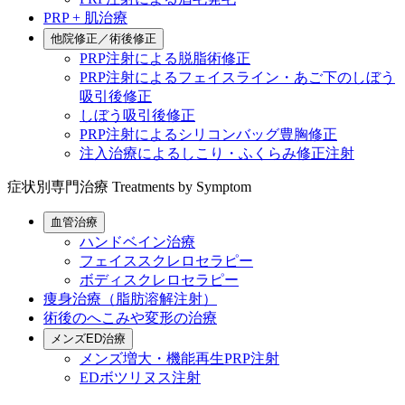
PRP + 肌治療
他院修正／術後修正
PRP注射による脱脂術修正
PRP注射によるフェイスライン・あご下のしぼう
吸引後修正
しぼう吸引後修正
PRP注射によるシリコンバッグ豊胸修正
注入治療によるしこり・ふくらみ修正注射
症状別専門治療
Treatments by Symptom
血管治療
ハンドベイン治療
フェイススクレロセラピー
ボディスクレロセラピー
痩身治療（脂肪溶解注射）
術後のへこみや変形の治療
メンズED治療
メンズ増大・機能再生PRP注射
EDボツリヌス注射