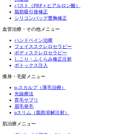
バスト（PRP＋ヒアルロン酸）
脂肪吸引後修正
シリコンバッグ豊胸修正
血管治療・その他メニュー
ハンドベイン治療
フェイススクレロセラピー
ボディスクレロセラピー
しこり・ふくらみ修正注射
ボトックス注入
痩身・毛髪メニュー
p-スカルプ（薄毛治療）
光線療法
育毛サプリ
眉毛発毛
pスリム（脂肪溶解注射）
肌治療メニュー