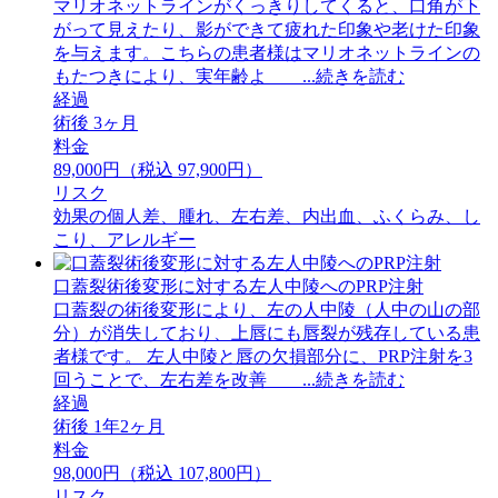
マリオネットラインがくっきりしてくると、口角が下
がって見えたり、影ができて疲れた印象や老けた印象
を与えます。こちらの患者様はマリオネットラインの
もたつきにより、実年齢よ ...続きを読む
経過
術後 3ヶ月
料金
89,000円（税込 97,900円）
リスク
効果の個人差、腫れ、左右差、内出血、ふくらみ、し
こり、アレルギー
口蓋裂術後変形に対する左人中陵へのPRP注射
口蓋裂の術後変形により、左の人中陵（人中の山の部
分）が消失しており、上唇にも唇裂が残存している患
者様です。 左人中陵と唇の欠損部分に、PRP注射を3
回うことで、左右差を改善 ...続きを読む
経過
術後 1年2ヶ月
料金
98,000円（税込 107,800円）
リスク