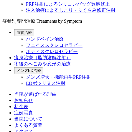
PRP注射によるシリコンバッグ豊胸修正
注入治療によるしこり・ふくらみ修正注射
症状別専門治療
Treatments by Symptom
血管治療
ハンドベイン治療
フェイススクレロセラピー
ボディスクレロセラピー
痩身治療（脂肪溶解注射）
術後のへこみや変形の治療
メンズED治療
メンズ増大・機能再生PRP注射
EDボツリヌス注射
当院が選ばれる理由
お知らせ
料金表
症例写真
当院について
よくある質問
アクセス