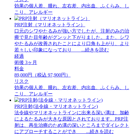
効果の個人差、腫れ、左右差、内出血、ふくらみ、し
こり、アレルギー
PRP注射（マリオネットライン）
口元のシワやたるみが強い方でしたが、注射のみの治
療で見た目年齢がグンッと下がりました。また、シワ
やたるみが改善されたことにより口角も上がり、より
若々しい印象になっており ...続きを読む
経過
術後 3ヶ月
料金
89,000円（税込 97,900円）
リスク
効果の個人差、腫れ、左右差、内出血、ふくらみ、し
こり、アレルギー
PRP注射(法令線・マリオネットライン)
法令線やマリオネットラインに出来る深い溝は、加齢
によるたるみが大きな原因とされております。PRP注
射は、再生治療のため溝の深いところまでダイレクト
にアプローチすることができ ...続きを読む