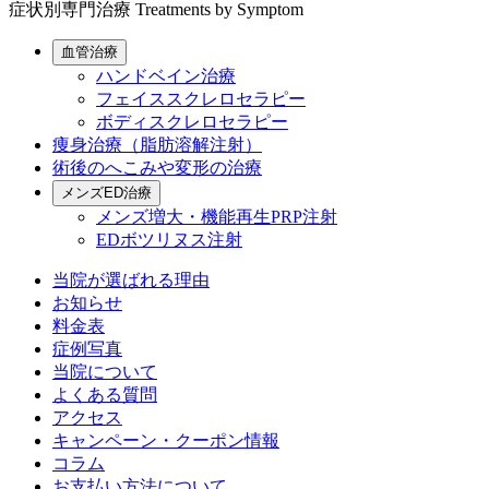
症状別専門治療
Treatments by Symptom
血管治療
ハンドベイン治療
フェイススクレロセラピー
ボディスクレロセラピー
痩身治療（脂肪溶解注射）
術後のへこみや変形の治療
メンズED治療
メンズ増大・機能再生PRP注射
EDボツリヌス注射
当院が選ばれる理由
お知らせ
料金表
症例写真
当院について
よくある質問
アクセス
キャンペーン・クーポン情報
コラム
お支払い方法について