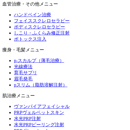
血管治療・その他メニュー
ハンドベイン治療
フェイススクレロセラピー
ボディスクレロセラピー
しこり・ふくらみ修正注射
ボトックス注入
痩身・毛髪メニュー
p-スカルプ（薄毛治療）
光線療法
育毛サプリ
眉毛発毛
pスリム（脂肪溶解注射）
肌治療メニュー
ヴァンパイアフェイシャル
PRPヴェルベットスキン
水光PRP注射
水光PRPピーリング注射