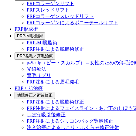
PRPコラーゲンリフト
PRPスレッドリフト
PRPコラーゲンスレッドリフト
PRPコラーゲンによるポニーテールリフト
PRP形成術
PRP-MI脱脂術
PRP-MI脱脂術
PRP注射による脱脂術修正
PRP発毛／薄毛治療
p-Scalp（ピー・スカルプ） – 女性のための薄毛治
光線療法
育毛サプリ
PRP注射による眉毛発毛
PRP + 肌治療
他院修正／術後修正
PRP注射による脱脂術修正
PRP注射によるフェイスライン・あご下のしぼう
しぼう吸引後修正
PRP注射によるシリコンバッグ豊胸修正
注入治療によるしこり・ふくらみ修正注射