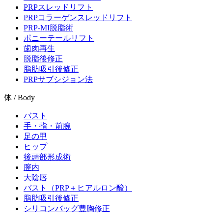
PRPスレッドリフト
PRPコラーゲンスレッドリフト
PRP-MI脱脂術
ポニーテールリフト
歯肉再生
脱脂後修正
脂肪吸引後修正
PRPサブシジョン法
体 / Body
バスト
手・指・前腕
足の甲
ヒップ
後頭部形成術
膣内
大陰唇
バスト（PRP＋ヒアルロン酸）
脂肪吸引後修正
シリコンバッグ豊胸修正