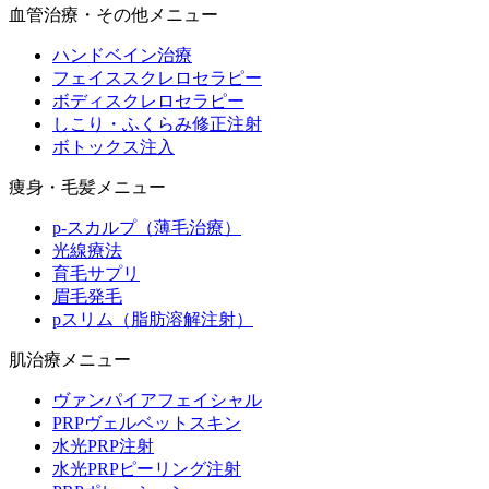
血管治療・その他メニュー
ハンドベイン治療
フェイススクレロセラピー
ボディスクレロセラピー
しこり・ふくらみ修正注射
ボトックス注入
痩身・毛髪メニュー
p-スカルプ（薄毛治療）
光線療法
育毛サプリ
眉毛発毛
pスリム（脂肪溶解注射）
肌治療メニュー
ヴァンパイアフェイシャル
PRPヴェルベットスキン
水光PRP注射
水光PRPピーリング注射