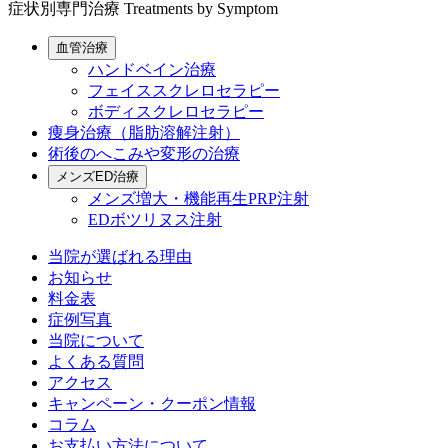
症状別専門治療
Treatments by Symptom
血管治療
ハンドベイン治療
フェイススクレロセラピー
ボディスクレロセラピー
痩身治療（脂肪溶解注射）
術後のへこみや変形の治療
メンズED治療
メンズ増大・機能再生PRP注射
EDボツリヌス注射
当院が選ばれる理由
お知らせ
料金表
症例写真
当院について
よくある質問
アクセス
キャンペーン・クーポン情報
コラム
お支払い方法について