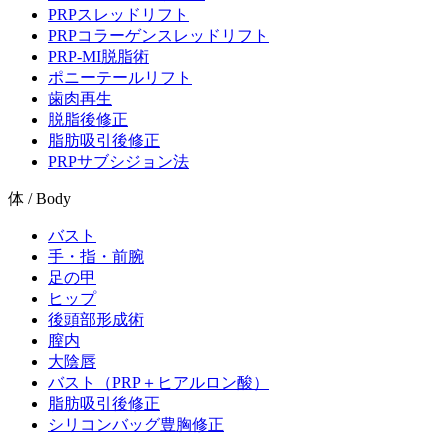
PRPスレッドリフト
PRPコラーゲンスレッドリフト
PRP-MI脱脂術
ポニーテールリフト
歯肉再生
脱脂後修正
脂肪吸引後修正
PRPサブシジョン法
体 / Body
バスト
手・指・前腕
足の甲
ヒップ
後頭部形成術
膣内
大陰唇
バスト（PRP＋ヒアルロン酸）
脂肪吸引後修正
シリコンバッグ豊胸修正