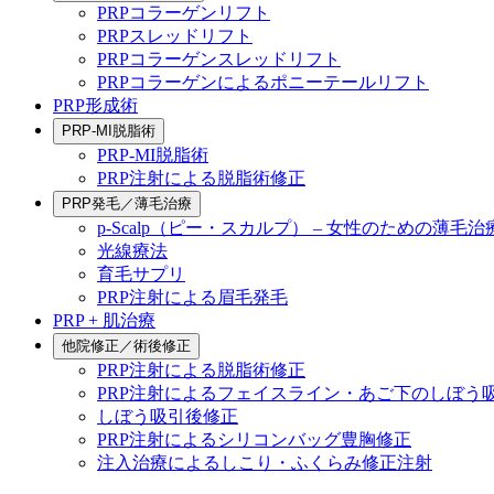
PRPコラーゲンリフト
PRPスレッドリフト
PRPコラーゲンスレッドリフト
PRPコラーゲンによるポニーテールリフト
PRP形成術
PRP-MI脱脂術
PRP-MI脱脂術
PRP注射による脱脂術修正
PRP発毛／薄毛治療
p-Scalp（ピー・スカルプ） – 女性のための薄毛治
光線療法
育毛サプリ
PRP注射による眉毛発毛
PRP + 肌治療
他院修正／術後修正
PRP注射による脱脂術修正
PRP注射によるフェイスライン・あご下のしぼう
しぼう吸引後修正
PRP注射によるシリコンバッグ豊胸修正
注入治療によるしこり・ふくらみ修正注射