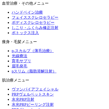
血管治療・その他メニュー
ハンドベイン治療
フェイススクレロセラピー
ボディスクレロセラピー
しこり・ふくらみ修正注射
ボトックス注入
痩身・毛髪メニュー
p-スカルプ（薄毛治療）
光線療法
育毛サプリ
眉毛発毛
pスリム（脂肪溶解注射）
肌治療メニュー
ヴァンパイアフェイシャル
PRPヴェルベットスキン
水光PRP注射
水光PRPピーリング注射