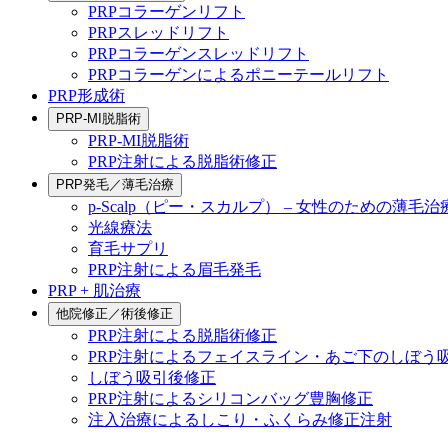
PRPコラーゲンリフト
PRPスレッドリフト
PRPコラーゲンスレッドリフト
PRPコラーゲンによるポニーテールリフト
PRP形成術
PRP-MI脱脂術
PRP-MI脱脂術
PRP注射による脱脂術修正
PRP発毛／薄毛治療
p-Scalp（ピー・スカルプ） – 女性のための薄毛治
光線療法
育毛サプリ
PRP注射による眉毛発毛
PRP + 肌治療
他院修正／術後修正
PRP注射による脱脂術修正
PRP注射によるフェイスライン・あご下のしぼう
しぼう吸引後修正
PRP注射によるシリコンバッグ豊胸修正
注入治療によるしこり・ふくらみ修正注射