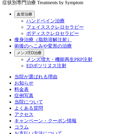
症状別専門治療
Treatments by Symptom
血管治療
ハンドベイン治療
フェイススクレロセラピー
ボディスクレロセラピー
痩身治療（脂肪溶解注射）
術後のへこみや変形の治療
メンズED治療
メンズ増大・機能再生PRP注射
EDボツリヌス注射
当院が選ばれる理由
お知らせ
料金表
症例写真
当院について
よくある質問
アクセス
キャンペーン・クーポン情報
コラム
お支払い方法について