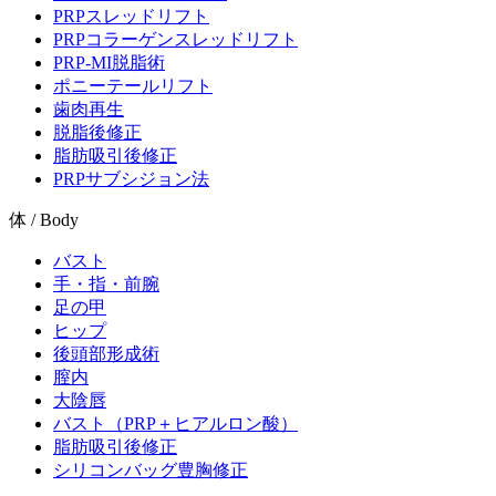
PRPスレッドリフト
PRPコラーゲンスレッドリフト
PRP-MI脱脂術
ポニーテールリフト
歯肉再生
脱脂後修正
脂肪吸引後修正
PRPサブシジョン法
体 / Body
バスト
手・指・前腕
足の甲
ヒップ
後頭部形成術
膣内
大陰唇
バスト（PRP＋ヒアルロン酸）
脂肪吸引後修正
シリコンバッグ豊胸修正