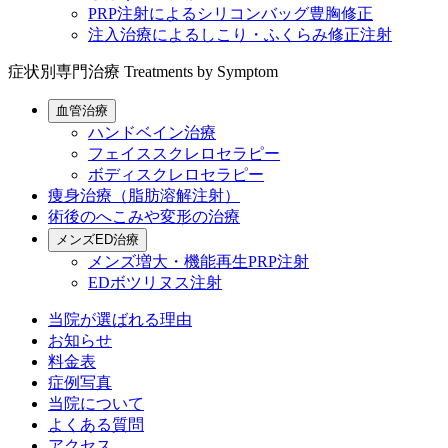
PRP注射によるシリコンバッグ豊胸修正
注入治療によるしこり・ふくらみ修正注射
症状別専門治療
Treatments by Symptom
血管治療
ハンドベイン治療
フェイススクレロセラピー
ボディスクレロセラピー
痩身治療（脂肪溶解注射）
術後のへこみや変形の治療
メンズED治療
メンズ増大・機能再生PRP注射
EDボツリヌス注射
当院が選ばれる理由
お知らせ
料金表
症例写真
当院について
よくある質問
アクセス