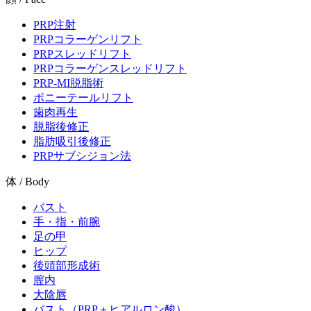
PRP注射
PRPコラーゲンリフト
PRPスレッドリフト
PRPコラーゲンスレッドリフト
PRP-MI脱脂術
ポニーテールリフト
歯肉再生
脱脂後修正
脂肪吸引後修正
PRPサブシジョン法
体 / Body
バスト
手・指・前腕
足の甲
ヒップ
後頭部形成術
膣内
大陰唇
バスト（PRP＋ヒアルロン酸）