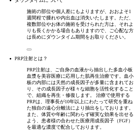
ダウンタイムについて
施術の部位や個人差にもよりますが、おおよそ1
週間程で腫れや内出血は消失いたします。ただ、
複数部位やお体の施術を受けられた方は、それよ
りも長くかかる場合もありますので、ご心配な方
は長めにダウンタイム期間をお取りください。
PRP注射とは？
PRP注射は、ご自身の血液から抽出した多血小板
血漿を美容医療に応用した肌再生治療です。血小
板の内部には天然の成長因子が多量に含まれてお
り、その成長因子が様々な細胞を活性化すること
で、組織を再生・修復します。 治療で使用する
PRPは、理事長が10年以上にわたって研究を重ね
た独自の遠心分離法により抽出をしております。
また、体質や年齢に関わらず確実な効果を出せる
よう、患者様の合わせた医療用成長因子（FGF）
を最適な濃度で配合しております。