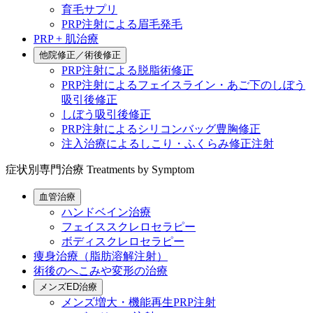
育毛サプリ
PRP注射による眉毛発毛
PRP + 肌治療
他院修正／術後修正
PRP注射による脱脂術修正
PRP注射によるフェイスライン・あご下のしぼう
吸引後修正
しぼう吸引後修正
PRP注射によるシリコンバッグ豊胸修正
注入治療によるしこり・ふくらみ修正注射
症状別専門治療
Treatments by Symptom
血管治療
ハンドベイン治療
フェイススクレロセラピー
ボディスクレロセラピー
痩身治療（脂肪溶解注射）
術後のへこみや変形の治療
メンズED治療
メンズ増大・機能再生PRP注射