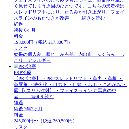
く見せてしまう原因のひとつです。こちらの患者様は
スレッドリフトにより、たるみが引き上がり、フェイ
スラインのもたつきが改善 ...続きを読む
経過
術後 6ヶ月
料金
198,000円（税込 217,800円）
リスク
効果の個人差、腫れ、左右差、内出血、ふくらみ、し
こり、アレルギー
PRP治療
【PRP治療】 ・PRPスレッドリフト ・鼻尖 ・鼻根 ・
鼻唇角 ・法令線 ・目の下 ・目頭 ・ホホ ・こめかみ ・
唇 【pスリム注射】 ・フェイスライン お写真の患
者 ...続きを読む
経過
術後 3年7ヶ月
料金
245,000円〜（税込 269,500円）
リスク