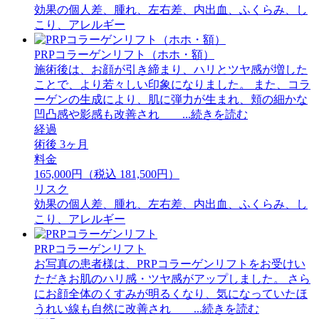
効果の個人差、腫れ、左右差、内出血、ふくらみ、し
こり、アレルギー
PRPコラーゲンリフト（ホホ・額）
施術後は、お顔が引き締まり、ハリとツヤ感が増した
ことで、より若々しい印象になりました。 また、コラ
ーゲンの生成により、肌に弾力が生まれ、頬の細かな
凹凸感や影感も改善され ...続きを読む
経過
術後 3ヶ月
料金
165,000円（税込 181,500円）
リスク
効果の個人差、腫れ、左右差、内出血、ふくらみ、し
こり、アレルギー
PRPコラーゲンリフト
お写真の患者様は、PRPコラーゲンリフトをお受けい
ただきお肌のハリ感・ツヤ感がアップしました。 さら
にお顔全体のくすみが明るくなり、気になっていたほ
うれい線も自然に改善され ...続きを読む