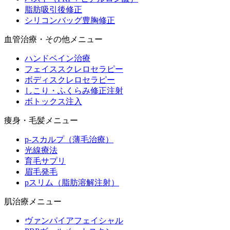
脂肪吸引後修正
シリコンバッグ豊胸修正
血管治療・その他メニュー
ハンドベイン治療
フェイススクレロセラピー
ボディスクレロセラピー
しこり・ふくらみ修正注射
ボトックス注入
痩身・毛髪メニュー
p-スカルプ（薄毛治療）
光線療法
育毛サプリ
眉毛発毛
pスリム（脂肪溶解注射）
肌治療メニュー
ヴァンパイアフェイシャル