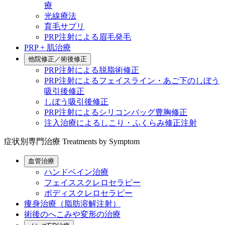
療
光線療法
育毛サプリ
PRP注射による眉毛発毛
PRP + 肌治療
他院修正／術後修正
PRP注射による脱脂術修正
PRP注射によるフェイスライン・あご下のしぼう
吸引後修正
しぼう吸引後修正
PRP注射によるシリコンバッグ豊胸修正
注入治療によるしこり・ふくらみ修正注射
症状別専門治療
Treatments by Symptom
血管治療
ハンドベイン治療
フェイススクレロセラピー
ボディスクレロセラピー
痩身治療（脂肪溶解注射）
術後のへこみや変形の治療