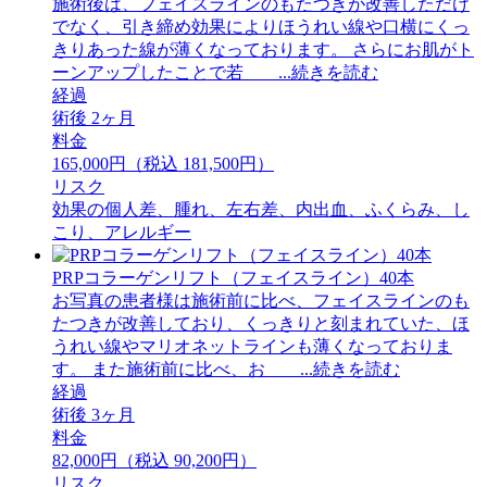
施術後は、フェイスラインのもたつきが改善しただけ
でなく、引き締め効果によりほうれい線や口横にくっ
きりあった線が薄くなっております。 さらにお肌がト
ーンアップしたことで若 ...続きを読む
経過
術後 2ヶ月
料金
165,000円（税込 181,500円）
リスク
効果の個人差、腫れ、左右差、内出血、ふくらみ、し
こり、アレルギー
PRPコラーゲンリフト（フェイスライン）40本
お写真の患者様は施術前に比べ、フェイスラインのも
たつきが改善しており、くっきりと刻まれていた、ほ
うれい線やマリオネットラインも薄くなっておりま
す。 また施術前に比べ、お ...続きを読む
経過
術後 3ヶ月
料金
82,000円（税込 90,200円）
リスク