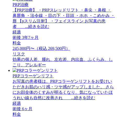
PRP治療
【PRP治療】 ・PRPスレッドリフト ・鼻尖 ・鼻根 ・
鼻唇角 ・法令線 ・目の下 ・目頭 ・ホホ ・こめかみ ・
唇 【pスリム注射】 ・フェイスライン お写真の患
者 ...続きを読む
経過
術後 3年7ヶ月
料金
245,000円〜（税込 269,500円）
リスク
効果の個人差、腫れ、左右差、内出血、ふくらみ、し
こり、アレルギー
PRPコラーゲンリフト
お写真の患者様は、PRPコラーゲンリフトをお受けい
ただきお肌のハリ感・ツヤ感がアップしました。 さら
にお顔全体のくすみが明るくなり、気になっていたほ
うれい線も自然に改善され ...続きを読む
経過
術後 6ヶ月
料金