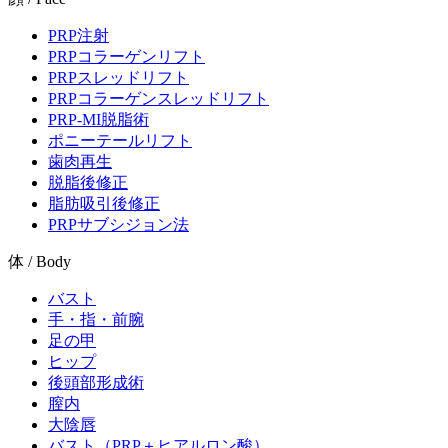
PRP注射
PRPコラーゲンリフト
PRPスレッドリフト
PRPコラーゲンスレッドリフト
PRP-MI脱脂術
ポニーテールリフト
歯肉再生
脱脂後修正
脂肪吸引後修正
PRPサブシジョン法
体 / Body
バスト
手・指・前腕
足の甲
ヒップ
後頭部形成術
膣内
大陰唇
バスト（PRP＋ヒアルロン酸）