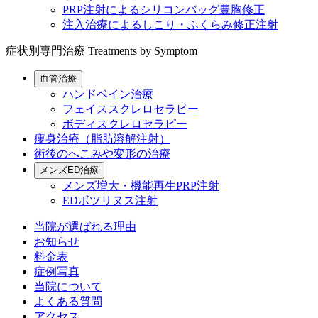
PRP注射によるシリコンバッグ豊胸修正
注入治療によるしこり・ふくらみ修正注射
症状別専門治療
Treatments by Symptom
血管治療
ハンドベイン治療
フェイススクレロセラピー
ボディスクレロセラピー
痩身治療（脂肪溶解注射）
術後のへこみや変形の治療
メンズED治療
メンズ増大・機能再生PRP注射
EDボツリヌス注射
当院が選ばれる理由
お知らせ
料金表
症例写真
当院について
よくある質問
アクセス