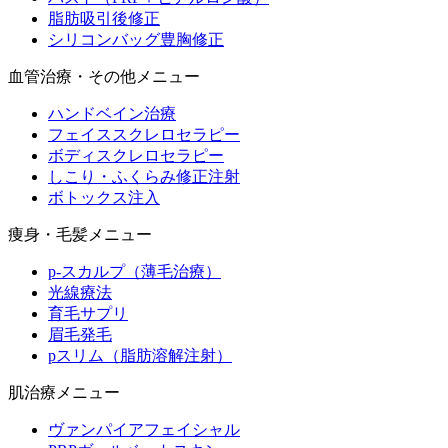
脂肪吸引後修正
シリコンバッグ豊胸修正
血管治療・その他メニュー
ハンドベイン治療
フェイススクレロセラピー
ボディスクレロセラピー
しこり・ふくらみ修正注射
ボトックス注入
痩身・毛髪メニュー
p-スカルプ（薄毛治療）
光線療法
育毛サプリ
眉毛発毛
pスリム（脂肪溶解注射）
肌治療メニュー
ヴァンパイアフェイシャル