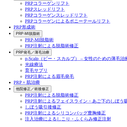
PRPコラーゲンリフト
PRPスレッドリフト
PRPコラーゲンスレッドリフト
PRPコラーゲンによるポニーテールリフト
PRP形成術
PRP-MI脱脂術
PRP-MI脱脂術
PRP注射による脱脂術修正
PRP発毛／薄毛治療
p-Scalp（ピー・スカルプ） – 女性のための薄毛治
光線療法
育毛サプリ
PRP注射による眉毛発毛
PRP + 肌治療
他院修正／術後修正
PRP注射による脱脂術修正
PRP注射によるフェイスライン・あご下のしぼう
しぼう吸引後修正
PRP注射によるシリコンバッグ豊胸修正
注入治療によるしこり・ふくらみ修正注射