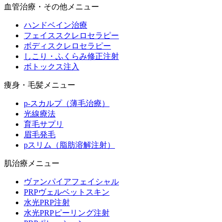
血管治療・その他メニュー
ハンドベイン治療
フェイススクレロセラピー
ボディスクレロセラピー
しこり・ふくらみ修正注射
ボトックス注入
痩身・毛髪メニュー
p-スカルプ（薄毛治療）
光線療法
育毛サプリ
眉毛発毛
pスリム（脂肪溶解注射）
肌治療メニュー
ヴァンパイアフェイシャル
PRPヴェルベットスキン
水光PRP注射
水光PRPピーリング注射