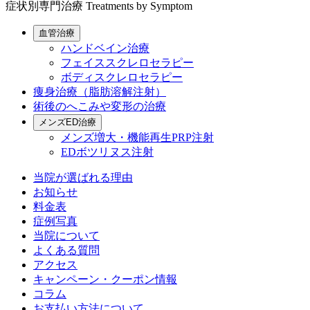
症状別専門治療
Treatments by Symptom
血管治療
ハンドベイン治療
フェイススクレロセラピー
ボディスクレロセラピー
痩身治療（脂肪溶解注射）
術後のへこみや変形の治療
メンズED治療
メンズ増大・機能再生PRP注射
EDボツリヌス注射
当院が選ばれる理由
お知らせ
料金表
症例写真
当院について
よくある質問
アクセス
キャンペーン・クーポン情報
コラム
お支払い方法について