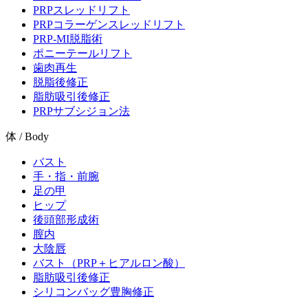
PRPスレッドリフト
PRPコラーゲンスレッドリフト
PRP-MI脱脂術
ポニーテールリフト
歯肉再生
脱脂後修正
脂肪吸引後修正
PRPサブシジョン法
体 / Body
バスト
手・指・前腕
足の甲
ヒップ
後頭部形成術
膣内
大陰唇
バスト（PRP＋ヒアルロン酸）
脂肪吸引後修正
シリコンバッグ豊胸修正