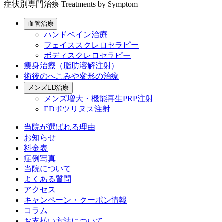
症状別専門治療
Treatments by Symptom
血管治療
ハンドベイン治療
フェイススクレロセラピー
ボディスクレロセラピー
痩身治療（脂肪溶解注射）
術後のへこみや変形の治療
メンズED治療
メンズ増大・機能再生PRP注射
EDボツリヌス注射
当院が選ばれる理由
お知らせ
料金表
症例写真
当院について
よくある質問
アクセス
キャンペーン・クーポン情報
コラム
お支払い方法について