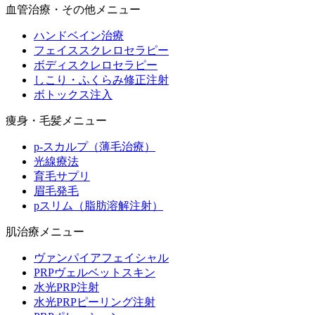
血管治療・その他メニュー
ハンドベイン治療
フェイススクレロセラピー
ボディスクレロセラピー
しこり・ふくらみ修正注射
ボトックス注入
痩身・毛髪メニュー
p-スカルプ（薄毛治療）
光線療法
育毛サプリ
眉毛発毛
pスリム（脂肪溶解注射）
肌治療メニュー
ヴァンパイアフェイシャル
PRPヴェルベットスキン
水光PRP注射
水光PRPピーリング注射