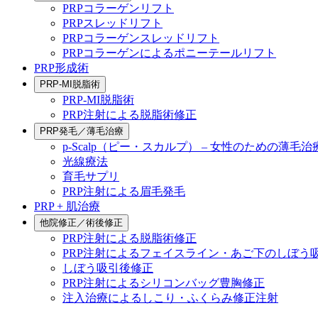
PRPコラーゲンリフト
PRPスレッドリフト
PRPコラーゲンスレッドリフト
PRPコラーゲンによるポニーテールリフト
PRP形成術
PRP-MI脱脂術
PRP-MI脱脂術
PRP注射による脱脂術修正
PRP発毛／薄毛治療
p-Scalp（ピー・スカルプ） – 女性のための薄毛治
光線療法
育毛サプリ
PRP注射による眉毛発毛
PRP + 肌治療
他院修正／術後修正
PRP注射による脱脂術修正
PRP注射によるフェイスライン・あご下のしぼう
しぼう吸引後修正
PRP注射によるシリコンバッグ豊胸修正
注入治療によるしこり・ふくらみ修正注射