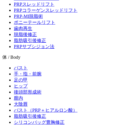
PRPスレッドリフト
PRPコラーゲンスレッドリフト
PRP-MI脱脂術
ポニーテールリフト
歯肉再生
脱脂後修正
脂肪吸引後修正
PRPサブシジョン法
体 / Body
バスト
手・指・前腕
足の甲
ヒップ
後頭部形成術
膣内
大陰唇
バスト（PRP＋ヒアルロン酸）
脂肪吸引後修正
シリコンバッグ豊胸修正