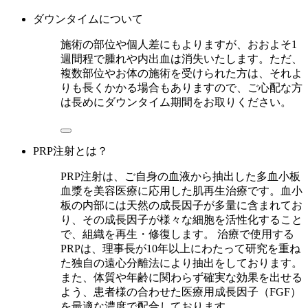
ダウンタイムについて
施術の部位や個人差にもよりますが、おおよそ1
週間程で腫れや内出血は消失いたします。ただ、
複数部位やお体の施術を受けられた方は、それよ
りも長くかかる場合もありますので、ご心配な方
は長めにダウンタイム期間をお取りください。
PRP注射とは？
PRP注射は、ご自身の血液から抽出した多血小板
血漿を美容医療に応用した肌再生治療です。血小
板の内部には天然の成長因子が多量に含まれてお
り、その成長因子が様々な細胞を活性化すること
で、組織を再生・修復します。 治療で使用する
PRPは、理事長が10年以上にわたって研究を重ね
た独自の遠心分離法により抽出をしております。
また、体質や年齢に関わらず確実な効果を出せる
よう、患者様の合わせた医療用成長因子（FGF）
を最適な濃度で配合しております。