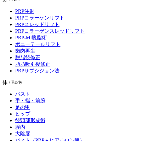
PRP注射
PRPコラーゲンリフト
PRPスレッドリフト
PRPコラーゲンスレッドリフト
PRP-MI脱脂術
ポニーテールリフト
歯肉再生
脱脂後修正
脂肪吸引後修正
PRPサブシジョン法
体 / Body
バスト
手・指・前腕
足の甲
ヒップ
後頭部形成術
膣内
大陰唇
バスト（PRP＋ヒアルロン酸）