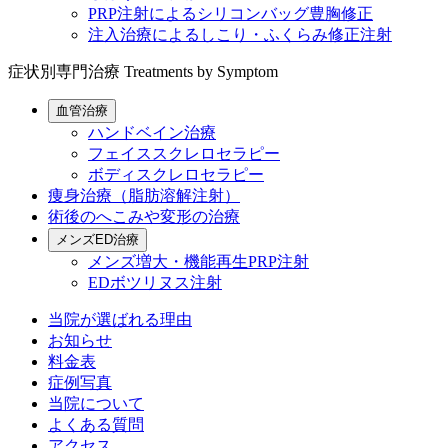
PRP注射によるシリコンバッグ豊胸修正
注入治療によるしこり・ふくらみ修正注射
症状別専門治療
Treatments by Symptom
血管治療
ハンドベイン治療
フェイススクレロセラピー
ボディスクレロセラピー
痩身治療（脂肪溶解注射）
術後のへこみや変形の治療
メンズED治療
メンズ増大・機能再生PRP注射
EDボツリヌス注射
当院が選ばれる理由
お知らせ
料金表
症例写真
当院について
よくある質問
アクセス