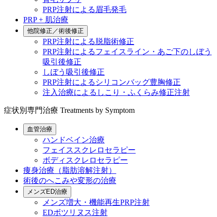
PRP注射による眉毛発毛
PRP + 肌治療
他院修正／術後修正
PRP注射による脱脂術修正
PRP注射によるフェイスライン・あご下のしぼう
吸引後修正
しぼう吸引後修正
PRP注射によるシリコンバッグ豊胸修正
注入治療によるしこり・ふくらみ修正注射
症状別専門治療
Treatments by Symptom
血管治療
ハンドベイン治療
フェイススクレロセラピー
ボディスクレロセラピー
痩身治療（脂肪溶解注射）
術後のへこみや変形の治療
メンズED治療
メンズ増大・機能再生PRP注射
EDボツリヌス注射