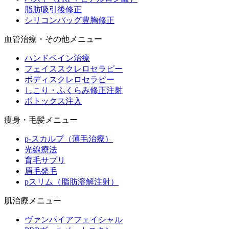
脂肪吸引後修正
シリコンバッグ豊胸修正
血管治療・その他メニュー
ハンドベイン治療
フェイススクレロセラピー
ボディスクレロセラピー
しこり・ふくらみ修正注射
ボトックス注入
痩身・毛髪メニュー
p-スカルプ（薄毛治療）
光線療法
育毛サプリ
眉毛発毛
pスリム（脂肪溶解注射）
肌治療メニュー
ヴァンパイアフェイシャル