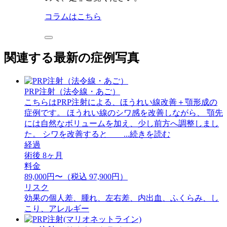
コラムはこちら
関連する最新の症例写真
PRP注射（法令線・あご）
こちらはPRP注射による、ほうれい線改善＋顎形成の
症例です。 ほうれい線のシワ感を改善しながら、 顎先
には自然なボリュームを加え、少し前方へ調整しまし
た。 シワを改善すると ...続きを読む
経過
術後 8ヶ月
料金
89,000円〜（税込 97,900円）
リスク
効果の個人差、腫れ、左右差、内出血、ふくらみ、し
こり、アレルギー