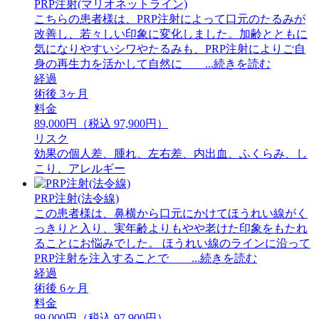
PRP注射(マリオネットライン)
こちらの患者様は、PRP注射によって口元のたるみが
改善し、若々しい印象に変化しました。加齢とともに
気になりやすいシワやたるみも、PRP注射によりご自
身の再生力を活かして自然に ...続きを読む
経過
術後 3ヶ月
料金
89,000円（税込 97,900円）
リスク
効果の個人差、腫れ、左右差、内出血、ふくらみ、し
こり、アレルギー
PRP注射(法令線)
この患者様は、鼻横から口元にかけてほうれい線がく
っきりと入り、実年齢よりもやや老けた印象をもたれ
ることにお悩みでした。 ほうれい線のラインに沿って
PRP注射を注入することで ...続きを読む
経過
術後 6ヶ月
料金
89,000円（税込 97,900円）