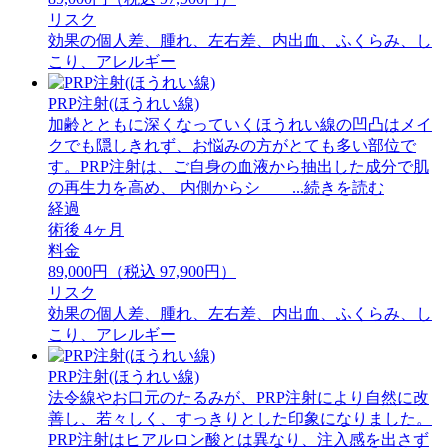
リスク
効果の個人差、腫れ、左右差、内出血、ふくらみ、し
こり、アレルギー
PRP注射(ほうれい線)
加齢とともに深くなっていくほうれい線の凹凸はメイ
クでも隠しきれず、お悩みの方がとても多い部位で
す。PRP注射は、ご自身の血液から抽出した成分で肌
の再生力を高め、 内側からシ ...続きを読む
経過
術後 4ヶ月
料金
89,000円（税込 97,900円）
リスク
効果の個人差、腫れ、左右差、内出血、ふくらみ、し
こり、アレルギー
PRP注射(ほうれい線)
法令線やお口元のたるみが、PRP注射により自然に改
善し、若々しく、すっきりとした印象になりました。
PRP注射はヒアルロン酸とは異なり、注入感を出さず