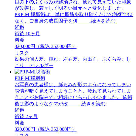
目の下のふくらみが解消され、疲れて見えていた印象
が改善し、若々しく明るい目元へと変化しました。
PRP-MI脱脂術は、単に脂肪を取り除くだけの施術では
なく、ご自身の成長因子を併 ...続きを読む
経過
術後 10ヶ月
料金
320,000円（税込 352,000円）
リスク
効果の個人差、腫れ、左右差、内出血、ふくらみ、し
こり、アレルギー
PRP-MI脱脂術
お写真の患者様は、膨らみが影のようになってしまい
表情が暗く見えてしまうことと、疲れて見られてしま
うことがお悩みでご相談にいらっしゃいました。 ⁡施術
後は影のようなクマが改 ...続きを読む
経過
術後 2ヶ月
料金
320,000円（税込 352,000円）
リスク