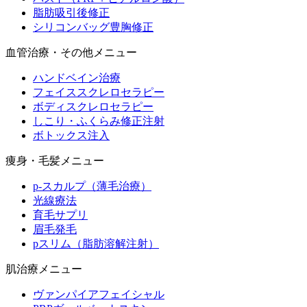
脂肪吸引後修正
シリコンバッグ豊胸修正
血管治療・その他メニュー
ハンドベイン治療
フェイススクレロセラピー
ボディスクレロセラピー
しこり・ふくらみ修正注射
ボトックス注入
痩身・毛髪メニュー
p-スカルプ（薄毛治療）
光線療法
育毛サプリ
眉毛発毛
pスリム（脂肪溶解注射）
肌治療メニュー
ヴァンパイアフェイシャル