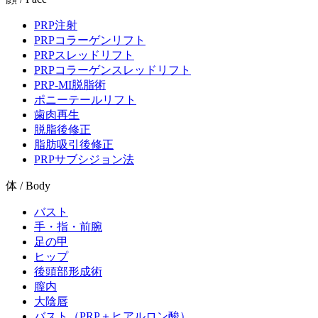
PRP注射
PRPコラーゲンリフト
PRPスレッドリフト
PRPコラーゲンスレッドリフト
PRP-MI脱脂術
ポニーテールリフト
歯肉再生
脱脂後修正
脂肪吸引後修正
PRPサブシジョン法
体 / Body
バスト
手・指・前腕
足の甲
ヒップ
後頭部形成術
膣内
大陰唇
バスト（PRP＋ヒアルロン酸）