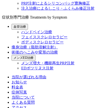
PRP注射によるシリコンバッグ豊胸修正
注入治療によるしこり・ふくらみ修正注射
症状別専門治療
Treatments by Symptom
血管治療
ハンドベイン治療
フェイススクレロセラピー
ボディスクレロセラピー
痩身治療（脂肪溶解注射）
術後のへこみや変形の治療
メンズED治療
メンズ増大・機能再生PRP注射
EDボツリヌス注射
当院が選ばれる理由
お知らせ
料金表
症例写真
当院について
よくある質問
アクセス