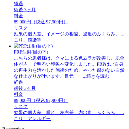
経過
術後 3ヶ月
料金
89,000円（税込 97,900円）
リスク
効果の個人差、イメージの相違、過度のふくらみ、し
こり、感染等
PRP注射(目の下)
こちらの患者様は、クマによる色ムラが改善し、肌全
体が均一で明るい印象へ変化しました。PRPはご自身
の再生力を活かした施術のため、やった感のない自然
な仕上がりが叶います。目元 ...続きを読む
経過
術後 3ヶ月
料金
89,000円（税込 97,900円）
リスク
効果の個人差、腫れ、左右差、内出血、ふくらみ、し
こり、アレルギー
Reservation