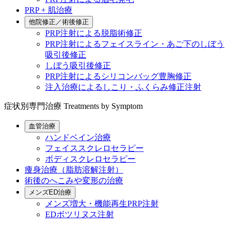
PRP + 肌治療
他院修正／術後修正
PRP注射による脱脂術修正
PRP注射によるフェイスライン・あご下のしぼう
吸引後修正
しぼう吸引後修正
PRP注射によるシリコンバッグ豊胸修正
注入治療によるしこり・ふくらみ修正注射
症状別専門治療
Treatments by Symptom
血管治療
ハンドベイン治療
フェイススクレロセラピー
ボディスクレロセラピー
痩身治療（脂肪溶解注射）
術後のへこみや変形の治療
メンズED治療
メンズ増大・機能再生PRP注射
EDボツリヌス注射