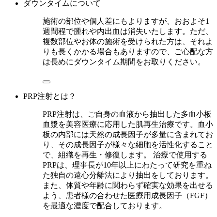
ダウンタイムについて
施術の部位や個人差にもよりますが、おおよそ1
週間程で腫れや内出血は消失いたします。ただ、
複数部位やお体の施術を受けられた方は、それよ
りも長くかかる場合もありますので、ご心配な方
は長めにダウンタイム期間をお取りください。
PRP注射とは？
PRP注射は、ご自身の血液から抽出した多血小板
血漿を美容医療に応用した肌再生治療です。血小
板の内部には天然の成長因子が多量に含まれてお
り、その成長因子が様々な細胞を活性化すること
で、組織を再生・修復します。 治療で使用する
PRPは、理事長が10年以上にわたって研究を重ね
た独自の遠心分離法により抽出をしております。
また、体質や年齢に関わらず確実な効果を出せる
よう、患者様の合わせた医療用成長因子（FGF）
を最適な濃度で配合しております。