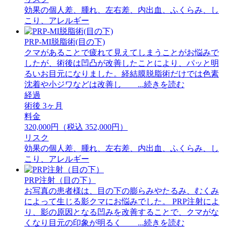
効果の個人差、腫れ、左右差、内出血、ふくらみ、し
こり、アレルギー
PRP-MI脱脂術(目の下)
クマがあることで疲れて見えてしまうことがお悩みで
したが、術後は凹凸が改善したことにより、パッと明
るいお目元になりました。経結膜脱脂術だけでは色素
沈着や小ジワなどは改善し ...続きを読む
経過
術後 3ヶ月
料金
320,000円（税込 352,000円）
リスク
効果の個人差、腫れ、左右差、内出血、ふくらみ、し
こり、アレルギー
PRP注射（目の下）
お写真の患者様は、目の下の膨らみやたるみ、むくみ
によって生じる影クマにお悩みでした。 PRP注射によ
り、影の原因となる凹みを改善することで、クマがな
くなり目元の印象が明るく ...続きを読む