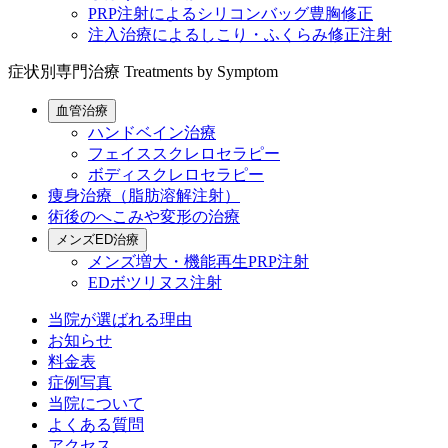
PRP注射によるシリコンバッグ豊胸修正
注入治療によるしこり・ふくらみ修正注射
症状別専門治療
Treatments by Symptom
血管治療
ハンドベイン治療
フェイススクレロセラピー
ボディスクレロセラピー
痩身治療（脂肪溶解注射）
術後のへこみや変形の治療
メンズED治療
メンズ増大・機能再生PRP注射
EDボツリヌス注射
当院が選ばれる理由
お知らせ
料金表
症例写真
当院について
よくある質問
アクセス