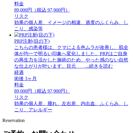
料金
89,000円（税込 97,900円）
リスク
効果の個人差、イメージの相違、過度のふくらみ、し
こり、感染等
PRP注射(目の下)
こちらの患者様は、クマによる色ムラが改善し、肌全
体が均一で明るい印象へ変化しました。PRPはご自身
の再生力を活かした施術のため、やった感のない自然
な仕上がりが叶います。目元 ...続きを読む
経過
術後 3ヶ月
料金
89,000円（税込 97,900円）
リスク
効果の個人差、腫れ、左右差、内出血、ふくらみ、し
こり、アレルギー
Reservation