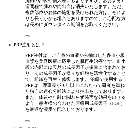
施術の部位や個人差にもよりますが、おおよそ1
週間程で腫れや内出血は消失いたします。ただ、
複数部位やお体の施術を受けられた方は、それよ
りも長くかかる場合もありますので、ご心配な方
は長めにダウンタイム期間をお取りください。
PRP注射とは？
PRP注射は、ご自身の血液から抽出した多血小板
血漿を美容医療に応用した肌再生治療です。血小
板の内部には天然の成長因子が多量に含まれてお
り、その成長因子が様々な細胞を活性化すること
で、組織を再生・修復します。 治療で使用する
PRPは、理事長が10年以上にわたって研究を重ね
た独自の遠心分離法により抽出をしております。
また、体質や年齢に関わらず確実な効果を出せる
よう、患者様の合わせた医療用成長因子（FGF）
を最適な濃度で配合しております。