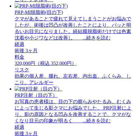
PRP-MI脱脂術(目の下)
クマがあることで疲れて見えてしまうことがお悩みで
したが、術後は凹凸が改善したことにより、パッと明
るいお目元になりました。経結膜脱脂術だけでは色素
沈着や小ジワなどは改善し ...続きを読む
経過
術後 3ヶ月
料金
320,000円（税込 352,000円）
リスク
効果の個人差、腫れ、左右差、内出血、ふくらみ、し
こり、アレルギー
PRP注射（目の下）
お写真の患者様は、目の下の膨らみやたるみ、むくみ
によって生じる影クマにお悩みでした。 PRP注射によ
り、影の原因となる凹みを改善することで、クマがな
くなり目元の印象が明るく ...続きを読む
経過
術後 3ヶ月