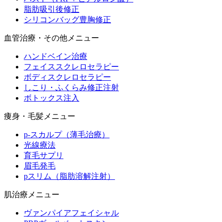
脂肪吸引後修正
シリコンバッグ豊胸修正
血管治療・その他メニュー
ハンドベイン治療
フェイススクレロセラピー
ボディスクレロセラピー
しこり・ふくらみ修正注射
ボトックス注入
痩身・毛髪メニュー
p-スカルプ（薄毛治療）
光線療法
育毛サプリ
眉毛発毛
pスリム（脂肪溶解注射）
肌治療メニュー
ヴァンパイアフェイシャル