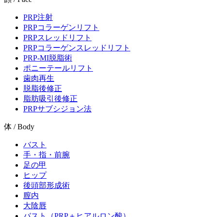
PRP注射
PRPコラーゲンリフト
PRPスレッドリフト
PRPコラーゲンスレッドリフト
PRP-MI脱脂術
ポニーテールリフト
歯肉再生
脱脂後修正
脂肪吸引後修正
PRPサブシジョン法
体 / Body
バスト
手・指・前腕
足の甲
ヒップ
後頭部形成術
膣内
大陰唇
バスト（PRP＋ヒアルロン酸）