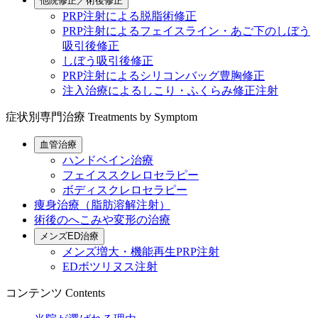
他院修正／術後修正
PRP注射による脱脂術修正
PRP注射によるフェイスライン・あご下のしぼう
吸引後修正
しぼう吸引後修正
PRP注射によるシリコンバッグ豊胸修正
注入治療によるしこり・ふくらみ修正注射
症状別専門治療
Treatments by Symptom
血管治療
ハンドベイン治療
フェイススクレロセラピー
ボディスクレロセラピー
痩身治療（脂肪溶解注射）
術後のへこみや変形の治療
メンズED治療
メンズ増大・機能再生PRP注射
EDボツリヌス注射
コンテンツ
Contents