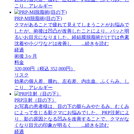
こり、アレルギー
PRP-MI脱脂術(目の下)
クマがあることで疲れて見えてしまうことがお悩みで
したが、術後は凹凸が改善したことにより、パッと明
るいお目元になりました。経結膜脱脂術だけでは色素
沈着や小ジワなどは改善し ...続きを読む
経過
術後 3ヶ月
料金
320,000円（税込 352,000円）
リスク
効果の個人差、腫れ、左右差、内出血、ふくらみ、し
こり、アレルギー
PRP注射（目の下）
お写真の患者様は、目の下の膨らみやたるみ、むくみ
によって生じる影クマにお悩みでした。 PRP注射によ
り、影の原因となる凹みを改善することで、クマがな
くなり目元の印象が明るく ...続きを読む
経過