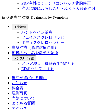
PRP注射によるシリコンバッグ豊胸修正
注入治療によるしこり・ふくらみ修正注射
症状別専門治療
Treatments by Symptom
血管治療
ハンドベイン治療
フェイススクレロセラピー
ボディスクレロセラピー
痩身治療（脂肪溶解注射）
術後のへこみや変形の治療
メンズED治療
メンズ増大・機能再生PRP注射
EDボツリヌス注射
当院が選ばれる理由
お知らせ
料金表
症例写真
当院について
よくある質問
アクセス