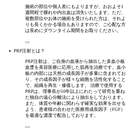
施術の部位や個人差にもよりますが、おおよそ1
週間程で腫れや内出血は消失いたします。ただ、
複数部位やお体の施術を受けられた方は、それよ
りも長くかかる場合もありますので、ご心配な方
は長めにダウンタイム期間をお取りください。
PRP注射とは？
PRP注射は、ご自身の血液から抽出した多血小板
血漿を美容医療に応用した肌再生治療です。血小
板の内部には天然の成長因子が多量に含まれてお
り、その成長因子が様々な細胞を活性化すること
で、組織を再生・修復します。 治療で使用する
PRPは、理事長が10年以上にわたって研究を重ね
た独自の遠心分離法により抽出をしております。
また、体質や年齢に関わらず確実な効果を出せる
よう、患者様の合わせた医療用成長因子（FGF）
を最適な濃度で配合しております。