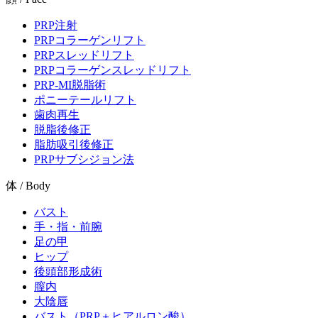
PRP注射
PRPコラーゲンリフト
PRPスレッドリフト
PRPコラーゲンスレッドリフト
PRP-MI脱脂術
ポニーテールリフト
歯肉再生
脱脂後修正
脂肪吸引後修正
PRPサブシジョン法
体 / Body
バスト
手・指・前腕
足の甲
ヒップ
後頭部形成術
膣内
大陰唇
バスト（PRP＋ヒアルロン酸）