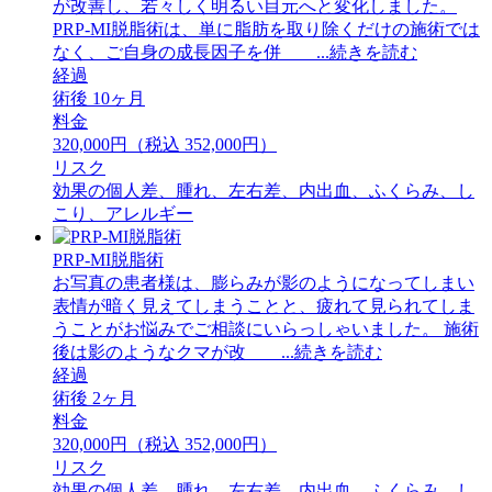
が改善し、若々しく明るい目元へと変化しました。
PRP-MI脱脂術は、単に脂肪を取り除くだけの施術では
なく、ご自身の成長因子を併 ...続きを読む
経過
術後 10ヶ月
料金
320,000円（税込 352,000円）
リスク
効果の個人差、腫れ、左右差、内出血、ふくらみ、し
こり、アレルギー
PRP-MI脱脂術
お写真の患者様は、膨らみが影のようになってしまい
表情が暗く見えてしまうことと、疲れて見られてしま
うことがお悩みでご相談にいらっしゃいました。 ⁡施術
後は影のようなクマが改 ...続きを読む
経過
術後 2ヶ月
料金
320,000円（税込 352,000円）
リスク
効果の個人差、腫れ、左右差、内出血、ふくらみ、し