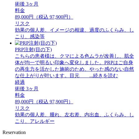
術後 3ヶ月
料金
89,000円（税込 97,900円）
リスク
効果の個人差、イメージの相違、過度のふくらみ、し
こり、感染等
PRP注射(目の下)
こちらの患者様は、クマによる色ムラが改善し、肌全
体が均一で明るい印象へ変化しました。PRPはご自身
の再生力を活かした施術のため、やった感のない自然
な仕上がりが叶います。目元 ...続きを読む
経過
術後 3ヶ月
料金
89,000円（税込 97,900円）
リスク
効果の個人差、腫れ、左右差、内出血、ふくらみ、し
こり、アレルギー
Reservation