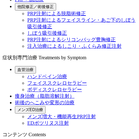
他院修正／術後修正
PRP注射による脱脂術修正
PRP注射によるフェイスライン・あご下のしぼう
吸引後修正
しぼう吸引後修正
PRP注射によるシリコンバッグ豊胸修正
注入治療によるしこり・ふくらみ修正注射
症状別専門治療
Treatments by Symptom
血管治療
ハンドベイン治療
フェイススクレロセラピー
ボディスクレロセラピー
痩身治療（脂肪溶解注射）
術後のへこみや変形の治療
メンズED治療
メンズ増大・機能再生PRP注射
EDボツリヌス注射
コンテンツ
Contents