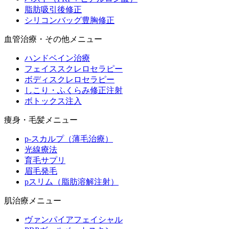
脂肪吸引後修正
シリコンバッグ豊胸修正
血管治療・その他メニュー
ハンドベイン治療
フェイススクレロセラピー
ボディスクレロセラピー
しこり・ふくらみ修正注射
ボトックス注入
痩身・毛髪メニュー
p-スカルプ（薄毛治療）
光線療法
育毛サプリ
眉毛発毛
pスリム（脂肪溶解注射）
肌治療メニュー
ヴァンパイアフェイシャル