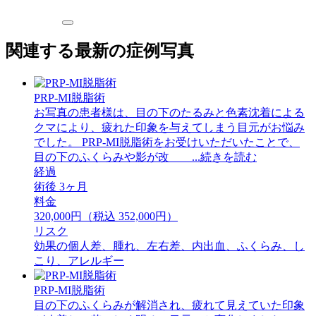
関連する最新の症例写真
PRP-MI脱脂術
お写真の患者様は、目の下のたるみと色素沈着による
クマにより、疲れた印象を与えてしまう目元がお悩み
でした。 PRP-MI脱脂術をお受けいただいたことで、
目の下のふくらみや影が改 ...続きを読む
経過
術後 3ヶ月
料金
320,000円（税込 352,000円）
リスク
効果の個人差、腫れ、左右差、内出血、ふくらみ、し
こり、アレルギー
PRP-MI脱脂術
目の下のふくらみが解消され、疲れて見えていた印象