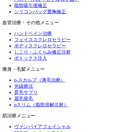
脂肪吸引後修正
シリコンバッグ豊胸修正
血管治療・その他メニュー
ハンドベイン治療
フェイススクレロセラピー
ボディスクレロセラピー
しこり・ふくらみ修正注射
ボトックス注入
痩身・毛髪メニュー
p-スカルプ（薄毛治療）
光線療法
育毛サプリ
眉毛発毛
pスリム（脂肪溶解注射）
肌治療メニュー
ヴァンパイアフェイシャル