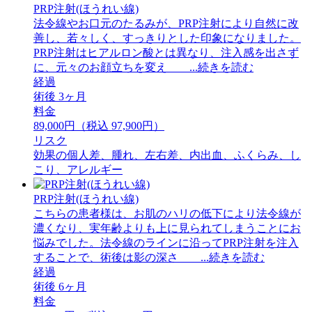
PRP注射(ほうれい線)
法令線やお口元のたるみが、PRP注射により自然に改
善し、若々しく、すっきりとした印象になりました。
PRP注射はヒアルロン酸とは異なり、注入感を出さず
に、元々のお顔立ちを変え ...続きを読む
経過
術後 3ヶ月
料金
89,000円（税込 97,900円）
リスク
効果の個人差、腫れ、左右差、内出血、ふくらみ、し
こり、アレルギー
PRP注射(ほうれい線)
こちらの患者様は、お肌のハリの低下により法令線が
濃くなり、実年齢よりも上に見られてしまうことにお
悩みでした。法令線のラインに沿ってPRP注射を注入
することで、術後は影の深さ ...続きを読む
経過
術後 6ヶ月
料金