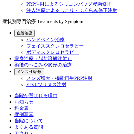
PRP注射によるシリコンバッグ豊胸修正
注入治療によるしこり・ふくらみ修正注射
症状別専門治療
Treatments by Symptom
血管治療
ハンドベイン治療
フェイススクレロセラピー
ボディスクレロセラピー
痩身治療（脂肪溶解注射）
術後のへこみや変形の治療
メンズED治療
メンズ増大・機能再生PRP注射
EDボツリヌス注射
当院が選ばれる理由
お知らせ
料金表
症例写真
当院について
よくある質問
アクセス