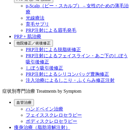
p-Scalp（ピー・スカルプ） – 女性のための薄毛治
療
光線療法
育毛サプリ
PRP注射による眉毛発毛
PRP + 肌治療
他院修正／術後修正
PRP注射による脱脂術修正
PRP注射によるフェイスライン・あご下のしぼう
吸引後修正
しぼう吸引後修正
PRP注射によるシリコンバッグ豊胸修正
注入治療によるしこり・ふくらみ修正注射
症状別専門治療
Treatments by Symptom
血管治療
ハンドベイン治療
フェイススクレロセラピー
ボディスクレロセラピー
痩身治療（脂肪溶解注射）