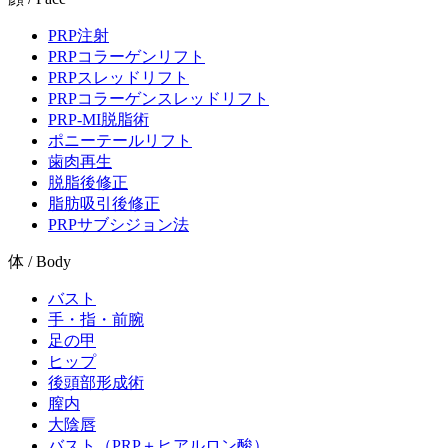
PRP注射
PRPコラーゲンリフト
PRPスレッドリフト
PRPコラーゲンスレッドリフト
PRP-MI脱脂術
ポニーテールリフト
歯肉再生
脱脂後修正
脂肪吸引後修正
PRPサブシジョン法
体 / Body
バスト
手・指・前腕
足の甲
ヒップ
後頭部形成術
膣内
大陰唇
バスト（PRP＋ヒアルロン酸）