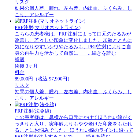
リスク
効果の個人差、腫れ、左右差、内出血、ふくらみ、し
こり、アレルギー
PRP注射(マリオネットライン)
こちらの患者様は、PRP注射によって口元のたるみが
改善し、若々しい印象に変化しました。加齢とともに
気になりやすいシワやたるみも、PRP注射によりご自
身の再生力を活かして自然に ...続きを読む
経過
術後 3ヶ月
料金
89,000円（税込 97,900円）
リスク
効果の個人差、腫れ、左右差、内出血、ふくらみ、し
こり、アレルギー
PRP注射(法令線)
この患者様は、鼻横から口元にかけてほうれい線がく
っきりと入り、実年齢よりもやや老けた印象をもたれ
ることにお悩みでした。 ほうれい線のラインに沿って
PRP注射を注入することで ...続きを読む