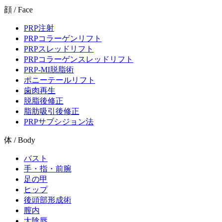
顔 / Face
PRP注射
PRPコラーゲンリフト
PRPスレッドリフト
PRPコラーゲンスレッドリフト
PRP-MI脱脂術
ポニーテールリフト
歯肉再生
脱脂後修正
脂肪吸引後修正
PRPサブシジョン法
体 / Body
バスト
手・指・前腕
足の甲
ヒップ
後頭部形成術
膣内
大陰唇