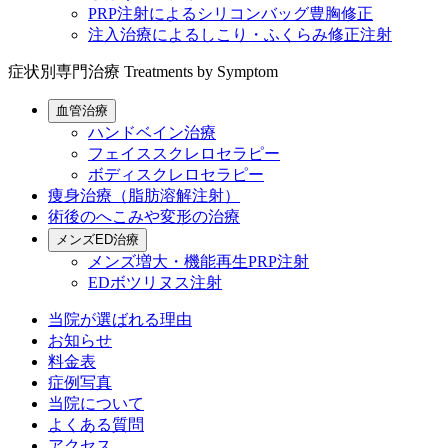
PRP注射によるシリコンバッグ豊胸修正
注入治療によるしこり・ふくらみ修正注射
症状別専門治療
Treatments by Symptom
血管治療
ハンドベイン治療
フェイススクレロセラピー
ボディスクレロセラピー
痩身治療（脂肪溶解注射）
術後のへこみや変形の治療
メンズED治療
メンズ増大・機能再生PRP注射
EDボツリヌス注射
当院が選ばれる理由
お知らせ
料金表
症例写真
当院について
よくある質問
アクセス