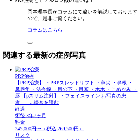
PRP注射とヒアルロン酸の違いは？
岡本理事長がコラムにて違いを解説しております
ので、是非ご覧ください。
コラムはこちら
関連する最新の症例写真
PRP治療
【PRP治療】 ・PRPスレッドリフト ・鼻尖 ・鼻根 ・
鼻唇角 ・法令線 ・目の下 ・目頭 ・ホホ ・こめかみ ・
唇 【pスリム注射】 ・フェイスライン お写真の患
者 ...続きを読む
経過
術後 3年7ヶ月
料金
245,000円〜（税込 269,500円）
リスク