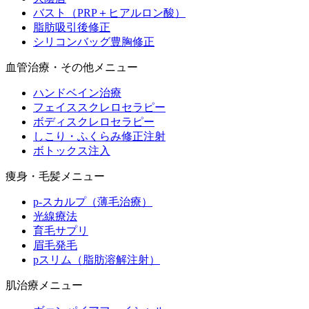
バスト（PRP＋ヒアルロン酸）
脂肪吸引後修正
シリコンバッグ豊胸修正
血管治療・その他メニュー
ハンドベイン治療
フェイススクレロセラピー
ボディスクレロセラピー
しこり・ふくらみ修正注射
ボトックス注入
痩身・毛髪メニュー
p-スカルプ（薄毛治療）
光線療法
育毛サプリ
眉毛発毛
pスリム（脂肪溶解注射）
肌治療メニュー