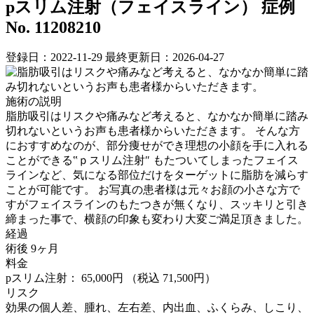
pスリム注射（フェイスライン）
症例
No. 11208210
登録日：2022-11-29
最終更新日：2026-04-27
施術の説明
脂肪吸引はリスクや痛みなど考えると、なかなか簡単に踏み
切れないというお声も患者様からいただきます。 そんな方
におすすめなのが、部分痩せができ理想の小顔を手に入れる
ことができる‟ｐスリム注射″ もたついてしまったフェイス
ラインなど、気になる部位だけをターゲットに脂肪を減らす
ことが可能です。 お写真の患者様は元々お顔の小さな方で
すがフェイスラインのもたつきが無くなり、スッキリと引き
締まった事で、横顔の印象も変わり大変ご満足頂きました。
経過
術後 9ヶ月
料金
pスリム注射： 65,000円
（税込 71,500円）
リスク
効果の個人差、腫れ、左右差、内出血、ふくらみ、しこり、