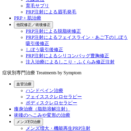
育毛サプリ
PRP注射による眉毛発毛
PRP + 肌治療
他院修正／術後修正
PRP注射による脱脂術修正
PRP注射によるフェイスライン・あご下のしぼう
吸引後修正
しぼう吸引後修正
PRP注射によるシリコンバッグ豊胸修正
注入治療によるしこり・ふくらみ修正注射
症状別専門治療
Treatments by Symptom
血管治療
ハンドベイン治療
フェイススクレロセラピー
ボディスクレロセラピー
痩身治療（脂肪溶解注射）
術後のへこみや変形の治療
メンズED治療
メンズ増大・機能再生PRP注射