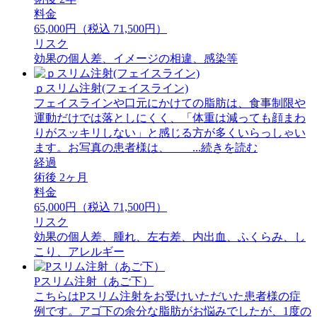
料金
65,000円（税込 71,500円）
リスク
効果の個人差、イメージの相違、感染等
ｐスリム注射(フェイスライン)
フェイスラインや口元にかけての脂肪は、食事制限や
運動だけでは落としにくく、「体重は減っても顔まわ
りがスッキリしない」と感じる方が多くいらっしゃい
ます。お写真の患者様は、 ...続きを読む
経過
術後 2ヶ月
料金
65,000円（税込 71,500円）
リスク
効果の個人差、腫れ、左右差、内出血、ふくらみ、し
こり、アレルギー
Pスリム注射（あご下）
こちらはPスリム注射をお受けいただいた患者様の症
例です。アゴ下の余分な脂肪がお悩みでしたが、1度の