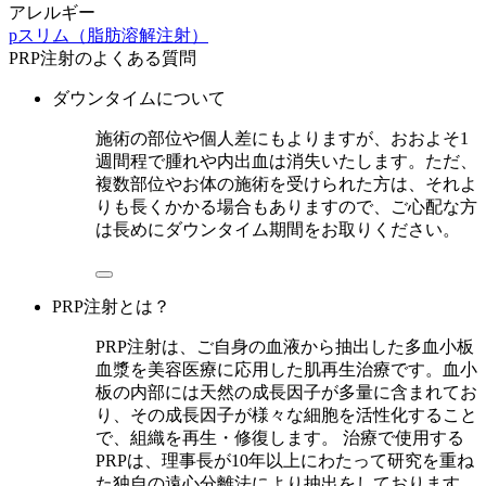
アレルギー
pスリム（脂肪溶解注射）
PRP注射のよくある質問
ダウンタイムについて
施術の部位や個人差にもよりますが、おおよそ1
週間程で腫れや内出血は消失いたします。ただ、
複数部位やお体の施術を受けられた方は、それよ
りも長くかかる場合もありますので、ご心配な方
は長めにダウンタイム期間をお取りください。
PRP注射とは？
PRP注射は、ご自身の血液から抽出した多血小板
血漿を美容医療に応用した肌再生治療です。血小
板の内部には天然の成長因子が多量に含まれてお
り、その成長因子が様々な細胞を活性化すること
で、組織を再生・修復します。 治療で使用する
PRPは、理事長が10年以上にわたって研究を重ね
た独自の遠心分離法により抽出をしております。