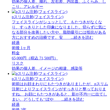
効果の個人差、腫れ、左右差、内出血、ふくらみ、し
こり、アレルギー
pスリム注射(フェイスライン)
フェイスラインがシュッとして、もたつきがなくな
り、すっきりとした印象になりました。切らずに気に
なる部分を改善したい方や、脂肪吸引には抵抗がある
方におすすめの治療です。安 ...続きを読む
経過
術後 1ヶ月
料金
65,000円（税込 71,500円）
リスク
効果の個人差、イメージの相違、感染等
pスリム注射(フェイスライン)
術前はお顔まわりにもたつきがありましたが、pスリム
注射によりフェイスラインがすっきりと整っておりま
すね。 お顔にもたつきがあると、影が不均一に出てし
まい、どうしても‘‘ぼや ...続きを読む
経過
術後 2年