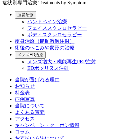
症状別専門治療
Treatments by Symptom
血管治療
ハンドベイン治療
フェイススクレロセラピー
ボディスクレロセラピー
痩身治療（脂肪溶解注射）
術後のへこみや変形の治療
メンズED治療
メンズ増大・機能再生PRP注射
EDボツリヌス注射
当院が選ばれる理由
お知らせ
料金表
症例写真
当院について
よくある質問
アクセス
キャンペーン・クーポン情報
コラム
お支払い方法について