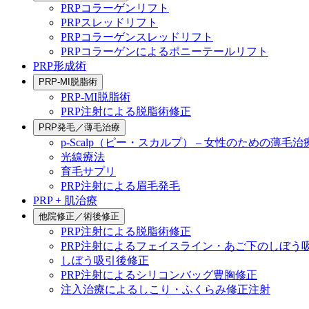
PRPコラーゲンリフト
PRPスレッドリフト
PRPコラーゲンスレッドリフト
PRPコラーゲンによるポニーテールリフト
PRP形成術
PRP-MI脱脂術
PRP-MI脱脂術
PRP注射による脱脂術修正
PRP発毛／薄毛治療
p-Scalp（ピー・スカルプ） – 女性のための薄毛治
光線療法
育毛サプリ
PRP注射による眉毛発毛
PRP + 肌治療
他院修正／術後修正
PRP注射による脱脂術修正
PRP注射によるフェイスライン・あご下のしぼう
しぼう吸引後修正
PRP注射によるシリコンバッグ豊胸修正
注入治療によるしこり・ふくらみ修正注射