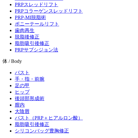
PRPスレッドリフト
PRPコラーゲンスレッドリフト
PRP-MI脱脂術
ポニーテールリフト
歯肉再生
脱脂後修正
脂肪吸引後修正
PRPサブシジョン法
体 / Body
バスト
手・指・前腕
足の甲
ヒップ
後頭部形成術
膣内
大陰唇
バスト（PRP＋ヒアルロン酸）
脂肪吸引後修正
シリコンバッグ豊胸修正