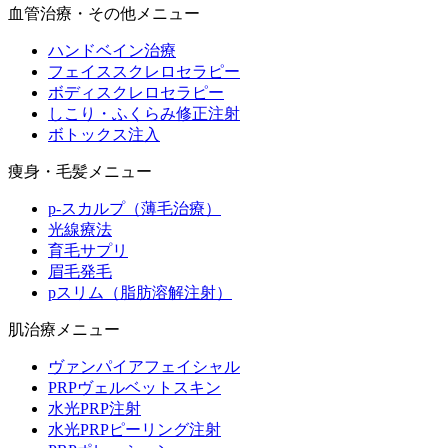
血管治療・その他メニュー
ハンドベイン治療
フェイススクレロセラピー
ボディスクレロセラピー
しこり・ふくらみ修正注射
ボトックス注入
痩身・毛髪メニュー
p-スカルプ（薄毛治療）
光線療法
育毛サプリ
眉毛発毛
pスリム（脂肪溶解注射）
肌治療メニュー
ヴァンパイアフェイシャル
PRPヴェルベットスキン
水光PRP注射
水光PRPピーリング注射