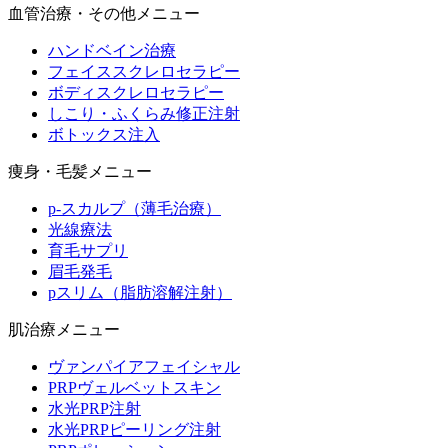
血管治療・その他メニュー
ハンドベイン治療
フェイススクレロセラピー
ボディスクレロセラピー
しこり・ふくらみ修正注射
ボトックス注入
痩身・毛髪メニュー
p-スカルプ（薄毛治療）
光線療法
育毛サプリ
眉毛発毛
pスリム（脂肪溶解注射）
肌治療メニュー
ヴァンパイアフェイシャル
PRPヴェルベットスキン
水光PRP注射
水光PRPピーリング注射