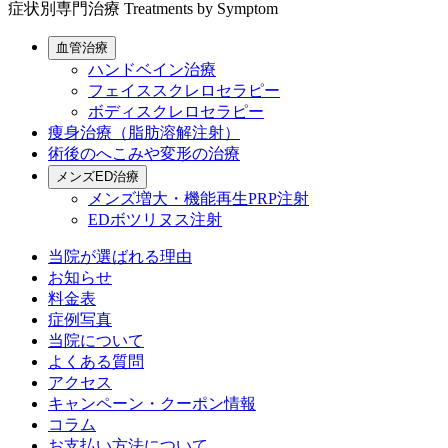
症状別専門治療
Treatments by Symptom
血管治療
ハンドベイン治療
フェイススクレロセラピー
ボディスクレロセラピー
痩身治療（脂肪溶解注射）
術後のへこみや変形の治療
メンズED治療
メンズ増大・機能再生PRP注射
EDボツリヌス注射
当院が選ばれる理由
お知らせ
料金表
症例写真
当院について
よくある質問
アクセス
キャンペーン・クーポン情報
コラム
お支払い方法について