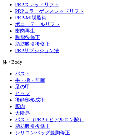
PRPスレッドリフト
PRPコラーゲンスレッドリフト
PRP-MI脱脂術
ポニーテールリフト
歯肉再生
脱脂後修正
脂肪吸引後修正
PRPサブシジョン法
体 / Body
バスト
手・指・前腕
足の甲
ヒップ
後頭部形成術
膣内
大陰唇
バスト（PRP＋ヒアルロン酸）
脂肪吸引後修正
シリコンバッグ豊胸修正