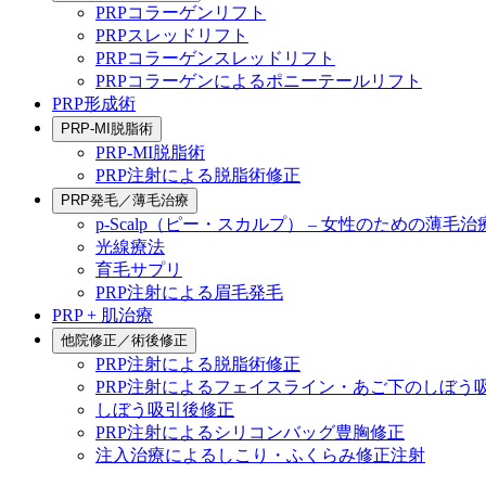
PRPコラーゲンリフト
PRPスレッドリフト
PRPコラーゲンスレッドリフト
PRPコラーゲンによるポニーテールリフト
PRP形成術
PRP-MI脱脂術
PRP-MI脱脂術
PRP注射による脱脂術修正
PRP発毛／薄毛治療
p-Scalp（ピー・スカルプ） – 女性のための薄毛治
光線療法
育毛サプリ
PRP注射による眉毛発毛
PRP + 肌治療
他院修正／術後修正
PRP注射による脱脂術修正
PRP注射によるフェイスライン・あご下のしぼう
しぼう吸引後修正
PRP注射によるシリコンバッグ豊胸修正
注入治療によるしこり・ふくらみ修正注射