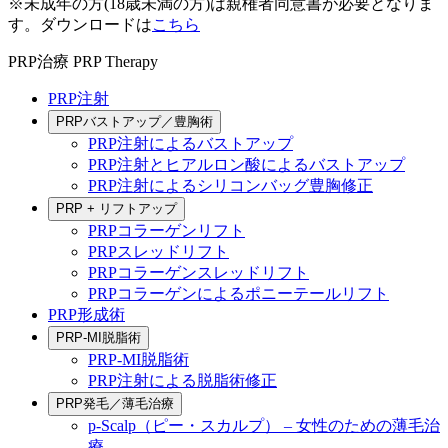
※未成年の方(18歳未満の方)は親権者同意書が必要となりま
す。ダウンロードは
こちら
PRP治療
PRP Therapy
PRP注射
PRPバストアップ／豊胸術
PRP注射によるバストアップ
PRP注射とヒアルロン酸によるバストアップ
PRP注射によるシリコンバッグ豊胸修正
PRP + リフトアップ
PRPコラーゲンリフト
PRPスレッドリフト
PRPコラーゲンスレッドリフト
PRPコラーゲンによるポニーテールリフト
PRP形成術
PRP-MI脱脂術
PRP-MI脱脂術
PRP注射による脱脂術修正
PRP発毛／薄毛治療
p-Scalp（ピー・スカルプ） – 女性のための薄毛治
療