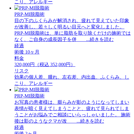
こり、アレルギー
PRP-MI脱脂術
目の下のふくらみが解消され、疲れて見えていた印象
が改善し、若々しく明るい目元へと変化しました。
PRP-MI脱脂術は、単に脂肪を取り除くだけの施術では
なく、ご自身の成長因子を併 ...続きを読む
経過
術後 10ヶ月
料金
320,000円（税込 352,000円）
リスク
効果の個人差、腫れ、左右差、内出血、ふくらみ、し
こり、アレルギー
PRP-MI脱脂術
お写真の患者様は、膨らみが影のようになってしまい
表情が暗く見えてしまうことと、疲れて見られてしま
うことがお悩みでご相談にいらっしゃいました。 ⁡施術
後は影のようなクマが改 ...続きを読む
経過
術後 2ヶ月