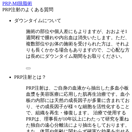
PRP-MI脱脂術
PRP注射のよくある質問
ダウンタイムについて
施術の部位や個人差にもよりますが、おおよそ1
週間程で腫れや内出血は消失いたします。ただ、
複数部位やお体の施術を受けられた方は、それよ
りも長くかかる場合もありますので、ご心配な方
は長めにダウンタイム期間をお取りください。
PRP注射とは？
PRP注射は、ご自身の血液から抽出した多血小板
血漿を美容医療に応用した肌再生治療です。血小
板の内部には天然の成長因子が多量に含まれてお
り、その成長因子が様々な細胞を活性化すること
で、組織を再生・修復します。 治療で使用する
PRPは、理事長が10年以上にわたって研究を重ね
た独自の遠心分離法により抽出をしております。
また、体質や年齢に関わらず確実な効果を出せる