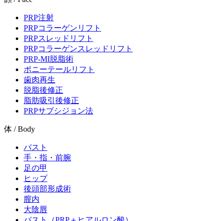
PRP注射
PRPコラーゲンリフト
PRPスレッドリフト
PRPコラーゲンスレッドリフト
PRP-MI脱脂術
ポニーテールリフト
歯肉再生
脱脂後修正
脂肪吸引後修正
PRPサブシジョン法
体 / Body
バスト
手・指・前腕
足の甲
ヒップ
後頭部形成術
膣内
大陰唇
バスト（PRP＋ヒアルロン酸）