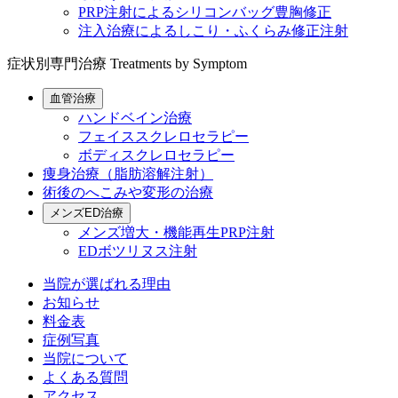
PRP注射によるシリコンバッグ豊胸修正
注入治療によるしこり・ふくらみ修正注射
症状別専門治療
Treatments by Symptom
血管治療
ハンドベイン治療
フェイススクレロセラピー
ボディスクレロセラピー
痩身治療（脂肪溶解注射）
術後のへこみや変形の治療
メンズED治療
メンズ増大・機能再生PRP注射
EDボツリヌス注射
当院が選ばれる理由
お知らせ
料金表
症例写真
当院について
よくある質問
アクセス