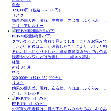
料金
320,000円（税込 352,000円）
リスク
効果の個人差、腫れ、左右差、内出血、ふくらみ、し
こり、アレルギー
PRP-MI脱脂術(目の下)
クマがあることで疲れて見えてしまうことがお悩みで
したが、術後は凹凸が改善したことにより、パッと明
るいお目元になりました。経結膜脱脂術だけでは色素
沈着や小ジワなどは改善し ...続きを読む
経過
術後 3ヶ月
料金
320,000円（税込 352,000円）
リスク
効果の個人差、腫れ、左右差、内出血、ふくらみ、し
こり、アレルギー
PRP注射（目の下）
お写真の患者様は、目の下の膨らみやたるみ、むくみ