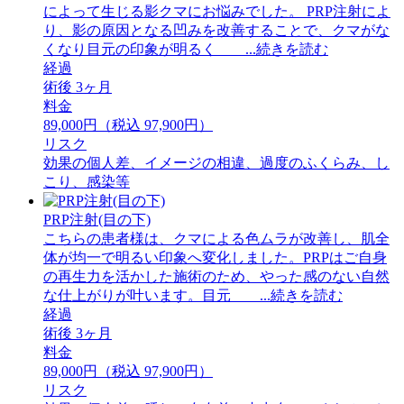
によって生じる影クマにお悩みでした。 PRP注射によ
り、影の原因となる凹みを改善することで、クマがな
くなり目元の印象が明るく ...続きを読む
経過
術後 3ヶ月
料金
89,000円（税込 97,900円）
リスク
効果の個人差、イメージの相違、過度のふくらみ、し
こり、感染等
PRP注射(目の下)
こちらの患者様は、クマによる色ムラが改善し、肌全
体が均一で明るい印象へ変化しました。PRPはご自身
の再生力を活かした施術のため、やった感のない自然
な仕上がりが叶います。目元 ...続きを読む
経過
術後 3ヶ月
料金
89,000円（税込 97,900円）
リスク