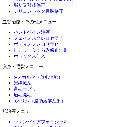
脂肪吸引後修正
シリコンバッグ豊胸修正
血管治療・その他メニュー
ハンドベイン治療
フェイススクレロセラピー
ボディスクレロセラピー
しこり・ふくらみ修正注射
ボトックス注入
痩身・毛髪メニュー
p-スカルプ（薄毛治療）
光線療法
育毛サプリ
眉毛発毛
pスリム（脂肪溶解注射）
肌治療メニュー
ヴァンパイアフェイシャル